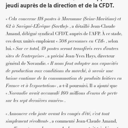
jeudi auprès de la direction et de la CFDT.
«
Cela concerne 118 postes à Maromme (Seine-Maritime) et
62 à Savigné-L’Évêque (Sarthe)
« , a détaillé Jean-Claude
Amand, délégué syndical CFDT, auprès de l’AFP. À ce stade,
ces deux unités emploient «
308 personnes en CDI
« , selon
lui. «
Sur ce total, 49 postes seront transférés vers d’autres
sites de l’entreprise
« , a précisé Jean-Yves Hays, directeur
général de Novandie. «
Il nous faut adapter nos capacités
de production aux conditions du marché, à savoir une
baisse continue de la consommation de produits laitiers en
France et à l’exportation
« , a-t-il poursuivi. Il a ajouté que
«
Novandie avait accumulé 160 millions d’euros de perte
sur les sept dernières années
« .
«
Annoncer cela juste avant les congés d’été, c’est tout
simplement révoltant
« , a commenté Jean-Claude Amand,