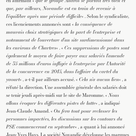
en affirmant «
que le groupe Andros se portait très bien et
que, par ailleurs, Novandie est en train de revenir à
l’équilibre après une période difficile
« . Selon le syndicaliste,
ces licenciements annoncés sont «
la conséquence de
mauvais choix stratégiques de la part de l’entreprise et
notamment de l’ouverture d’un site surdimensionné dans
les environs de Chartres
« . «
Ces suppressions de postes sont
également le moyen de faire payer aux salariés l’amende
de 35 millions d’euros infligée à l’entreprise par l’Autorité
de la concurrence en 2015, dans l’affaire du cartel du
yaourt
« , a-t-il par ailleurs accusé. «
Cela n’a aucun lien
« , a
réfuté la direction. Une assemblée générale des salariés doit
se tenir jeudi après-midi sur le site de Maromme. «
Nous
allons évoquer les différentes pistes de lutte
« , a indiqué
Jean-Claude Amand. «
On fera tout pour reclasser les
personnes impactées, les discussions sur les contours du
PSE commenceront en septembre
« , a quant à lui annoncé
Jean-Yves Hays. La société Novandie développe les marques