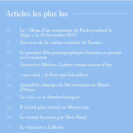
Articles les plus lus
Le « Menu d’un restaurant de Paris pendant le
01
Siège », le 25 décembre 1870
Au cœur de la cuisine centrale de Nantes
02
Le premier film pornographique français se passait
03
au restaurant
Geneviève Michon, l’arbre comme raison d’être
04
« suce moi », le livre qui fait saliver
05
Quand les champs de blé entraient au Musée
06
d’Orsay
La cène ou le dernier banquet
07
Il faisait plus chaud au Moyen-âge
08
Le terroir français par Slow Food
09
Le chocolat à l’affiche
10