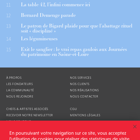
La table 42, l’infini commence ici
11
Bernard Demenge parade
12
Le patron de Bigard plaide pour que l’abattage rituel
13
soit « discipliné »
Les légumineuses
14
Exit le sanglier : le vrai repas gaulois aux Journées
15
du patrimoine en Saône-et-Loire
À PROPOS
NOS SERVICES
LES FONDATEURS
NOS CLIENTS
LA COMMUNAUTÉ
NOS RÉALISATIONS
NOUS REJOINDRE
NOUS CONTACTER
CHEFS & ARTISTES ASSOCIÉS
CGU
RECEVOIR NOTRE NEWSLETTER
MENTIONS LÉGALES
NOUS SOUTENIR
AGENDA
En poursuivant votre navigation sur ce site, vous acceptez
l’utilisation de cookies pour réaliser des statistiques de visite.