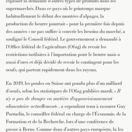
exploser la demande d’autres types de produits dans les
supermarchés. Dans ce pays où le printemps marque
habituellement le début des montées d’alpages, la
production de beurre pourrait « pour la première fois depuis
des années » ne pas suffire à couvrir les besoins du marché, a
souligné le Conseil fédéral. Le gouvernement a demandé à
l’Office fédéral de l’agriculture (Ofag) de revoir les
restrictions tarifaires à l’importation pour le beurre mais a
aussi d’ores et déjà décidé de revoir le contingent pour les
oeufs, qui partent rapidement dans les rayons.
En 2019, les poules en Suisse ont pondu plus d’un milliard
d’oeufs, selon les statistiques de l’Ofag publiées mardi. «
Il
n’y a pas de danger en matière d’approvisionnement
alimentaire actuellement
« , a cependant tenu à rassurer Guy
Parmelin, le conseiller fédéral en charge de l’Économie, de la
Formation et de la Recherche, lors d’une conférence de
presse à Berne. Comme dans d’autres pays européens, la les