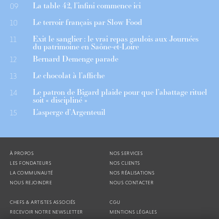
La table 42, l’infini commence ici
09
Le terroir français par Slow Food
10
Exit le sanglier : le vrai repas gaulois aux Journées
11
du patrimoine en Saône-et-Loire
Bernard Demenge parade
12
Le chocolat à l’affiche
13
Le patron de Bigard plaide pour que l’abattage rituel
14
soit « discipliné »
L’asperge d’Argenteuil
15
À PROPOS
NOS SERVICES
LES FONDATEURS
NOS CLIENTS
LA COMMUNAUTÉ
NOS RÉALISATIONS
NOUS REJOINDRE
NOUS CONTACTER
CHEFS & ARTISTES ASSOCIÉS
CGU
RECEVOIR NOTRE NEWSLETTER
MENTIONS LÉGALES