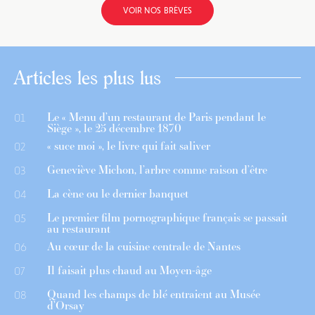
VOIR NOS BRÈVES
Articles les plus lus
Le « Menu d’un restaurant de Paris pendant le
01
Siège », le 25 décembre 1870
« suce moi », le livre qui fait saliver
02
Geneviève Michon, l’arbre comme raison d’être
03
La cène ou le dernier banquet
04
Le premier film pornographique français se passait
05
au restaurant
Au cœur de la cuisine centrale de Nantes
06
Il faisait plus chaud au Moyen-âge
07
Quand les champs de blé entraient au Musée
08
d’Orsay