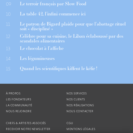
Le terroir français par Slow Food
09
La table 42, l’infini commence ici
10
Le patron de Bigard plaide pour que l’abattage rituel
11
soit « discipliné »
Célèbre pour sa cuisine, le Liban éclaboussé par des
12
scandales alimentaires
Le chocolat à l’affiche
13
Les légumineuses
14
Quand les scientifiques kiffent le kéfir !
15
À PROPOS
NOS SERVICES
LES FONDATEURS
NOS CLIENTS
LA COMMUNAUTÉ
NOS RÉALISATIONS
NOUS REJOINDRE
NOUS CONTACTER
CHEFS & ARTISTES ASSOCIÉS
CGU
RECEVOIR NOTRE NEWSLETTER
MENTIONS LÉGALES