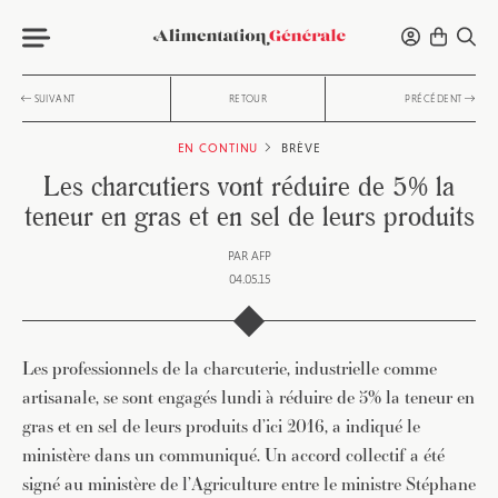
SUIVANT
RETOUR
PRÉCÉDENT
EN CONTINU
BRÈVE
Les charcutiers vont réduire de 5% la
teneur en gras et en sel de leurs produits
PAR
AFP
04.05.15
Les professionnels de la charcuterie, industrielle comme
artisanale, se sont engagés lundi à réduire de 5% la teneur en
gras et en sel de leurs produits d’ici 2016, a indiqué le
ministère dans un communiqué. Un accord collectif a été
signé au ministère de l’Agriculture entre le ministre Stéphane