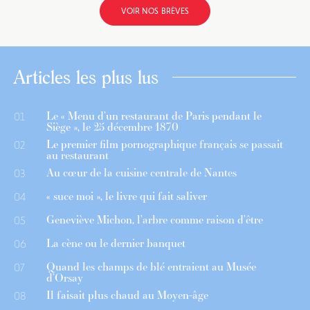
VOIR NOS BRÈVES
Articles les plus lus
Le « Menu d’un restaurant de Paris pendant le
01
Siège », le 25 décembre 1870
Le premier film pornographique français se passait
02
au restaurant
Au cœur de la cuisine centrale de Nantes
03
« suce moi », le livre qui fait saliver
04
Geneviève Michon, l’arbre comme raison d’être
05
La cène ou le dernier banquet
06
Quand les champs de blé entraient au Musée
07
d’Orsay
Il faisait plus chaud au Moyen-âge
08