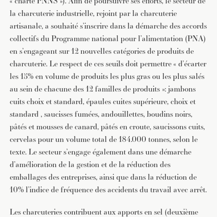
« charte PNNS »). Afin de poursuivre ses efforts, le secteur de
la charcuterie industrielle, rejoint par la charcuterie
artisanale, a souhaité s’inscrire dans la démarche des accords
collectifs du Programme national pour l’alimentation (PNA)
en s’engageant sur 12 nouvelles catégories de produits de
charcuterie. Le respect de ces seuils doit permettre « d’écarter
les 15% en volume de produits les plus gras ou les plus salés
au sein de chacune des 12 familles de produits »: jambons
cuits choix et standard, épaules cuites supérieure, choix et
standard , saucisses fumées, andouillettes, boudins noirs,
pâtés et mousses de canard, pâtés en croute, saucissons cuits,
cervelas pour un volume total de 184.000 tonnes, selon le
texte. Le secteur s’engage également dans une démarche
d’amélioration de la gestion et de la réduction des
emballages des entreprises, ainsi que dans la réduction de
10% l’indice de fréquence des accidents du travail avec arrêt.
Les charcuteries contribuent aux apports en sel (deuxième