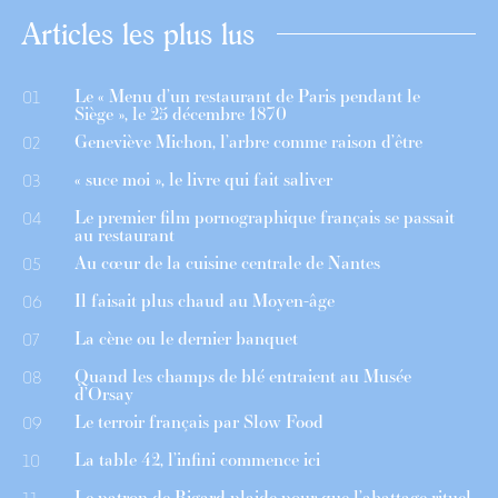
Articles les plus lus
Le « Menu d’un restaurant de Paris pendant le
01
Siège », le 25 décembre 1870
Geneviève Michon, l’arbre comme raison d’être
02
« suce moi », le livre qui fait saliver
03
Le premier film pornographique français se passait
04
au restaurant
Au cœur de la cuisine centrale de Nantes
05
Il faisait plus chaud au Moyen-âge
06
La cène ou le dernier banquet
07
Quand les champs de blé entraient au Musée
08
d’Orsay
Le terroir français par Slow Food
09
La table 42, l’infini commence ici
10
Le patron de Bigard plaide pour que l’abattage rituel