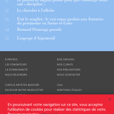
11
soit « discipliné »
Le chocolat à l’affiche
12
Exit le sanglier : le vrai repas gaulois aux Journées
13
du patrimoine en Saône-et-Loire
Bernard Demenge parade
14
L’asperge d’Argenteuil
15
À PROPOS
NOS SERVICES
LES FONDATEURS
NOS CLIENTS
LA COMMUNAUTÉ
NOS RÉALISATIONS
NOUS REJOINDRE
NOUS CONTACTER
CHEFS & ARTISTES ASSOCIÉS
CGU
RECEVOIR NOTRE NEWSLETTER
MENTIONS LÉGALES
NOUS SOUTENIR
AGENDA
En poursuivant votre navigation sur ce site, vous acceptez
l’utilisation de cookies pour réaliser des statistiques de visite.