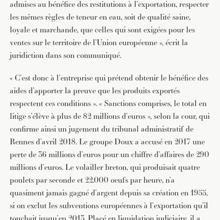
admises au bénéfice des restitutions à l’exportation, respecter
les mêmes règles de teneur en eau, soit de qualité saine,
loyale et marchande, que celles qui sont exigées pour les
ventes sur le territoire de l’Union européenne », écrit la
juridiction dans son communiqué.
« C’est donc à l’entreprise qui prétend obtenir le bénéfice des
aides d’apporter la preuve que les produits exportés
respectent ces conditions ». « Sanctions comprises, le total en
litige s’élève à plus de 82 millions d’euros », selon la cour, qui
confirme ainsi un jugement du tribunal administratif de
Rennes d’avril 2018. Le groupe Doux a accusé en 2017 une
perte de 36 millions d’euros pour un chiffre d’affaires de 290
millions d’euros. Le volailler breton, qui produisait quatre
poulets par seconde et 22.000 oeufs par heure, n’a
quasiment jamais gagné d’argent depuis sa création en 1955,
si on exclut les subventions européennes à l’exportation qu’il
touchait jusqu’en 2013. Placé en liquidation judiciaire, il a