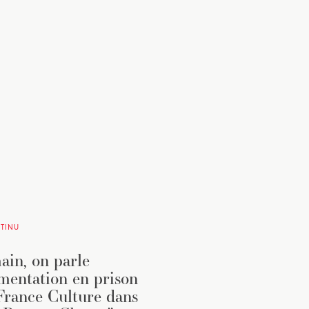
TINU
in, on parle
imentation en prison
France Culture dans