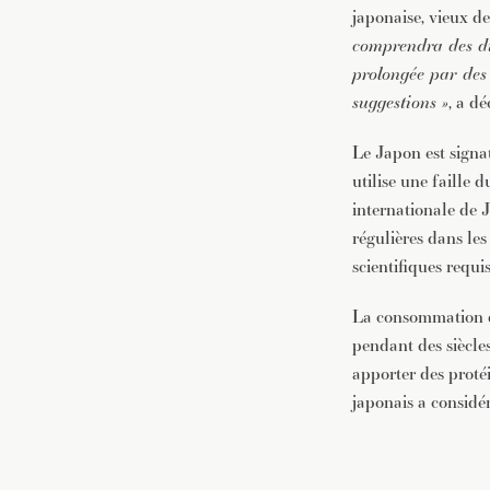
japonaise, vieux d
comprendra des dis
prolongée par des 
suggestions »
, a d
Le Japon est signa
utilise une faille 
internationale de 
régulières dans les
scientifiques requis
La consommation de
pendant des siècle
apporter des prot
japonais a considé