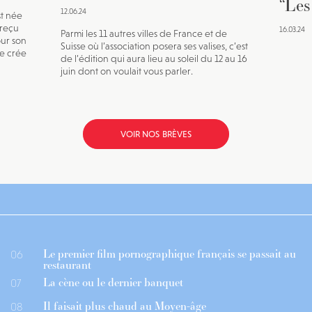
“Les
12.06.24
st née
a reçu
16.03.24
Parmi les 11 autres villes de France et de
our son
Suisse où l’association posera ses valises, c’est
te crée
de l’édition qui aura lieu au soleil du 12 au 16
juin dont on voulait vous parler.
VOIR NOS BRÈVES
Le premier film pornographique français se passait au
06
restaurant
La cène ou le dernier banquet
07
Il faisait plus chaud au Moyen-âge
08