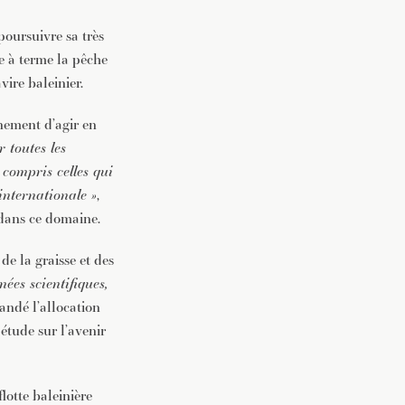
poursuivre sa très
e à terme la pêche
ire baleinier.
rnement d’agir en
r toutes les
compris celles qui
internationale »
,
 dans ce domaine.
de la graisse et des
ées scientifiques,
andé l’allocation
étude sur l’avenir
lotte baleinière