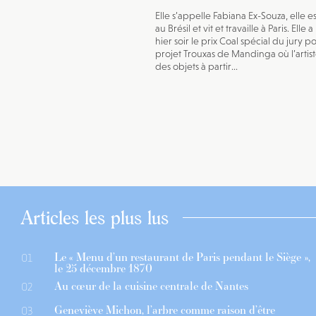
Elle s’appelle Fabiana Ex-Souza, elle e
au Brésil et vit et travaille à Paris. Elle 
hier soir le prix Coal spécial du jury p
projet Trouxas de Mandinga où l’artis
des objets à partir...
Articles les plus lus
Le « Menu d’un restaurant de Paris pendant le Siège »,
01
le 25 décembre 1870
Au cœur de la cuisine centrale de Nantes
02
Geneviève Michon, l’arbre comme raison d’être
03