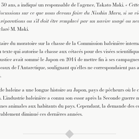
e 30 ans, a indiqué un responsable de l’agence, Takato Maki.
« Cett
cussions sur ce que nous devons faire du Nisshin Maru, si sa vie
réparations ou s’il doit être remplacé par un navire usagé ou ne
éclaré M. Maki.
taire du moratoire sur la chasse de la Commission baleinière intern
du texte qui autorise la chasse aux cétacés pour des visées scientifiq
Justice avait sommé le Japon en 2014 de mettre fin à ses campagnes
 eaux de l’Antarctique, soulignant qu’elles ne correspondaient pas a
.
 baleine a une longue histoire au Japon, pays de pêcheurs où le cé
s. L’industrie baleinière a connu son essor après la Seconde guerre 
éines animales aux habitants du pays. Cependant, la demande des
rablement diminué ces dernières années.