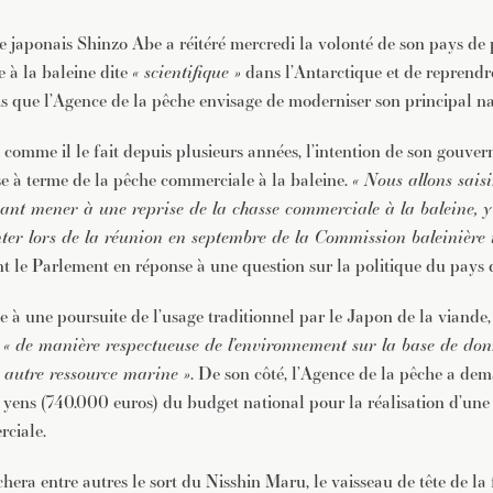
e japonais Shinzo Abe a réitéré mercredi la volonté de son pays de 
e à la baleine dite
« scientifique »
dans l’Antarctique et de reprendr
s que l’Agence de la pêche envisage de moderniser son principal nav
 comme il le fait depuis plusieurs années, l’intention de son gouve
se à terme de la pêche commerciale à la baleine.
« Nous allons saisi
nt mener à une reprise de la chasse commerciale à la baleine, y 
ter lors de la réunion en septembre de la Commission baleinière 
ant le Parlement en réponse à une question sur la politique du pays
ble à une poursuite de l’usage traditionnel par le Japon de la viande, 
s
« de manière respectueuse de l’environnement sur la base de donn
autre ressource marine »
. De son côté, l’Agence de la pêche a dem
 yens (740.000 euros) du budget national pour la réalisation d’une 
ciale.
hera entre autres le sort du Nisshin Maru, le vaisseau de tête de la f