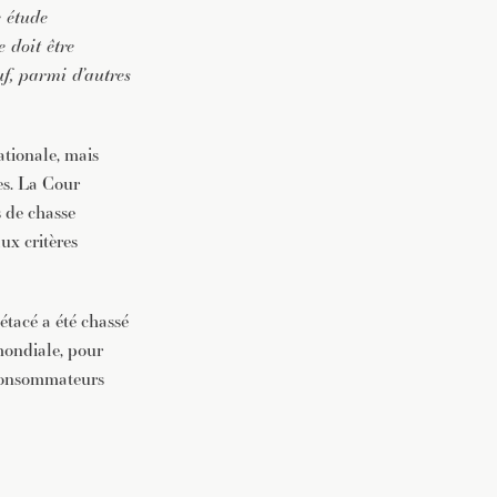
e étude
 doit être
uf, parmi d’autres
ationale, mais
ues. La Cour
 de chasse
ux critères
tacé a été chassé
mondiale, pour
 consommateurs