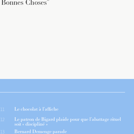
 Bonnes Choses”
Le chocolat à l’affiche
11
Le patron de Bigard plaide pour que l’abattage rituel
12
soit « discipliné »
Bernard Demenge parade
13