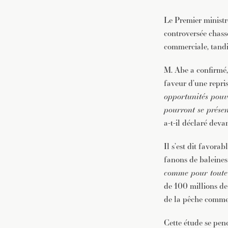
Le Premier ministr
controversée chass
commerciale, tandi
M. Abe a confirmé,
faveur d’une repri
opportunités pouva
pourront se présen
a-t-il déclaré dev
Il s’est dit favora
fanons de baleine
comme pour toute 
de 100 millions de
de la pêche commer
Cette étude se penc