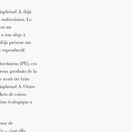
isphénol A, déjà
r endocrinien. Le
est un
a son siège à
déjà présent sur
e reproductif.
ocriniens (PE), ces
eux produits de la
 avait été faite
 bisphénol A. Outre
kets de caisse,
tion écologique a
ense de
ée »,
s’est-elle