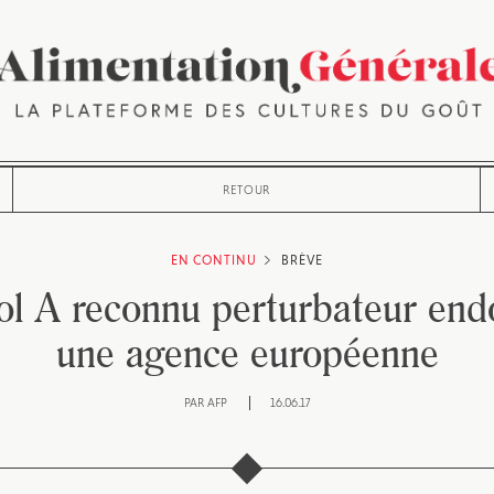
RETOUR
EN CONTINU
BRÈVE
l A reconnu perturbateur end
une agence européenne
PAR
AFP
16.06.17