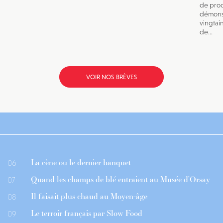
de prod
démonst
vingtai
de...
VOIR NOS BRÈVES
La cène ou le dernier banquet
06
Quand les champs de blé entraient au Musée d’Orsay
07
Il faisait plus chaud au Moyen-âge
08
Le terroir français par Slow Food
09