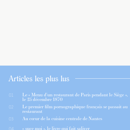
Articles les plus lus
Le « Menu d’un restaurant de Paris pendant le Siège »,
01
le 25 décembre 1870
Le premier film pornographique français se passait au
02
restaurant
Au cœur de la cuisine centrale de Nantes
03
« suce moi », le livre qui fait saliver
04