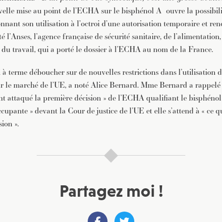
ouvelle mise au point de l’ECHA sur le bisphénol A
ouvre la possibili
onnant son utilisation à l’octroi d’une autorisation temporaire et ren
é l’Anses, l’agence française de sécurité sanitaire, de l’alimentation,
 du travail, qui a porté le dossier à l’ECHA au nom de la France.
 à terme déboucher sur de nouvelles restrictions dans l’utilisation
r le marché de l’UE, a noté Alice Bernard. Mme Bernard a rappelé 
nt attaqué la première décision » de l’ECHA qualifiant le bisphénol
pante » devant la Cour de justice de l’UE et elle s’attend à « ce qu
sion ».
Partagez moi !