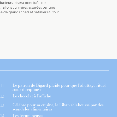
ucteurs et sera ponctuée de
rations culinaires assurées par une
ne de grands chefs et pâtissiers autour
Le patron de Bigard plaide pour que l’abattage rituel
11
soit « discipliné »
Le chocolat à l’affiche
12
Célèbre pour sa cuisine, le Liban éclaboussé par des
13
scandales alimentaires
Les légumineuses
14