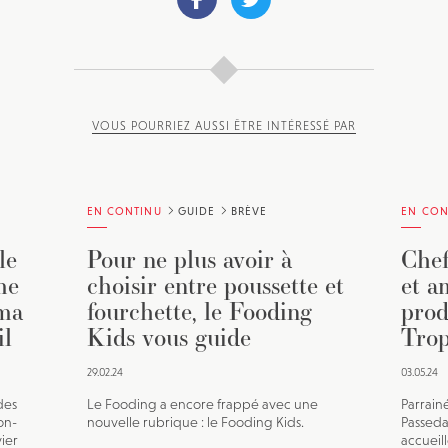
VOUS POURRIEZ AUSSI ÊTRE INTÉRESSÉ PAR
EN CONTINU
GUIDE
BRÈVE
EN CON
le
Pour ne plus avoir à
Chef
me
choisir entre poussette et
et a
éma
fourchette, le Fooding
prod
il
Kids vous guide
Trop
29.02.24
03.05.24
des
Le Fooding a encore frappé avec une
Parrain
on-
nouvelle rubrique : le Fooding Kids.
Passeda
vier
accueil