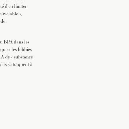
té d’en limiter
ouvelable »,
 de
 du BPA dans les
que « les lobbies
 A de « substance
’ils s’attaquent à