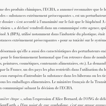
e des produits chimiques, l’ECHA, a annoncé reconnaître que le b
te des « substances extrêmement préoccupantes », est un perturbateu
 dossier « s’est accordé à l’unanimité sur le fait que le bisphénol A 
rinien », a déclaré vendredi dans un communiqué cette agence, qui 
nol A (BPA), utilisé notamment dans l’industrie du plastique, était 
ubstances extrêmement préoccupantes » pour sa toxicité sur le systèm
ésormais qu’elle a aussi des caractéristiques des perturbateurs end
 pour le fonctionnement hormonal que l’on retrouve dans de nombr
s, peintures, cosmétiques, contenants alimentaires, etc.). La demande
r la France, un des pays les plus restrictifs dans l’utilisation du
iveau européen d’introduire la substance dans les biberons ou les tic
 tous les emballages alimentaires. Le ministère français de la Transi
 un communiqué saluant la décision de l’ECHA.
emière étape »
, selon l’expression d’Alice Bernard, de l’ONG de déf
lientEarth.
« D’un point de vue symbolique, c’est une grosse avanc