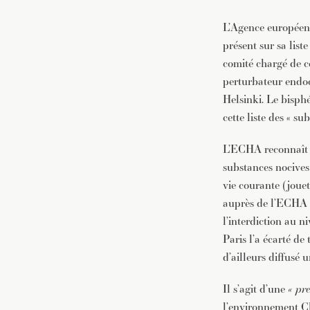
L’Agence européenn
présent sur sa lis
comité chargé de ce
perturbateur endoc
Helsinki. Le bisphé
cette liste des « s
L’ECHA reconnaît d
substances nocives
vie courante (jouet
auprès de l’ECHA pa
l’interdiction au n
Paris l’a écarté de
d’ailleurs diffusé
Il s’agit d’une
« pr
l’environnement C