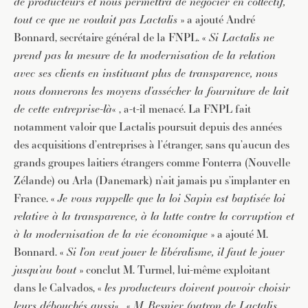
de producteurs et nous permettra de négocier en collectif,
tout ce que ne voulait pas Lactalis
» a ajouté André
Bonnard, secrétaire général de la FNPL. «
Si Lactalis ne
prend pas la mesure de la modernisation de la relation
avec ses clients en instituant plus de transparence, nous
nous donnerons les moyens d’assécher la fourniture de lait
de cette entreprise-là
« , a-t-il menacé. La FNPL fait
notamment valoir que Lactalis poursuit depuis des années
des acquisitions d’entreprises à l’étranger, sans qu’aucun des
grands groupes laitiers étrangers comme Fonterra (Nouvelle
Zélande) ou Arla (Danemark) n’ait jamais pu s’implanter en
France. «
Je vous rappelle que la loi Sapin est baptisée loi
relative à la transparence, à la lutte contre la corruption et
à la modernisation de la vie économique
» a ajouté M.
Bonnard. «
Si l’on veut jouer le libéralisme, il faut le jouer
jusqu’au bout
» conclut M. Turmel, lui-même exploitant
dans le Calvados, «
les producteurs doivent pouvoir choisir
leurs débouchés aussi
« . «
M. Besnier (patron de Lactalis,