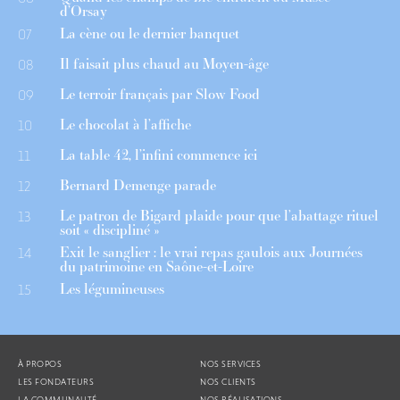
d’Orsay
La cène ou le dernier banquet
07
Il faisait plus chaud au Moyen-âge
08
Le terroir français par Slow Food
09
Le chocolat à l’affiche
10
La table 42, l’infini commence ici
11
Bernard Demenge parade
12
Le patron de Bigard plaide pour que l’abattage rituel
13
soit « discipliné »
Exit le sanglier : le vrai repas gaulois aux Journées
14
du patrimoine en Saône-et-Loire
Les légumineuses
15
À PROPOS
NOS SERVICES
LES FONDATEURS
NOS CLIENTS
LA COMMUNAUTÉ
NOS RÉALISATIONS