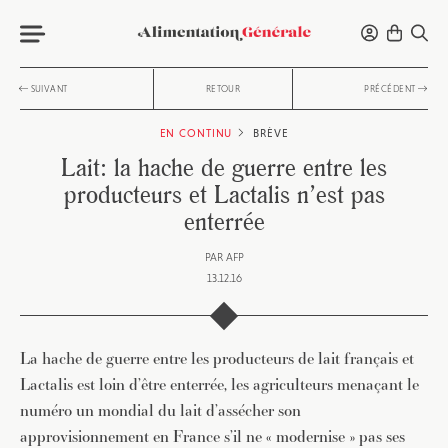
SUIVANT
RETOUR
PRÉCÉDENT
EN CONTINU
BRÈVE
Lait: la hache de guerre entre les
producteurs et Lactalis n’est pas
enterrée
PAR
AFP
13.12.16
La hache de guerre entre les producteurs de lait français et
Lactalis est loin d’être enterrée, les agriculteurs menaçant le
numéro un mondial du lait d’assécher son
approvisionnement en France s’il ne « modernise » pas ses