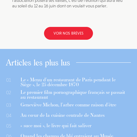
l’association posera ses valises, c’est de l’édition qui aura lieu
au soleil du 12 au 16 juin dont on voulait vous parler.
VOIR NOS BRÈVES
Articles les plus lus
Le « Menu d’un restaurant de Paris pendant le
01
Siège », le 25 décembre 1870
Le premier film pornographique français se passait
02
au restaurant
Geneviève Michon, l’arbre comme raison d’être
03
Au cœur de la cuisine centrale de Nantes
04
« suce moi », le livre qui fait saliver
05
Quand les champs de blé entraient au Musée
06