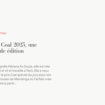
TINU
 Coal 2023, une
de édition
ppelle Fabiana Ex-Souza, elle est née
 et vit et travaille à Paris. Elle a reçu
r le prix Coal spécial du jury pour son
Trouxas de Mandinga où l’artiste crée
ts à partir...