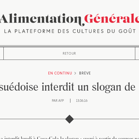
RETOUR
EN CONTINU
BRÈVE
 suédoise interdit un slogan d
PAR
AFP
13.06.16
 a interdit lundi à Coca-Cola le slogan « sucré à partir de sources na