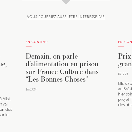
VOUS POURRIEZ AUSSI ÊTRE INTÉRESSÉ PAR
EN CONTINU
EN CON
e
Demain, on parle
Prix
ue,
d’alimentation en prison
gran
sur France Culture dans
07.12.23
“Les Bonnes Choses”
Elle s’a
au Brésil
16.03.24
hier soi
à Albi,
projet 
tival
des obje
ion des
ur le