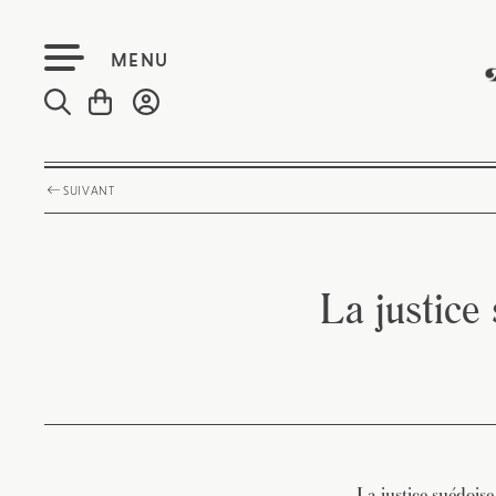
MENU
SUIVANT
La justice
La justice suédoise