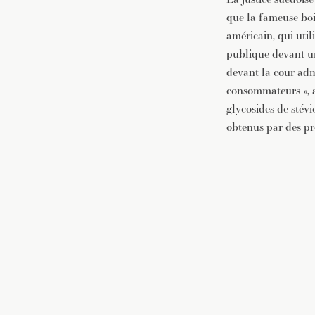
que la fameuse boi
américain, qui util
publique devant un
devant la cour adm
consommateurs », a
glycosides de stév
obtenus par des pro