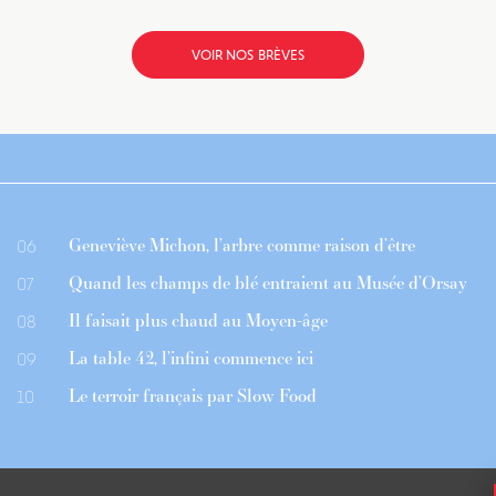
VOIR NOS BRÈVES
Geneviève Michon, l’arbre comme raison d’être
06
Quand les champs de blé entraient au Musée d’Orsay
07
Il faisait plus chaud au Moyen-âge
08
La table 42, l’infini commence ici
09
Le terroir français par Slow Food
10