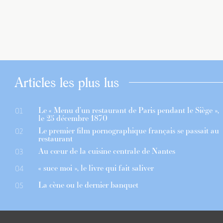
Articles les plus lus
Le « Menu d’un restaurant de Paris pendant le Siège »,
01
le 25 décembre 1870
Le premier film pornographique français se passait au
02
restaurant
Au cœur de la cuisine centrale de Nantes
03
« suce moi », le livre qui fait saliver
04
La cène ou le dernier banquet
05