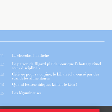
Le chocolat à l’affiche
11
Le patron de Bigard plaide pour que l’abattage rituel
12
soit « discipliné »
Célèbre pour sa cuisine, le Liban éclaboussé par des
13
scandales alimentaires
Quand les scientifiques kiffent le kéfir !
14
Les légumineuses
15