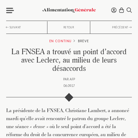
SUIVANT
RETOUR
PRÉCÉDENT
EN CONTINU
BRÈVE
La FNSEA a trouvé un point d’accord
avec Leclerc, au milieu de leurs
désaccords
PAR
AFP
06.09.17
La présidente de la FNSEA, Christiane Lambert, a annoncé
mardi qu’elle avait rencontré le patron du groupe Leclerc,
une séance
« dense »
où le seul point d’accord a été la
réforme du droit de la concurrence européen, au milieu de