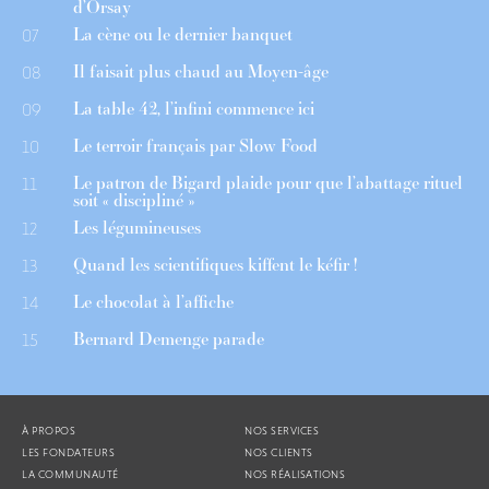
d’Orsay
La cène ou le dernier banquet
07
Il faisait plus chaud au Moyen-âge
08
La table 42, l’infini commence ici
09
Le terroir français par Slow Food
10
Le patron de Bigard plaide pour que l’abattage rituel
11
soit « discipliné »
Les légumineuses
12
Quand les scientifiques kiffent le kéfir !
13
Le chocolat à l’affiche
14
Bernard Demenge parade
15
À PROPOS
NOS SERVICES
LES FONDATEURS
NOS CLIENTS
LA COMMUNAUTÉ
NOS RÉALISATIONS