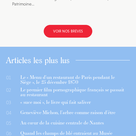
Patrimoine...
VOIR NOS BRÈVES
Articles les plus lus
Le « Menu d’un restaurant de Paris pendant le
01
Siège », le 25 décembre 1870
Le premier film pornographique français se passait
02
au restaurant
« suce moi », le livre qui fait saliver
03
Geneviève Michon, l’arbre comme raison d’être
04
Au cœur de la cuisine centrale de Nantes
05
Quand les champs de blé entraient au Musée
06