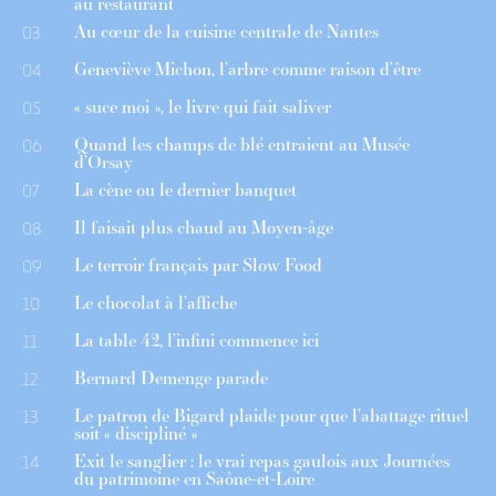
au restaurant
Au cœur de la cuisine centrale de Nantes
03
Geneviève Michon, l’arbre comme raison d’être
04
« suce moi », le livre qui fait saliver
05
Quand les champs de blé entraient au Musée
06
d’Orsay
La cène ou le dernier banquet
07
Il faisait plus chaud au Moyen-âge
08
Le terroir français par Slow Food
09
Le chocolat à l’affiche
10
La table 42, l’infini commence ici
11
Bernard Demenge parade
12
Le patron de Bigard plaide pour que l’abattage rituel
13
soit « discipliné »
Exit le sanglier : le vrai repas gaulois aux Journées
14
du patrimoine en Saône-et-Loire