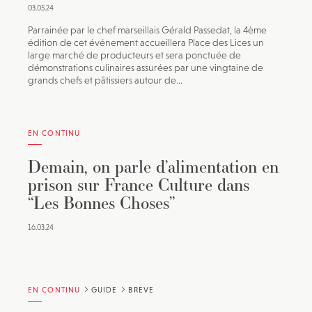
03.05.24
Parrainée par le chef marseillais Gérald Passedat, la 4ème
édition de cet événement accueillera Place des Lices un
large marché de producteurs et sera ponctuée de
démonstrations culinaires assurées par une vingtaine de
grands chefs et pâtissiers autour de...
EN CONTINU
Demain, on parle d’alimentation en
prison sur France Culture dans
“Les Bonnes Choses”
16.03.24
EN CONTINU
GUIDE
BRÈVE