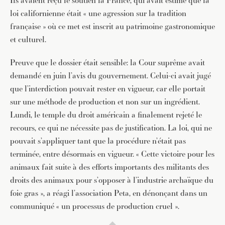
Ils avaient reçu le soutien la France, qui avait estimé que la
loi californienne était « une agression sur la tradition
française » où ce met est inscrit au patrimoine gastronomique
et culturel.
Preuve que le dossier était sensible: la Cour suprême avait
demandé en juin l’avis du gouvernement. Celui-ci avait jugé
que l’interdiction pouvait rester en vigueur, car elle portait
sur une méthode de production et non sur un ingrédient.
Lundi, le temple du droit américain a finalement rejeté le
recours, ce qui ne nécessite pas de justification. La loi, qui ne
pouvait s’appliquer tant que la procédure n’était pas
terminée, entre désormais en vigueur. « Cette victoire pour les
animaux fait suite à des efforts importants des militants des
droits des animaux pour s’opposer à l’industrie archaïque du
foie gras », a réagi l’association Peta, en dénonçant dans un
communiqué « un processus de production cruel ».