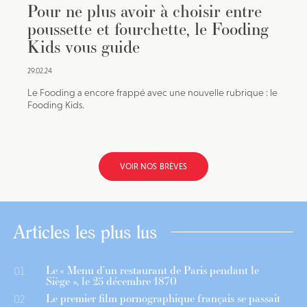
Pour ne plus avoir à choisir entre
poussette et fourchette, le Fooding
Kids vous guide
29.02.24
Le Fooding a encore frappé avec une nouvelle rubrique : le
Fooding Kids.
VOIR NOS BRÈVES
Articles les plus lus
Le « Menu d’un restaurant de Paris pendant le
01
Siège », le 25 décembre 1870
Le premier film pornographique français se passait
02