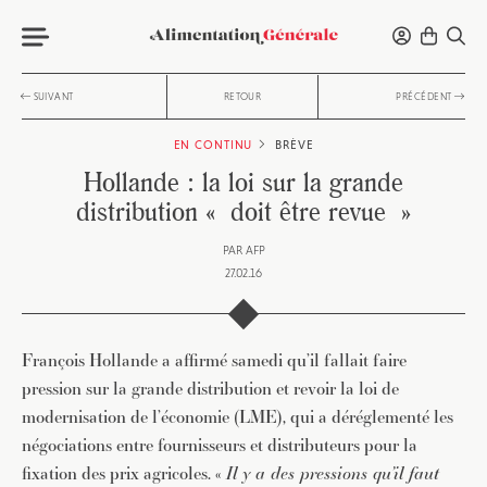
SUIVANT
RETOUR
PRÉCÉDENT
EN CONTINU
BRÈVE
Hollande : la loi sur la grande
distribution « doit être revue »
PAR
AFP
27.02.16
François Hollande a affirmé samedi qu’il fallait faire
pression sur la grande distribution et revoir la loi de
modernisation de l’économie (LME), qui a déréglementé les
négociations entre fournisseurs et distributeurs pour la
fixation des prix agricoles. «
Il y a des pressions qu’il faut