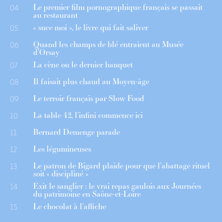
Le premier film pornographique français se passait
04
au restaurant
« suce moi », le livre qui fait saliver
05
Quand les champs de blé entraient au Musée
06
d’Orsay
La cène ou le dernier banquet
07
Il faisait plus chaud au Moyen-âge
08
Le terroir français par Slow Food
09
La table 42, l’infini commence ici
10
Bernard Demenge parade
11
Les légumineuses
12
Le patron de Bigard plaide pour que l’abattage rituel
13
soit « discipliné »
Exit le sanglier : le vrai repas gaulois aux Journées
14
du patrimoine en Saône-et-Loire
Le chocolat à l’affiche
15