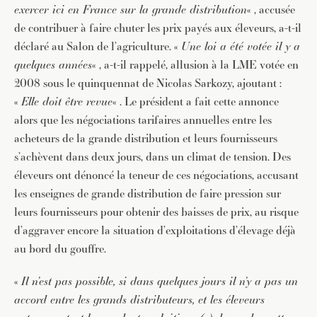
exercer ici en France sur la grande distribution
« , accusée
de contribuer à faire chuter les prix payés aux éleveurs, a-t-il
déclaré au Salon de l’agriculture. «
Une loi a été votée il y a
quelques années
« , a-t-il rappelé, allusion à la LME votée en
2008 sous le quinquennat de Nicolas Sarkozy, ajoutant :
«
Elle doit être revue
« . Le président a fait cette annonce
alors que les négociations tarifaires annuelles entre les
acheteurs de la grande distribution et leurs fournisseurs
s’achèvent dans deux jours, dans un climat de tension. Des
éleveurs ont dénoncé la teneur de ces négociations, accusant
les enseignes de grande distribution de faire pression sur
leurs fournisseurs pour obtenir des baisses de prix, au risque
d’aggraver encore la situation d’exploitations d’élevage déjà
au bord du gouffre.
«
Il n’est pas possible, si dans quelques jours il n’y a pas un
accord entre les grands distributeurs, et les éleveurs