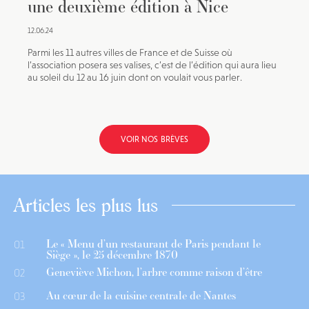
une deuxième édition à Nice
12.06.24
Parmi les 11 autres villes de France et de Suisse où
l’association posera ses valises, c’est de l’édition qui aura lieu
au soleil du 12 au 16 juin dont on voulait vous parler.
VOIR NOS BRÈVES
Articles les plus lus
Le « Menu d’un restaurant de Paris pendant le
01
Siège », le 25 décembre 1870
Geneviève Michon, l’arbre comme raison d’être
02
Au cœur de la cuisine centrale de Nantes
03