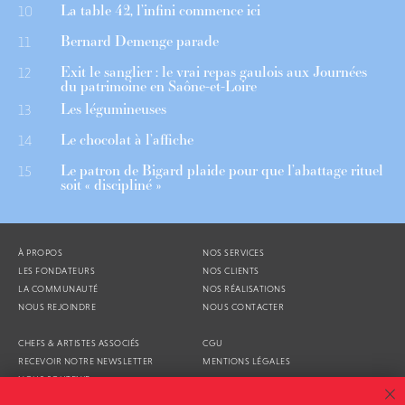
La table 42, l’infini commence ici
10
Bernard Demenge parade
11
Exit le sanglier : le vrai repas gaulois aux Journées
12
du patrimoine en Saône-et-Loire
Les légumineuses
13
Le chocolat à l’affiche
14
Le patron de Bigard plaide pour que l’abattage rituel
15
soit « discipliné »
À PROPOS
NOS SERVICES
LES FONDATEURS
NOS CLIENTS
LA COMMUNAUTÉ
NOS RÉALISATIONS
NOUS REJOINDRE
NOUS CONTACTER
CHEFS & ARTISTES ASSOCIÉS
CGU
RECEVOIR NOTRE NEWSLETTER
MENTIONS LÉGALES
NOUS SOUTENIR
AGENDA