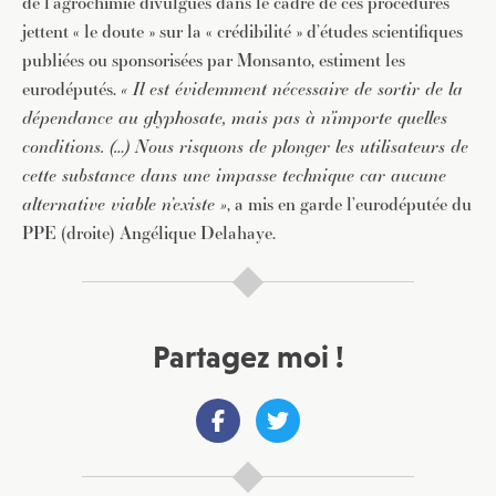
de l’agrochimie divulgués dans le cadre de ces procédures
jettent « le doute » sur la « crédibilité » d’études scientifiques
JE M'INSCRIS À LA NEWSLETTER
publiées ou sponsorisées par Monsanto, estiment les
Pour recevoir toutes les deux semaines notre lettre
eurodéputés.
« Il est évidemment nécessaire de sortir de la
d’info avec une sélection d’articles …
dépendance au glyphosate, mais pas à n’importe quelles
conditions. (…) Nous risquons de plonger les utilisateurs de
cette substance dans une impasse technique car aucune
alternative viable n’existe »
, a mis en garde l’eurodéputée du
PPE (droite) Angélique Delahaye.
Partagez moi !