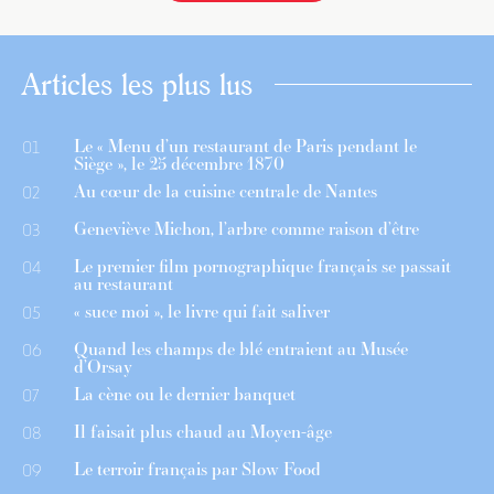
Articles les plus lus
Le « Menu d’un restaurant de Paris pendant le
01
Siège », le 25 décembre 1870
Au cœur de la cuisine centrale de Nantes
02
Geneviève Michon, l’arbre comme raison d’être
03
Le premier film pornographique français se passait
04
au restaurant
« suce moi », le livre qui fait saliver
05
Quand les champs de blé entraient au Musée
06
d’Orsay
La cène ou le dernier banquet
07
Il faisait plus chaud au Moyen-âge
08
Le terroir français par Slow Food
09