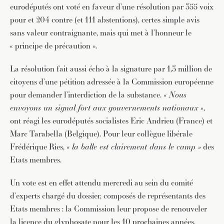
eurodéputés ont voté en faveur d’une résolution par 355 voix
pour et 204 contre (et 111 abstentions), certes simple avis
sans valeur contraignante, mais qui met à l’honneur le
« principe de précaution ».
La résolution fait aussi écho à la signature par 1,3 million de
citoyens d’une pétition adressée à la Commission européenne
pour demander l’interdiction de la substance.
« Nous
envoyons un signal fort aux gouvernements nationaux »
,
ont réagi les eurodéputés socialistes Eric Andrieu (France) et
Marc Tarabella (Belgique). Pour leur collègue libérale
Frédérique Ries,
« la balle est clairement dans le camp »
des
Etats membres.
Un vote est en effet attendu mercredi au sein du comité
d’experts chargé du dossier, composés de représentants des
Etats membres : la Commission leur propose de renouveler
la licence du glyphosate pour les 10 prochaines années.