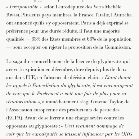
« Irresponsable »
, selon l’eurodéputée des Verts Michèle
Rivasi. Plusieurs pays membres, la France, l’Italie, l’Autriche,
ont annoncé qu’ils s’y opposeraient. Paris a déjà exprimé sa
préférence pour une durée réduite. Il faut une majorité
qualifiée — 55% des Etats membres et 65% de la population
— pour accepter ou rejeter la proposition de la Commission.
La saga du renouvellement de la licence du glyphosate, qui
arrive à expiration en décembre, dure depuis plus de deux
ans dans l’UE, en l’absence de décision claire.
« Etant donné
les appels à l’interdiction du glyphosate, il est encourageant
de voir que le Parlement a voté une fois de plus pour sa
réautorisation »
, a immédiatement réagi Graeme Taylor, de
l’Association européenne des producteurs de pesticides
(ECPA). Avant de se livrer à une charge sévère contre les
opposants au glyphosate :
« C’est vraiment dommage de
voir que les eurodéputés se laissent influencer par les ONG