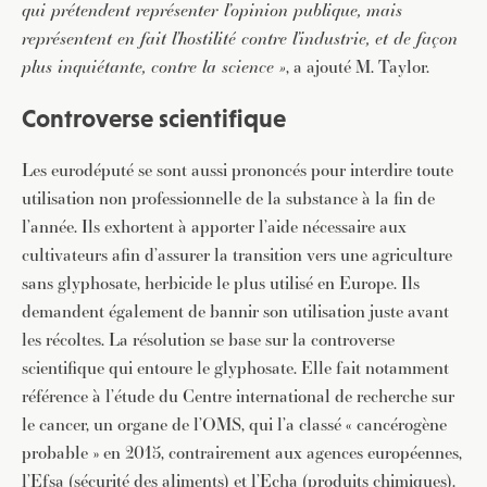
qui prétendent représenter l’opinion publique, mais
représentent en fait l’hostilité contre l’industrie, et de façon
plus inquiétante, contre la science »
, a ajouté M. Taylor.
Controverse scientifique
Les eurodéputé se sont aussi prononcés pour interdire toute
utilisation non professionnelle de la substance à la fin de
l’année. Ils exhortent à apporter l’aide nécessaire aux
cultivateurs afin d’assurer la transition vers une agriculture
sans glyphosate, herbicide le plus utilisé en Europe. Ils
demandent également de bannir son utilisation juste avant
les récoltes. La résolution se base sur la controverse
scientifique qui entoure le glyphosate. Elle fait notamment
référence à l’étude du Centre international de recherche sur
le cancer, un organe de l’OMS, qui l’a classé « cancérogène
probable » en 2015, contrairement aux agences européennes,
l’Efsa (sécurité des aliments) et l’Echa (produits chimiques).