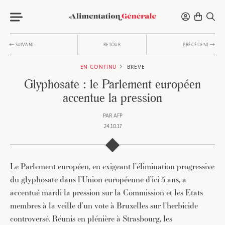
SUIVANT
RETOUR
PRÉCÉDENT
EN CONTINU
BRÈVE
Glyphosate : le Parlement européen
accentue la pression
PAR
AFP
24.10.17
Le Parlement européen, en exigeant l’élimination progressive
du glyphosate dans l’Union européenne d’ici 5 ans, a
accentué mardi la pression sur la Commission et les Etats
membres à la veille d’un vote à Bruxelles sur l’herbicide
controversé. Réunis en plénière à Strasbourg, les