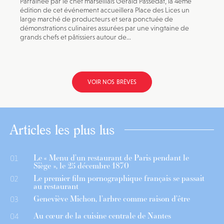
Parrainée par le chef marseillais Gérald Passedat, la 4ème
édition de cet événement accueillera Place des Lices un
large marché de producteurs et sera ponctuée de
démonstrations culinaires assurées par une vingtaine de
grands chefs et pâtissiers autour de...
VOIR NOS BRÈVES
Articles les plus lus
Le « Menu d’un restaurant de Paris pendant le
01
Siège », le 25 décembre 1870
Le premier film pornographique français se passait
02
au restaurant
Geneviève Michon, l’arbre comme raison d’être
03
Au cœur de la cuisine centrale de Nantes
04