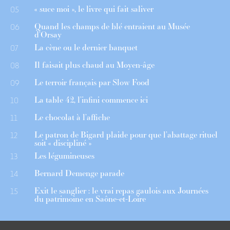
« suce moi », le livre qui fait saliver
05
Quand les champs de blé entraient au Musée
06
d’Orsay
La cène ou le dernier banquet
07
Il faisait plus chaud au Moyen-âge
08
Le terroir français par Slow Food
09
La table 42, l’infini commence ici
10
Le chocolat à l’affiche
11
Le patron de Bigard plaide pour que l’abattage rituel
12
soit « discipliné »
Les légumineuses
13
Bernard Demenge parade
14
Exit le sanglier : le vrai repas gaulois aux Journées
15
du patrimoine en Saône-et-Loire