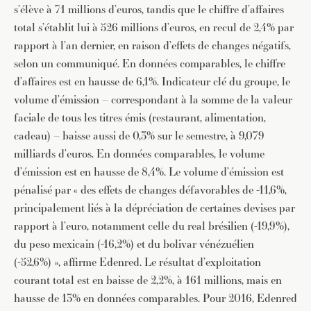
s’élève à 71 millions d’euros, tandis que le chiffre d’affaires
total s’établit lui à 526 millions d’euros, en recul de 2,4% par
rapport à l’an dernier, en raison d’effets de changes négatifs,
selon un communiqué. En données comparables, le chiffre
d’affaires est en hausse de 6,1%. Indicateur clé du groupe, le
volume d’émission – correspondant à la somme de la valeur
faciale de tous les titres émis (restaurant, alimentation,
cadeau) – baisse aussi de 0,3% sur le semestre, à 9,079
milliards d’euros. En données comparables, le volume
d’émission est en hausse de 8,4%. Le volume d’émission est
pénalisé par « des effets de changes défavorables de -11,6%,
principalement liés à la dépréciation de certaines devises par
rapport à l’euro, notamment celle du real brésilien (-19,9%),
du peso mexicain (-16,2%) et du bolivar vénézuélien
(-52,6%) », affirme Edenred. Le résultat d’exploitation
courant total est en baisse de 2,2%, à 161 millions, mais en
hausse de 13% en données comparables. Pour 2016, Edenred