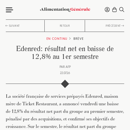
SUIVANT
RETOUR
PRÉCÉDENT
EN CONTINU
BRÈVE
Edenred: résultat net en baisse de
12,8% au 1er semestre
PAR
AFP
22.07.16
La société française de services prépayés Edenred, maison
mère de Ticket Restaurant, a annoncé vendredi une baisse
de 12,8% du résultat net part du groupe au premier semestre,
pénalisé par des acquisitions, et confirmé ses objectifs de
croissance. Sur le semestre, le résultat net part du groupe