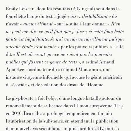
Emily Loizeau, dont les résultats (2,07 ng/ml) sont dans la
fourchette haute du test, a jugé
« assez déstabilisant »
de
n’avoir
« aucun élément »
sur la suite à leur donner.
« Rien
ne peut me dire ce qu’il faut que je fasse, si cette fourchette
haute est inquiétante. Je n’ai aucun aucun élément puisque
aucune étude n’est menée »
par les pouvoirs publics, a-t-elle
dit.
« Il est aberrant que ce ne soient pas les pouvoirs
publics qui fassent ce genre de tests »
, a estimé Arnaud
Apoteker, coordinateur du « tribunal Monsanto », une
instance citoyenne informelle qui accuse le géant américain
d' »écocide » et de violation des droits de l’Homme.
Le glyphosate a fait l’objet d’une longue bataille autour du
renouvellement de sa licence dans l’Union européenne (UE)
en 2016. Bruxelles a prolongé temporairement fin juin
l’autorisation de la substance, en attendant la publication
d’un nouvel avis scientifique au plus tard fin 2017, tout en