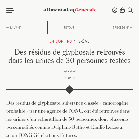
SUIVANT
RETOUR
PRÉCÉDENT
EN CONTINU
BRÈVE
Des résidus de glyphosate retrouvés
dans les urines de 30 personnes testées
PAR
AFP
10.04.17
Des résidus de glyphosate, substance classée « cancérogène
probable » par une agence de l’ONU, ont été retrouvés dans
les urines d’un échantillon de 30 personnes, dont plusieurs
personnalités comme Delphine Batho et Emilie Loizeau,
selon l’ONG Générations Futures.