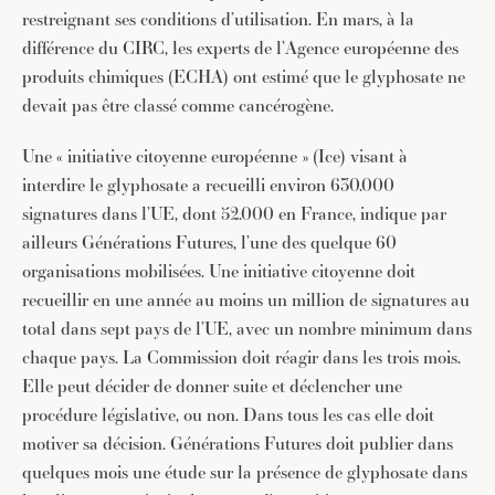
restreignant ses conditions d’utilisation. En mars, à la
différence du CIRC, les experts de l’Agence européenne des
produits chimiques (ECHA) ont estimé que le glyphosate ne
devait pas être classé comme cancérogène.
Une « initiative citoyenne européenne » (Ice) visant à
interdire le glyphosate a recueilli environ 630.000
signatures dans l’UE, dont 52.000 en France, indique par
ailleurs Générations Futures, l’une des quelque 60
organisations mobilisées. Une initiative citoyenne doit
recueillir en une année au moins un million de signatures au
total dans sept pays de l’UE, avec un nombre minimum dans
chaque pays. La Commission doit réagir dans les trois mois.
Elle peut décider de donner suite et déclencher une
procédure législative, ou non. Dans tous les cas elle doit
motiver sa décision. Générations Futures doit publier dans
JE M'INSCRIS À LA NEWSLETTER
quelques mois une étude sur la présence de glyphosate dans