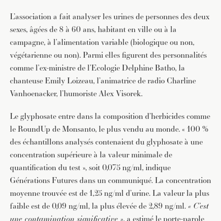
L’association a fait analyser les urines de personnes des deux
sexes, âgées de 8 à 60 ans, habitant en ville ou à la
campagne, à l’alimentation variable (biologique ou non,
végétarienne ou non). Parmi elles figurent des personnalités
comme l’ex-ministre de l’Ecologie Delphine Batho, la
chanteuse Emily Loizeau, l’animatrice de radio Charline
Vanhoenacker, l’humoriste Alex Visorek.
Le glyphosate entre dans la composition d’herbicides comme
le RoundUp de Monsanto, le plus vendu au monde. « 100 %
des échantillons analysés contenaient du glyphosate à une
concentration supérieure à la valeur minimale de
quantification du test », soit 0,075 ng/ml, indique
Générations Futures dans un communiqué. La concentration
moyenne trouvée est de 1,25 ng/ml d’urine. La valeur la plus
faible est de 0,09 ng/ml, la plus élevée de 2,89 ng/ml.
« C’est
une contamination significative »
, a estimé le porte-parole