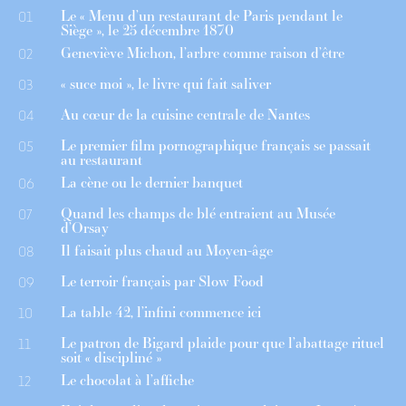
Le « Menu d’un restaurant de Paris pendant le
01
Siège », le 25 décembre 1870
Geneviève Michon, l’arbre comme raison d’être
02
« suce moi », le livre qui fait saliver
03
Au cœur de la cuisine centrale de Nantes
04
Le premier film pornographique français se passait
05
au restaurant
La cène ou le dernier banquet
06
Quand les champs de blé entraient au Musée
07
d’Orsay
Il faisait plus chaud au Moyen-âge
08
Le terroir français par Slow Food
09
La table 42, l’infini commence ici
10
Le patron de Bigard plaide pour que l’abattage rituel
11
soit « discipliné »
Le chocolat à l’affiche
12