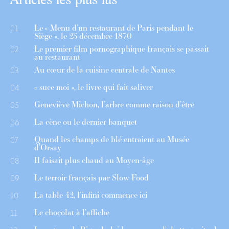
Le « Menu d’un restaurant de Paris pendant le
01
Siège », le 25 décembre 1870
Le premier film pornographique français se passait
02
au restaurant
Au cœur de la cuisine centrale de Nantes
03
« suce moi », le livre qui fait saliver
04
Geneviève Michon, l’arbre comme raison d’être
05
La cène ou le dernier banquet
06
Quand les champs de blé entraient au Musée
07
d’Orsay
Il faisait plus chaud au Moyen-âge
08
Le terroir français par Slow Food
09
La table 42, l’infini commence ici
10
Le chocolat à l’affiche
11