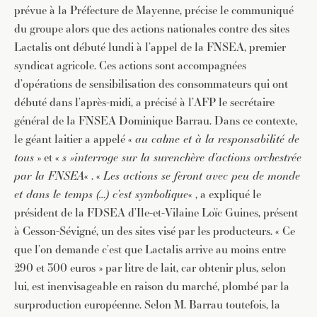
prévue à la Préfecture de Mayenne, précise le communiqué
du groupe alors que des actions nationales contre des sites
Lactalis ont débuté lundi à l’appel de la FNSEA, premier
syndicat agricole. Ces actions sont accompagnées
d’opérations de sensibilisation des consommateurs qui ont
débuté dans l’après-midi, a précisé à l’AFP le secrétaire
général de la FNSEA Dominique Barrau. Dans ce contexte,
le géant laitier a appelé «
au calme et à la responsabilité de
tous
» et «
s »interroge sur la surenchère d’actions orchestrée
par la FNSEA
« . «
Les actions se feront avec peu de monde
et dans le temps (…) c’est symbolique
« , a expliqué le
président de la FDSEA d’Ile-et-Vilaine Loïc Guines, présent
à Cesson-Sévigné, un des sites visé par les producteurs. « Ce
que l’on demande c’est que Lactalis arrive au moins entre
290 et 300 euros » par litre de lait, car obtenir plus, selon
lui, est inenvisageable en raison du marché, plombé par la
surproduction européenne. Selon M. Barrau toutefois, la