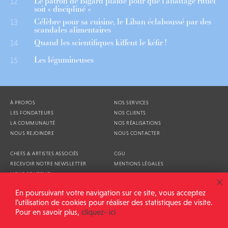
Le patron de Bigard plaide pour que l’abattage rituel
12
soit « discipliné »
Célèbre pour sa cuisine, le Liban éclaboussé par des
13
scandales alimentaires
Quand les scientifiques kiffent le kéfir !
14
Les légumineuses
15
À PROPOS
NOS SERVICES
LES FONDATEURS
NOS CLIENTS
LA COMMUNAUTÉ
NOS RÉALISATIONS
NOUS REJOINDRE
NOUS CONTACTER
CHEFS & ARTISTES ASSOCIÉS
CGU
RECEVOIR NOTRE NEWSLETTER
MENTIONS LÉGALES
NOUS SOUTENIR
AGENDA
En poursuivant votre navigation sur ce site, vous acceptez
l’utilisation de cookies pour réaliser des statistiques de visite.
Pour en savoir plus,
cliquez- ici
ALIMENTATION GÉNÉRALE © 2026
TOUS DROITS RÉSERVÉS