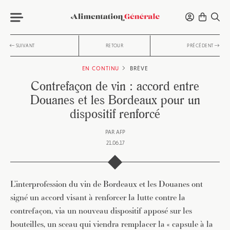
SUIVANT
RETOUR
PRÉCÉDENT
EN CONTINU
BRÈVE
Contrefaçon de vin : accord entre
Douanes et les Bordeaux pour un
dispositif renforcé
PAR
AFP
21.06.17
L’interprofession du vin de Bordeaux et les Douanes ont
signé un accord visant à renforcer la lutte contre la
contrefaçon, via un nouveau dispositif apposé sur les
bouteilles, un sceau qui viendra remplacer la « capsule à la