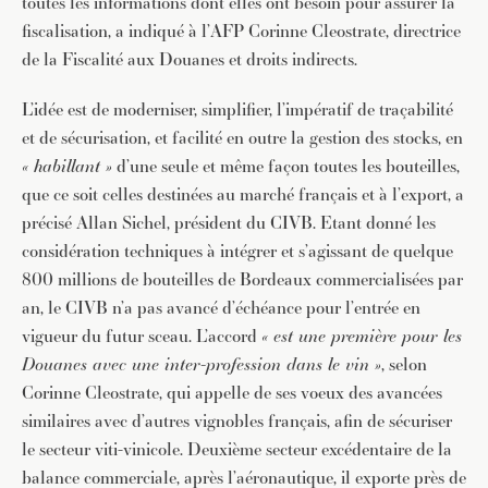
toutes les informations dont elles ont besoin pour assurer la
fiscalisation, a indiqué à l’AFP Corinne Cleostrate, directrice
de la Fiscalité aux Douanes et droits indirects.
L’idée est de moderniser, simplifier, l’impératif de traçabilité
et de sécurisation, et facilité en outre la gestion des stocks, en
« habillant »
d’une seule et même façon toutes les bouteilles,
que ce soit celles destinées au marché français et à l’export, a
précisé Allan Sichel, président du CIVB. Etant donné les
considération techniques à intégrer et s’agissant de quelque
800 millions de bouteilles de Bordeaux commercialisées par
an, le CIVB n’a pas avancé d’échéance pour l’entrée en
vigueur du futur sceau. L’accord
« est une première pour les
Douanes avec une inter-profession dans le vin »
, selon
Corinne Cleostrate, qui appelle de ses voeux des avancées
similaires avec d’autres vignobles français, afin de sécuriser
le secteur viti-vinicole. Deuxième secteur excédentaire de la
balance commerciale, après l’aéronautique, il exporte près de