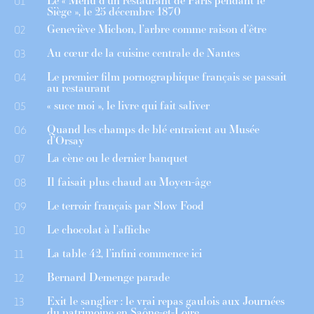
Le « Menu d’un restaurant de Paris pendant le
01
Siège », le 25 décembre 1870
Geneviève Michon, l’arbre comme raison d’être
02
Au cœur de la cuisine centrale de Nantes
03
Le premier film pornographique français se passait
04
au restaurant
« suce moi », le livre qui fait saliver
05
Quand les champs de blé entraient au Musée
06
d’Orsay
La cène ou le dernier banquet
07
Il faisait plus chaud au Moyen-âge
08
Le terroir français par Slow Food
09
Le chocolat à l’affiche
10
La table 42, l’infini commence ici
11
Bernard Demenge parade
12
Exit le sanglier : le vrai repas gaulois aux Journées
13
du patrimoine en Saône-et-Loire