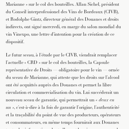
Marianne » sur le col des bouteilles. Allan Sichel, président
du Conseil interprofessionel des Vins de Bordeaux (CIVB),
et Rodolphe Gintz, directeur général des Douanes et droits
indirects, ont signé mercredi, en marge du salon mondial du
vin Vinexpo, une lettre d’intention pour la création de ce
dispositif.
Le futur sceau, à l’étude par le CIVB, viendrait remplacer
l’actuelle « CRD » sur le col des bouteilles, la Capsule
représentative de Droits — obligatoire pour le vin — ornée
du sceau de Marianne, qui atteste que les droits sur l’alcool
ont été acquittés auprès des Douanes et permet la libre
circulation et commercialisation du vin. Lui succéderait un
nouveau sceau de garantie, qui permettrait un
« deux en
un »
, c’est-à-dire à la fois de garantir l’origine, l’authenticité
et la traçabilité du point de vue des producteurs, opérateurs
et consommateurs, en même temps fournirait aux Douanes