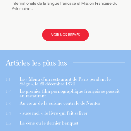
internationale de la langue française et Mission Française du
Patrimoine...
VOIR NOS BRÈVES
Articles les plus lus
Le « Menu d’un restaurant de Paris pendant le
01
Siège », le 25 décembre 1870
Le premier film pornographique français se passait
02
au restaurant
Au cœur de la cuisine centrale de Nantes
03
« suce moi », le livre qui fait saliver
04
La cène ou le dernier banquet
05