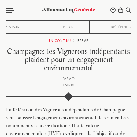
SUIVANT
RETOUR
PRÉCÉDENT
EN CONTINU
BRÈVE
Champagne: les Vignerons indépendants
plaident pour un engagement
environnemental
PAR
AFP
05.07.16
La fédération des Vignerons indépendants de Champagne
veut pousser l’engagement environnemental de ses membres,
notamment via la certification « Haute valeur
environnementale » (HVE), expliquent-ils. L’objectif est de