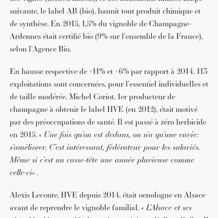
suivante, le label AB (bio), bannit tout produit chimique et
de synthèse. En 2015, 1,5% du vignoble de Champagne-
Ardennes était certifié bio (9% sur l’ensemble de la France),
selon l’Agence Bio.
En hausse respective de +11% et +6% par rapport à 2014. 113
exploitations sont concernées, pour l’essentiel individuelles et
de taille modérée. Michel Coriot, 1er producteur de
champagne à obtenir le label HVE (en 2012), était motivé
par des préoccupations de santé. Il est passé à zéro herbicide
en 2015. «
Une fois qu’on est dedans, on n’a qu’une envie:
s’améliorer. C’est intéressant, fédérateur pour les salariés.
Même si c’est un casse-tête une année pluvieuse comme
celle-ci
« .
Alexis Leconte, HVE depuis 2014, était oenologue en Alsace
avant de reprendre le vignoble familial. «
L’Alsace et ses