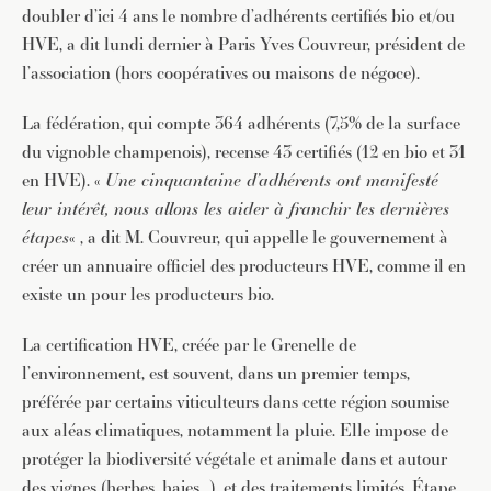
doubler d’ici 4 ans le nombre d’adhérents certifiés bio et/ou
HVE, a dit lundi dernier à Paris Yves Couvreur, président de
l’association (hors coopératives ou maisons de négoce).
La fédération, qui compte 364 adhérents (7,5% de la surface
du vignoble champenois), recense 43 certifiés (12 en bio et 31
en HVE). «
Une cinquantaine d’adhérents ont manifesté
leur intérêt, nous allons les aider à franchir les dernières
étapes
« , a dit M. Couvreur, qui appelle le gouvernement à
créer un annuaire officiel des producteurs HVE, comme il en
existe un pour les producteurs bio.
La certification HVE, créée par le Grenelle de
l’environnement, est souvent, dans un premier temps,
préférée par certains viticulteurs dans cette région soumise
aux aléas climatiques, notamment la pluie. Elle impose de
protéger la biodiversité végétale et animale dans et autour
des vignes (herbes, haies…), et des traitements limités. Étape