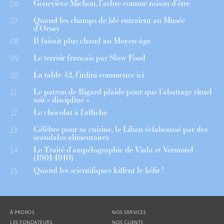
Geneviève Michon, l’arbre comme raison d’être
06
Quand les champs de blé entraient au Musée
07
d’Orsay
Il faisait plus chaud au Moyen-âge
08
Le terroir français par Slow Food
09
La table 42, l’infini commence ici
10
Le patron de Bigard plaide pour que l’abattage rituel
11
soit « discipliné »
Le chocolat à l’affiche
12
Célèbre pour sa cuisine, le Liban éclaboussé par des
13
scandales alimentaires
Le Traité d’ampélographie de Viala et Vermorel
14
(1901-1910)
Quand les scientifiques kiffent le kéfir !
15
À PROPOS
NOS SERVICES
LES FONDATEURS
NOS CLIENTS