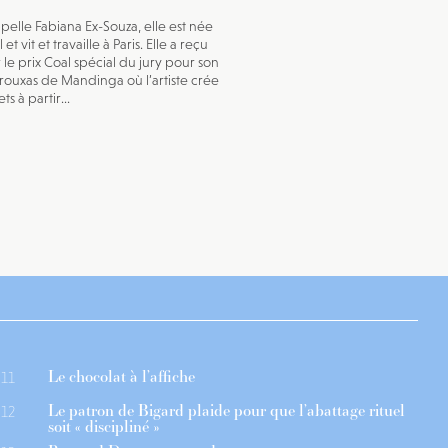
ppelle Fabiana Ex-Souza, elle est née
 et vit et travaille à Paris. Elle a reçu
r le prix Coal spécial du jury pour son
Trouxas de Mandinga où l’artiste crée
ts à partir...
Le chocolat à l’affiche
11
Le patron de Bigard plaide pour que l’abattage rituel
12
soit « discipliné »