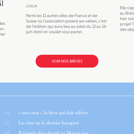
il
12.06.24
Elle s’a
au Brésil
Parmi les 11 autres villes de France et de
hier soi
Suisse où l’association posera ses valises, c’est
des
projet 
de l’édition qui aura lieu au soleil du 12 au 16
on-
des obje
juin dont on voulait vous parler.
vier
VOIR NOS BRÈVES
« suce moi », le livre qui fait saliver
06
La cène ou le dernier banquet
07
Il faisait plus chaud au Moyen-âge
08