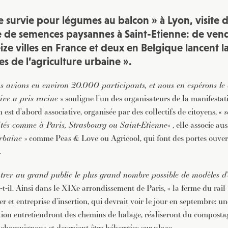
de survie pour légumes au balcon » à Lyon, visite 
 de semences paysannes à Saint-Etienne: de vend
ze villes en France et deux en Belgique lancent l
s de l’agriculture urbaine ».
us avions eu environ 20.000 participants, et nous en espérons le 
tive a pris racine
» souligne l’un des organisateurs de la manifesta
 est d’abord associative, organisée par des collectifs de citoyens, «
s
ités comme à Paris, Strasbourg ou Saint-Etienne
« , elle associe aus
urbaine
» comme Peas & Love ou Agricool, qui font des portes ouvert
.
ntrer au grand public le plus grand nombre possible de modèles d’
-t-il. Ainsi dans le XIXe arrondissement de Paris, « la ferme du rail
r et entreprise d’insertion, qui devrait voir le jour en septembre: u
tion entretiendront des chemins de halage, réaliseront du compostag
champignons et devraient être hébergées sur place.