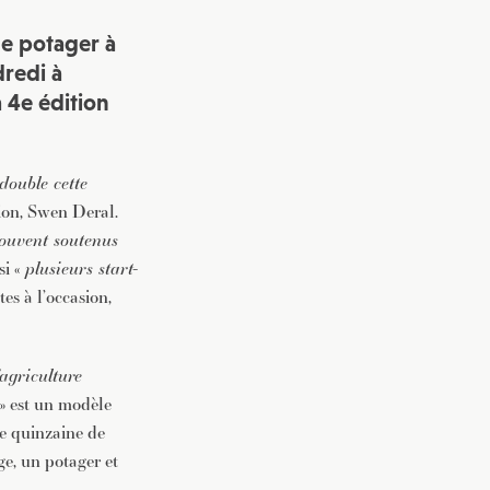
de potager à
redi à
a 4e édition
double cette
tion, Swen Deral.
ouvent soutenus
si «
plusieurs start-
es à l’occasion,
agriculture
 » est un modèle
ne quinzaine de
e, un potager et