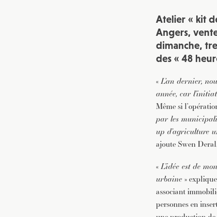
Atelier « kit 
Angers, vente
dimanche, trei
des « 48 heure
«
L’an dernier, no
année, car l’initia
Même si l’opération
par les municipal
up d’agriculture 
ajoute Swen Deral
«
L’idée est de mo
urbaine
» explique
associant immobilie
personnes en inser
une production de 