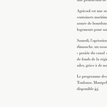
Agricool est une s
containers maritim
armée de bourdons 
logements pour sans
Samedi, l’opération 
dimanche, un rasse
« prairie du canal
de fonds de la régi
ailes, grâce à de 
Le programme des 4
Toulouse, Montpelli
disponible
ici
.