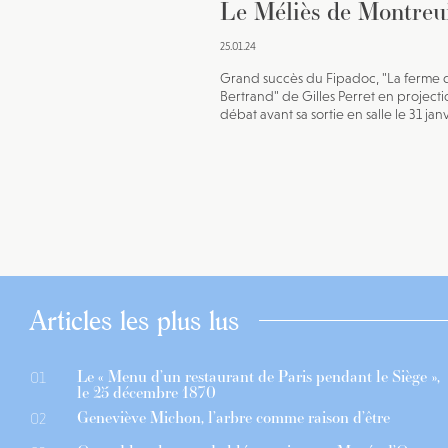
Le Méliès de Montreu
25.01.24
Grand succès du Fipadoc, "La ferme 
Bertrand" de Gilles Perret en projecti
débat avant sa sortie en salle le 31 jan
Articles les plus lus
Le « Menu d’un restaurant de Paris pendant le Siège »,
01
le 25 décembre 1870
Geneviève Michon, l’arbre comme raison d’être
02