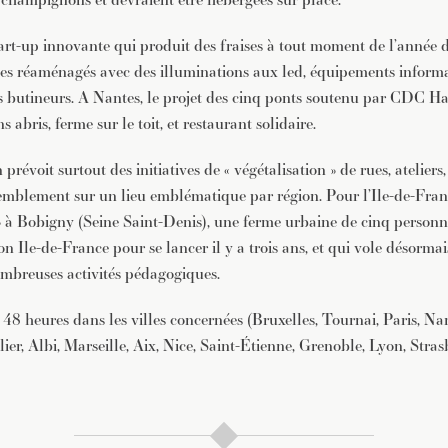
tart-up innovante qui produit des fraises à tout moment de l’année 
es réaménagés avec des illuminations aux led, équipements informa
butineurs. A Nantes, le projet des cinq ponts soutenu par CDC Hab
 abris, ferme sur le toit, et restaurant solidaire.
prévoit surtout des initiatives de « végétalisation » de rues, ateliers, 
mblement sur un lieu emblématique par région. Pour l’Ile-de-France
 » à Bobigny (Seine Saint-Denis), une ferme urbaine de cinq personne
on Ile-de-France pour se lancer il y a trois ans, et qui vole désormai
nombreuses activités pédagogiques.
8 heures dans les villes concernées (Bruxelles, Tournai, Paris, Nan
er, Albi, Marseille, Aix, Nice, Saint-Étienne, Grenoble, Lyon, Stras