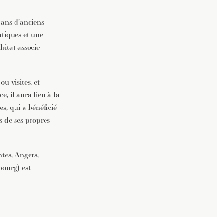
dans d’anciens
tiques et une
itat associe
ou visites, et
, il aura lieu à la
s, qui a bénéficié
s de ses propres
tes, Angers,
bourg) est