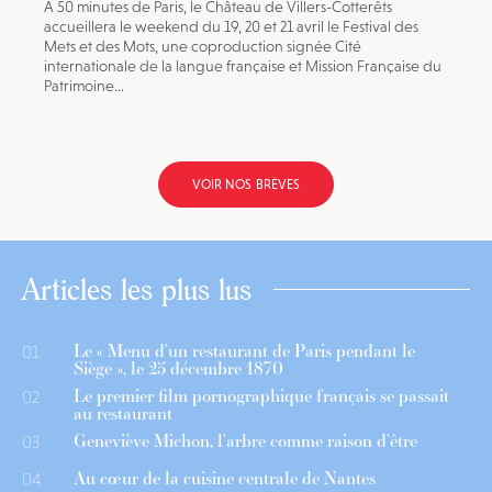
À 50 minutes de Paris, le Château de Villers-Cotterêts
accueillera le weekend du 19, 20 et 21 avril le Festival des
Mets et des Mots, une coproduction signée Cité
internationale de la langue française et Mission Française du
Patrimoine...
VOIR NOS BRÈVES
Articles les plus lus
Le « Menu d’un restaurant de Paris pendant le
01
Siège », le 25 décembre 1870
Le premier film pornographique français se passait
02
au restaurant
Geneviève Michon, l’arbre comme raison d’être
03
Au cœur de la cuisine centrale de Nantes
04