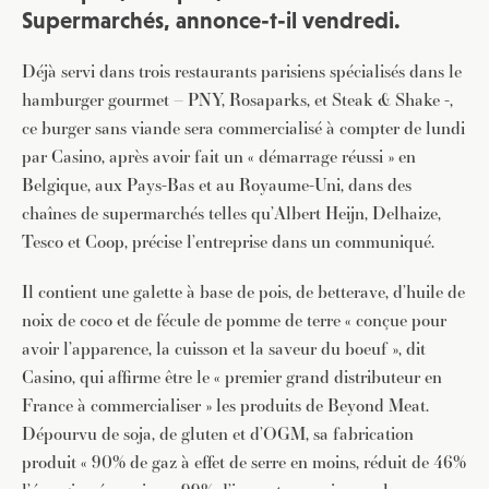
Supermarchés, annonce-t-il vendredi.
Déjà servi dans trois restaurants parisiens spécialisés dans le
hamburger gourmet – PNY, Rosaparks, et Steak & Shake -,
ce burger sans viande sera commercialisé à compter de lundi
par Casino, après avoir fait un « démarrage réussi » en
Belgique, aux Pays-Bas et au Royaume-Uni, dans des
chaînes de supermarchés telles qu’Albert Heijn, Delhaize,
Tesco et Coop, précise l’entreprise dans un communiqué.
Il contient une galette à base de pois, de betterave, d’huile de
noix de coco et de fécule de pomme de terre « conçue pour
avoir l’apparence, la cuisson et la saveur du boeuf », dit
Casino, qui affirme être le « premier grand distributeur en
France à commercialiser » les produits de Beyond Meat.
Dépourvu de soja, de gluten et d’OGM, sa fabrication
produit « 90% de gaz à effet de serre en moins, réduit de 46%