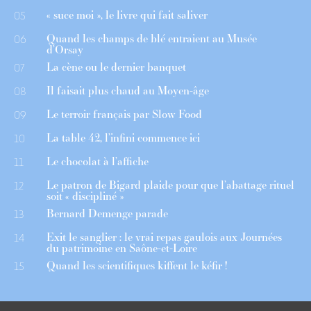
« suce moi », le livre qui fait saliver
05
Quand les champs de blé entraient au Musée
06
d’Orsay
La cène ou le dernier banquet
07
Il faisait plus chaud au Moyen-âge
08
Le terroir français par Slow Food
09
La table 42, l’infini commence ici
10
Le chocolat à l’affiche
11
Le patron de Bigard plaide pour que l’abattage rituel
12
soit « discipliné »
Bernard Demenge parade
13
Exit le sanglier : le vrai repas gaulois aux Journées
14
du patrimoine en Saône-et-Loire
Quand les scientifiques kiffent le kéfir !
15