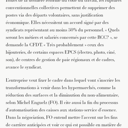
Issues de la dernière réforme du code du travail, les ruptures
conventionnelles collectives permettent de supprimer des
postes via des départs volontaires, sans justification
économique. Elles nécessitent un accord signé par des
syndicats représentant au moins 50% du personnel. « Quels
seront les métiers et salariés concernés par cette RCC? », se
demande la CFDT. « Très probablement » ceux des
bijouteries, de certains espaces EPCS (électro, photo, ciné,
son), de centres de gestion de paie régionaux et de cadres,
avance le syndicat.
L’entreprise veut fixer le cadre dans lequel vont s’inscrire les
transformations à venir dans les hypermarchés, comme la
réduction des surfaces et la diminution du non-alimentaire,
selon Michel Enguelz (FO). Il cite aussi la fin du processus
d’automatisation des caisses aux stations-service d’essence.
Dans la négociation, FO entend mettre l’accent sur les fins
de carrière anticipées et voir ce qui est possible en matière de