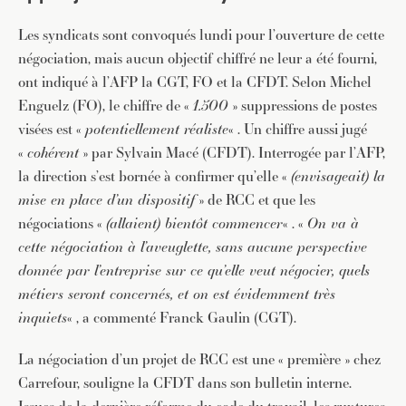
Les syndicats sont convoqués lundi pour l’ouverture de cette
négociation, mais aucun objectif chiffré ne leur a été fourni,
ont indiqué à l’AFP la CGT, FO et la CFDT. Selon Michel
Enguelz (FO), le chiffre de «
1.500
» suppressions de postes
visées est «
potentiellement réaliste
« . Un chiffre aussi jugé
«
cohérent
» par Sylvain Macé (CFDT). Interrogée par l’AFP,
la direction s’est bornée à confirmer qu’elle «
(envisageait) la
mise en place d’un dispositif
» de RCC et que les
négociations «
(allaient) bientôt commencer
« . «
On va à
cette négociation à l’aveuglette, sans aucune perspective
donnée par l’entreprise sur ce qu’elle veut négocier, quels
métiers seront concernés, et on est évidemment très
inquiets
« , a commenté Franck Gaulin (CGT).
La négociation d’un projet de RCC est une « première » chez
Carrefour, souligne la CFDT dans son bulletin interne.