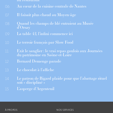
Au cœur de la cuisine centrale de Nantes
06
Il faisait plus chaud au Moyen-âge
07
Quand les champs de blé entraient au Musée
08
d’Orsay
La table 42, l’infini commence ici
09
Le terroir français par Slow Food
10
Exit le sanglier : le vrai repas gaulois aux Journées
11
du patrimoine en Saône-et-Loire
Bernard Demenge parade
12
Le chocolat à l’affiche
13
Le patron de Bigard plaide pour que l’abattage rituel
14
soit « discipliné »
L’asperge d’Argenteuil
15
À PROPOS
NOS SERVICES