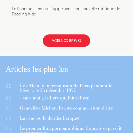
Le Fooding a encore frappé avec une nouvelle rubrique : le
Fooding Kids.
VOIR NOS BRÈVES
Articles les plus lus
Le « Menu d’un restaurant de Paris pendant le
01
Siège », le 25 décembre 1870
« suce moi », le livre qui fait saliver
02
Geneviève Michon, l’arbre comme raison d’être
03
La cène ou le dernier banquet
04
Le premier film pornographique français se passait
05
au restaurant