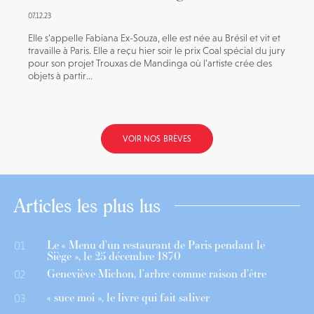
07.12.23
Elle s’appelle Fabiana Ex-Souza, elle est née au Brésil et vit et
travaille à Paris. Elle a reçu hier soir le prix Coal spécial du jury
pour son projet Trouxas de Mandinga où l’artiste crée des
objets à partir...
VOIR NOS BRÈVES
Articles les plus lus
Le « Menu d’un restaurant de Paris pendant le
01
Siège », le 25 décembre 1870
Geneviève Michon, l’arbre comme raison d’être
02
« suce moi », le livre qui fait saliver
03