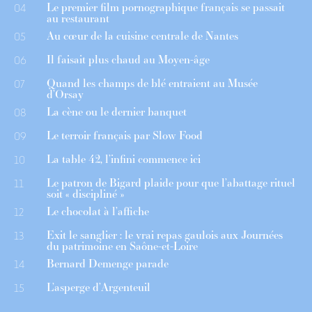
Le premier film pornographique français se passait
04
au restaurant
Au cœur de la cuisine centrale de Nantes
05
Il faisait plus chaud au Moyen-âge
06
Quand les champs de blé entraient au Musée
07
d’Orsay
La cène ou le dernier banquet
08
Le terroir français par Slow Food
09
La table 42, l’infini commence ici
10
Le patron de Bigard plaide pour que l’abattage rituel
11
soit « discipliné »
Le chocolat à l’affiche
12
Exit le sanglier : le vrai repas gaulois aux Journées
13
du patrimoine en Saône-et-Loire
Bernard Demenge parade
14
L’asperge d’Argenteuil
15