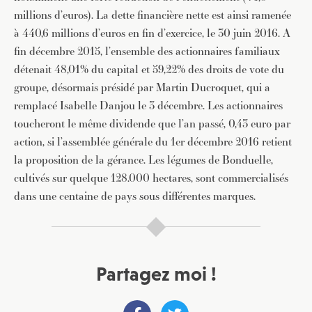
millions d’euros). La dette financière nette est ainsi ramenée
à 440,6 millions d’euros en fin d’exercice, le 30 juin 2016. A
fin décembre 2015, l’ensemble des actionnaires familiaux
détenait 48,01% du capital et 59,22% des droits de vote du
groupe, désormais présidé par Martin Ducroquet, qui a
remplacé Isabelle Danjou le 3 décembre. Les actionnaires
toucheront le même dividende que l’an passé, 0,43 euro par
action, si l’assemblée générale du 1er décembre 2016 retient
la proposition de la gérance. Les légumes de Bonduelle,
cultivés sur quelque 128.000 hectares, sont commercialisés
dans une centaine de pays sous différentes marques.
Partagez moi !