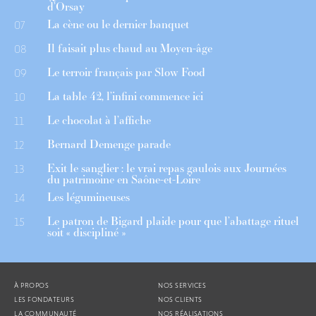
d’Orsay
La cène ou le dernier banquet
07
Il faisait plus chaud au Moyen-âge
08
Le terroir français par Slow Food
09
La table 42, l’infini commence ici
10
Le chocolat à l’affiche
11
Bernard Demenge parade
12
Exit le sanglier : le vrai repas gaulois aux Journées
13
du patrimoine en Saône-et-Loire
Les légumineuses
14
Le patron de Bigard plaide pour que l’abattage rituel
15
soit « discipliné »
À PROPOS
NOS SERVICES
LES FONDATEURS
NOS CLIENTS
LA COMMUNAUTÉ
NOS RÉALISATIONS