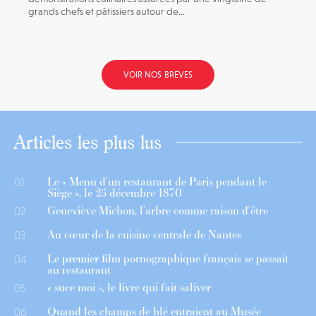
grands chefs et pâtissiers autour de...
VOIR NOS BRÈVES
Articles les plus lus
Le « Menu d’un restaurant de Paris pendant le
01
Siège », le 25 décembre 1870
Geneviève Michon, l’arbre comme raison d’être
02
Au cœur de la cuisine centrale de Nantes
03
Le premier film pornographique français se passait
04
au restaurant
« suce moi », le livre qui fait saliver
05
Quand les champs de blé entraient au Musée
06