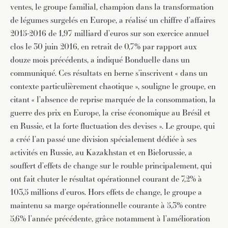
ventes, le groupe familial, champion dans la transformation
de légumes surgelés en Europe, a réalisé un chiffre d’affaires
2015-2016 de 1,97 milliard d’euros sur son exercice annuel
clos le 30 juin 2016, en retrait de 0,7% par rapport aux
douze mois précédents, a indiqué Bonduelle dans un
communiqué. Ces résultats en berne s’inscrivent « dans un
contexte particulièrement chaotique », souligne le groupe, en
citant « l’absence de reprise marquée de la consommation, la
guerre des prix en Europe, la crise économique au Brésil et
en Russie, et la forte fluctuation des devises ». Le groupe, qui
a créé l’an passé une division spécialement dédiée à ses
activités en Russie, au Kazakhstan et en Bielorussie, a
souffert d’effets de change sur le rouble principalement, qui
ont fait chuter le résultat opérationnel courant de 7,2% à
103,5 millions d’euros. Hors effets de change, le groupe a
maintenu sa marge opérationnelle courante à 5,3% contre
5,6% l’année précédente, grâce notamment à l’amélioration