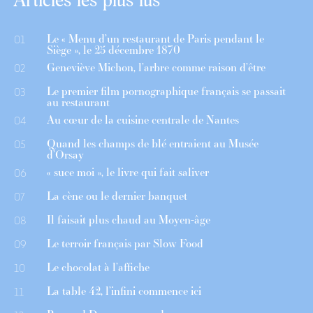
Le « Menu d’un restaurant de Paris pendant le
01
Siège », le 25 décembre 1870
Geneviève Michon, l’arbre comme raison d’être
02
Le premier film pornographique français se passait
03
au restaurant
Au cœur de la cuisine centrale de Nantes
04
Quand les champs de blé entraient au Musée
05
d’Orsay
« suce moi », le livre qui fait saliver
06
La cène ou le dernier banquet
07
Il faisait plus chaud au Moyen-âge
08
Le terroir français par Slow Food
09
Le chocolat à l’affiche
10
La table 42, l’infini commence ici
11