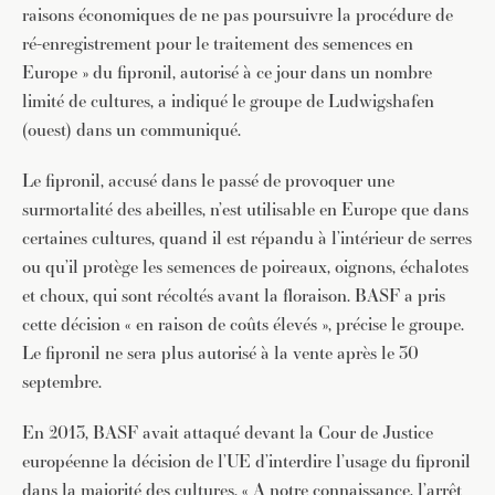
raisons économiques de ne pas poursuivre la procédure de
ré-enregistrement pour le traitement des semences en
Europe » du fipronil, autorisé à ce jour dans un nombre
limité de cultures, a indiqué le groupe de Ludwigshafen
(ouest) dans un communiqué.
Le fipronil, accusé dans le passé de provoquer une
surmortalité des abeilles, n’est utilisable en Europe que dans
certaines cultures, quand il est répandu à l’intérieur de serres
ou qu’il protège les semences de poireaux, oignons, échalotes
et choux, qui sont récoltés avant la floraison. BASF a pris
cette décision « en raison de coûts élevés », précise le groupe.
Le fipronil ne sera plus autorisé à la vente après le 30
septembre.
En 2013, BASF avait attaqué devant la Cour de Justice
européenne la décision de l’UE d’interdire l’usage du fipronil
dans la majorité des cultures. « A notre connaissance, l’arrêt