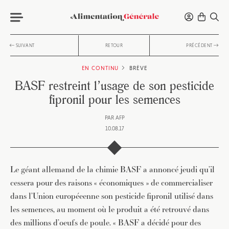
SUIVANT
RETOUR
PRÉCÉDENT
EN CONTINU
BRÈVE
BASF restreint l’usage de son pesticide
fipronil pour les semences
PAR
AFP
10.08.17
Le géant allemand de la chimie BASF a annoncé jeudi qu’il
cessera pour des raisons « économiques » de commercialiser
dans l’Union européeenne son pesticide fipronil utilisé dans
les semences, au moment où le produit a été retrouvé dans
des millions d’oeufs de poule. « BASF a décidé pour des