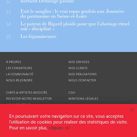
Bernard Demenge parade
12
Exit le sanglier : le vrai repas gaulois aux Journées
13
du patrimoine en Saône-et-Loire
Le patron de Bigard plaide pour que l’abattage rituel
14
soit « discipliné »
Les légumineuses
15
À PROPOS
NOS SERVICES
LES FONDATEURS
NOS CLIENTS
LA COMMUNAUTÉ
NOS RÉALISATIONS
NOUS REJOINDRE
NOUS CONTACTER
CHEFS & ARTISTES ASSOCIÉS
CGU
RECEVOIR NOTRE NEWSLETTER
MENTIONS LÉGALES
NOUS SOUTENIR
AGENDA
En poursuivant votre navigation sur ce site, vous acceptez
l’utilisation de cookies pour réaliser des statistiques de visite.
Pour en savoir plus,
cliquez- ici
ALIMENTATION GÉNÉRALE © 2026
TOUS DROITS RÉSERVÉS