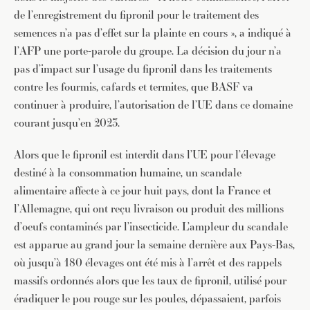
de l’enregistrement du fipronil pour le traitement des
semences n’a pas d’effet sur la plainte en cours », a indiqué à
l’AFP une porte-parole du groupe. La décision du jour n’a
pas d’impact sur l’usage du fipronil dans les traitements
contre les fourmis, cafards et termites, que BASF va
continuer à produire, l’autorisation de l’UE dans ce domaine
courant jusqu’en 2023.
Alors que le fipronil est interdit dans l’UE pour l’élevage
destiné à la consommation humaine, un scandale
alimentaire affecte à ce jour huit pays, dont la France et
l’Allemagne, qui ont reçu livraison ou produit des millions
d’oeufs contaminés par l’insecticide. L’ampleur du scandale
est apparue au grand jour la semaine dernière aux Pays-Bas,
où jusqu’à 180 élevages ont été mis à l’arrêt et des rappels
massifs ordonnés alors que les taux de fipronil, utilisé pour
éradiquer le pou rouge sur les poules, dépassaient, parfois