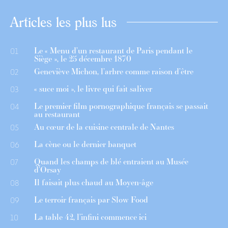
Articles les plus lus
Le « Menu d’un restaurant de Paris pendant le
01
Siège », le 25 décembre 1870
Geneviève Michon, l’arbre comme raison d’être
02
« suce moi », le livre qui fait saliver
03
Le premier film pornographique français se passait
04
au restaurant
Au cœur de la cuisine centrale de Nantes
05
La cène ou le dernier banquet
06
Quand les champs de blé entraient au Musée
07
d’Orsay
Il faisait plus chaud au Moyen-âge
08
Le terroir français par Slow Food
09
La table 42, l’infini commence ici
10