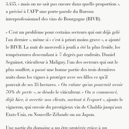
5.453, « mais on ne sait pas encore dans quelle proportion »,
a précisé à l’AFP une porte-parole du Bureau
interprofessionnel des vins de Bourgogne (BIVB).
« C’est un problème pour certains secteurs qui ont déjà gelé
l’an dernier », même si « c’est à priori moins grave », a ajouté
le BIVB. La nuit de mercredi à jeudi a été la plus froide, les
températures descendant à -7 degrés par endroits. Daniel
Seguinot, viticulteur à Maligny, l’un des secteurs qui ont le
plus souffert, a passé une bonne partie des trois dernières
nuits dans les vignes à protéger avec ses filles ce qu’il
pouvait de ses 25 hectares.
« On estime qu’on pourrait avoir
70% de perte »
, se désole le viticulteur.
« On a commencé,
déjà hier, à avertir nos clients, surtout à l’export »
, ajoute le
vigneron, qui envoie du prestigieux vin de Chablis jusqu’aux
Etats-Unis, en Nouvelle-Zélande ou au Japon.
Une partie du domaine a pu être protégée grâce à un