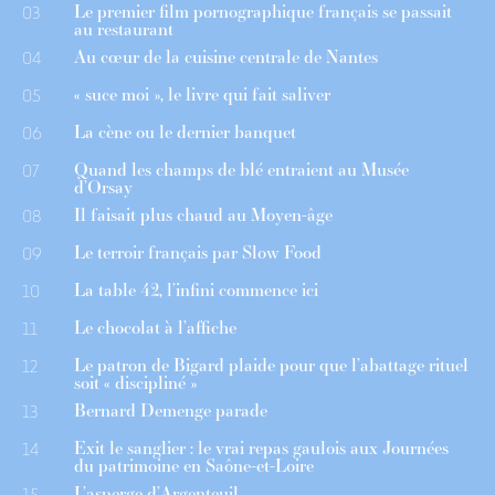
Le premier film pornographique français se passait
03
au restaurant
Au cœur de la cuisine centrale de Nantes
04
« suce moi », le livre qui fait saliver
05
La cène ou le dernier banquet
06
Quand les champs de blé entraient au Musée
07
d’Orsay
Il faisait plus chaud au Moyen-âge
08
Le terroir français par Slow Food
09
La table 42, l’infini commence ici
10
Le chocolat à l’affiche
11
Le patron de Bigard plaide pour que l’abattage rituel
12
soit « discipliné »
Bernard Demenge parade
13
Exit le sanglier : le vrai repas gaulois aux Journées
14
du patrimoine en Saône-et-Loire
L’asperge d’Argenteuil
15