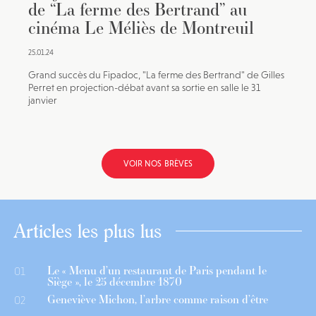
de “La ferme des Bertrand” au
cinéma Le Méliès de Montreuil
25.01.24
Grand succès du Fipadoc, "La ferme des Bertrand" de Gilles
Perret en projection-débat avant sa sortie en salle le 31
janvier
VOIR NOS BRÈVES
Articles les plus lus
Le « Menu d’un restaurant de Paris pendant le
01
Siège », le 25 décembre 1870
Geneviève Michon, l’arbre comme raison d’être
02