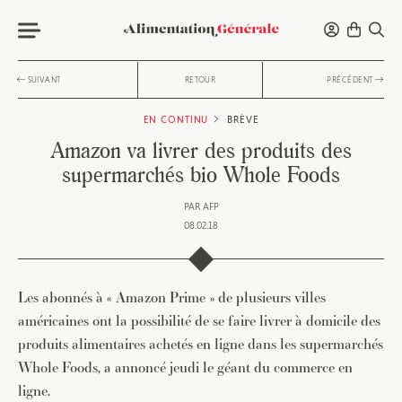
SUIVANT
RETOUR
PRÉCÉDENT
EN CONTINU
BRÈVE
Amazon va livrer des produits des
supermarchés bio Whole Foods
PAR
AFP
08.02.18
Les abonnés à « Amazon Prime » de plusieurs villes
américaines ont la possibilité de se faire livrer à domicile des
produits alimentaires achetés en ligne dans les supermarchés
Whole Foods, a annoncé jeudi le géant du commerce en
ligne.