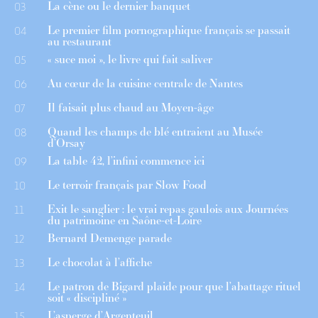
La cène ou le dernier banquet
03
Le premier film pornographique français se passait
04
au restaurant
« suce moi », le livre qui fait saliver
05
Au cœur de la cuisine centrale de Nantes
06
Il faisait plus chaud au Moyen-âge
07
Quand les champs de blé entraient au Musée
08
d’Orsay
La table 42, l’infini commence ici
09
Le terroir français par Slow Food
10
Exit le sanglier : le vrai repas gaulois aux Journées
11
du patrimoine en Saône-et-Loire
Bernard Demenge parade
12
Le chocolat à l’affiche
13
Le patron de Bigard plaide pour que l’abattage rituel
14
soit « discipliné »
L’asperge d’Argenteuil
15