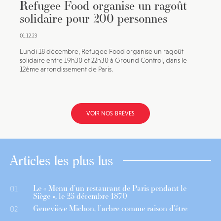
Refugee Food organise un ragoût
solidaire pour 200 personnes
01.12.23
Lundi 18 décembre, Refugee Food organise un ragoût
solidaire entre 19h30 et 22h30 à Ground Control, dans le
12ème arrondissement de Paris.
VOIR NOS BRÈVES
Articles les plus lus
Le « Menu d’un restaurant de Paris pendant le
01
Siège », le 25 décembre 1870
Geneviève Michon, l’arbre comme raison d’être
02