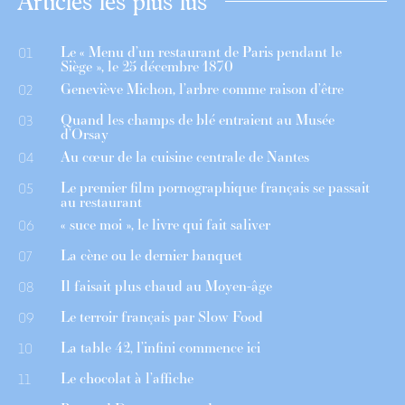
Articles les plus lus
Le « Menu d’un restaurant de Paris pendant le
01
Siège », le 25 décembre 1870
Geneviève Michon, l’arbre comme raison d’être
02
Quand les champs de blé entraient au Musée
03
d’Orsay
Au cœur de la cuisine centrale de Nantes
04
Le premier film pornographique français se passait
05
au restaurant
« suce moi », le livre qui fait saliver
06
La cène ou le dernier banquet
07
Il faisait plus chaud au Moyen-âge
08
Le terroir français par Slow Food
09
La table 42, l’infini commence ici
10
Le chocolat à l’affiche
11