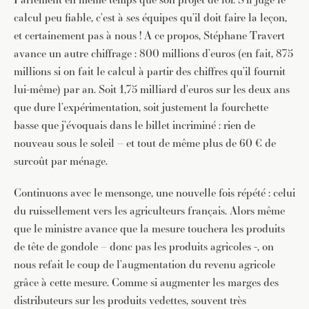
calcul peu fiable, c’est à ses équipes qu’il doit faire la leçon,
et certainement pas à nous ! A ce propos, Stéphane Travert
avance un autre chiffrage : 800 millions d’euros (en fait, 875
millions si on fait le calcul à partir des chiffres qu’il fournit
lui-même) par an. Soit 1,75 milliard d’euros sur les deux ans
que dure l’expérimentation, soit justement la fourchette
basse que j’évoquais dans le billet incriminé : rien de
nouveau sous le soleil – et tout de même plus de 60 € de
surcoût par ménage.
Continuons avec le mensonge, une nouvelle fois répété : celui
du ruissellement vers les agriculteurs français. Alors même
que le ministre avance que la mesure touchera les produits
de tête de gondole – donc pas les produits agricoles -, on
nous refait le coup de l’augmentation du revenu agricole
grâce à cette mesure. Comme si augmenter les marges des
distributeurs sur les produits vedettes, souvent très