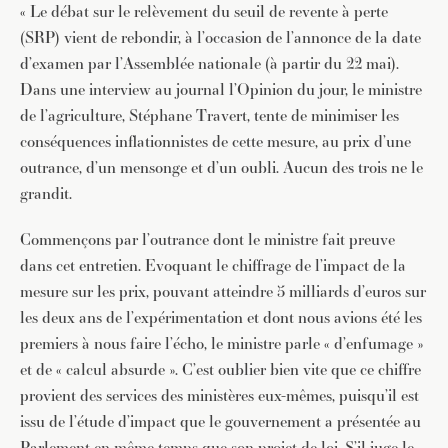
« Le débat sur le relèvement du seuil de revente à perte
(SRP) vient de rebondir, à l’occasion de l’annonce de la date
d’examen par l’Assemblée nationale (à partir du 22 mai).
Dans une interview au journal l’Opinion du jour, le ministre
de l’agriculture, Stéphane Travert, tente de minimiser les
conséquences inflationnistes de cette mesure, au prix d’une
outrance, d’un mensonge et d’un oubli. Aucun des trois ne le
grandit.
Commençons par l’outrance dont le ministre fait preuve
dans cet entretien. Evoquant le chiffrage de l’impact de la
mesure sur les prix, pouvant atteindre 5 milliards d’euros sur
les deux ans de l’expérimentation et dont nous avions été les
premiers à nous faire l’écho, le ministre parle « d’enfumage »
et de « calcul absurde ». C’est oublier bien vite que ce chiffre
provient des services des ministères eux-mêmes, puisqu’il est
issu de l’étude d’impact que le gouvernement a présentée au
Parlement en même temps que son projet de loi. S’il juge le