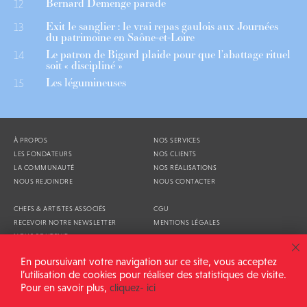
Bernard Demenge parade
12
Exit le sanglier : le vrai repas gaulois aux Journées
13
du patrimoine en Saône-et-Loire
Le patron de Bigard plaide pour que l’abattage rituel
14
soit « discipliné »
Les légumineuses
15
À PROPOS
NOS SERVICES
LES FONDATEURS
NOS CLIENTS
LA COMMUNAUTÉ
NOS RÉALISATIONS
NOUS REJOINDRE
NOUS CONTACTER
CHEFS & ARTISTES ASSOCIÉS
CGU
RECEVOIR NOTRE NEWSLETTER
MENTIONS LÉGALES
NOUS SOUTENIR
AGENDA
En poursuivant votre navigation sur ce site, vous acceptez
l’utilisation de cookies pour réaliser des statistiques de visite.
Pour en savoir plus,
cliquez- ici
ALIMENTATION GÉNÉRALE © 2026
TOUS DROITS RÉSERVÉS