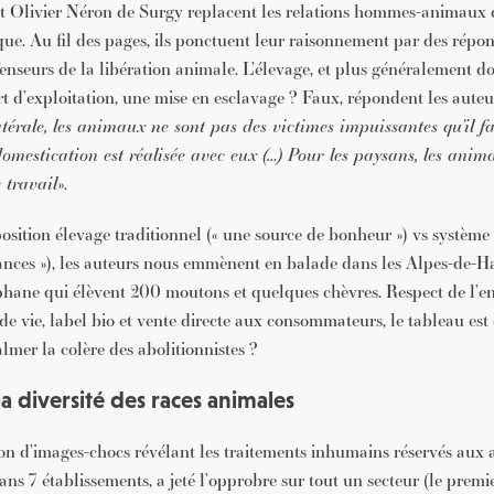
et Olivier Néron de Surgy replacent les relations hommes-animaux
que. Au fil des pages, ils ponctuent leur raisonnement par des répon
fenseurs de la libération animale. L’élevage, et plus généralement d
t d’exploitation, une mise en esclavage ? Faux, répondent les auteur
térale, les animaux ne sont pas des victimes impuissantes qu’il fa
omestication est réalisée avec eux (…) Pour les paysans, les anim
 travail
».
position élevage traditionnel (« une source de bonheur ») vs système 
ances »), les auteurs nous emmènent en balade dans les Alpes-de-H
phane qui élèvent 200 moutons et quelques chèvres. Respect de l’
de vie, label bio et vente directe aux consommateurs, le tableau est
calmer la colère des abolitionnistes ?
a diversité des races animales
ion d’images-chocs révélant les traitements inhumains réservés aux
ans 7 établissements, a jeté l’opprobre sur tout un secteur (le premi