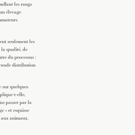
onflant les rangs
 un élevage
ommateurs
ent seulement les
la qualité, de
ntre du processus :
grande distribution
ge sur quelques
xplique-t-elle,
ns passer par la
e » et esquisse
n aux animaux.