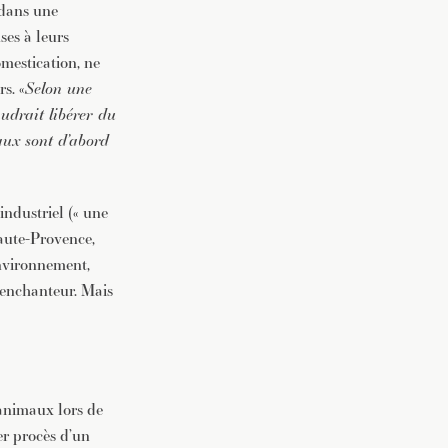
 dans une
ses à leurs
omestication, ne
s. «
Selon une
udrait libérer du
aux sont d’abord
industriel (« une
aute-Provence,
environnement,
 enchanteur. Mais
 animaux lors de
er procès d’un