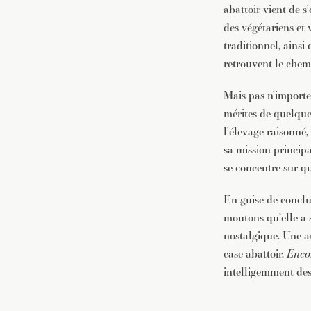
abattoir vient de s
des végétariens et 
traditionnel, ains
retrouvent le chem
Mais pas n’importe
mérites de quelques
l’élevage raisonné,
sa mission principa
se concentre sur q
En guise de conclu
moutons qu’elle a s
nostalgique. Une a
case abattoir.
Enco
intelligemment des