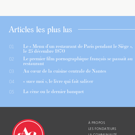
Articles les plus lus
Le « Menu d’un restaurant de Paris pendant le Siège »,
01
le 25 décembre 1870
Le premier film pornographique français se passait au
02
restaurant
Au cœur de la cuisine centrale de Nantes
03
« suce moi », le livre qui fait saliver
04
La cène ou le dernier banquet
05
À PROPOS
LES FONDATEURS
LA COMMUNAUTÉ