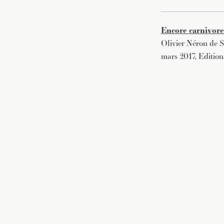
E
ncore carnivor
Olivier Néron de S
mars 2017, Editio