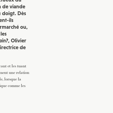
n de viande
vec une
u doigt. Dès
nt-ils
permarché ou,
 les
ain?
, Olivier
irectrice de
ant et les tuant
ement une relation
e, lorsque la
mique comme les