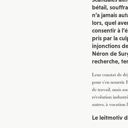
bétail, souff
n’a jamais au
lors, quel ave
consentir à l
pris par la cu
injonctions d
Néron de Surgy
recherche, te
Leur constat de dép
pour s’en nourrir.
de travail, mais au
révolution industr
autres, à vocation
Le leitmotiv 