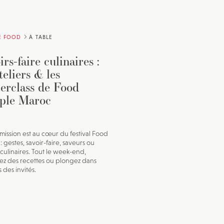
E FOOD
À TABLE
irs-faire culinaires :
teliers & les
erclass de Food
ple Maroc
smission est au cœur du festival Food
 gestes, savoir-faire, saveurs ou
 culinaires. Tout le week-end,
z des recettes ou plongez dans
s des invités.