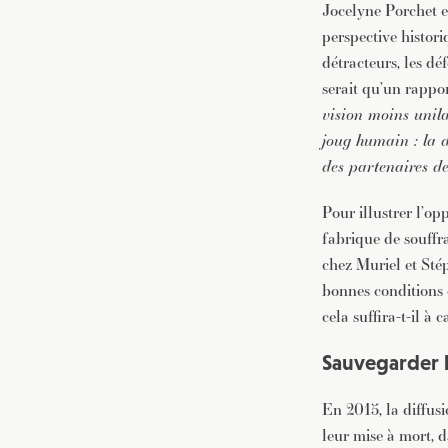
Jocelyne Porchet 
perspective histori
détracteurs, les dé
serait qu’un rappor
vision moins unila
joug humain : la d
des partenaires de
Pour illustrer l’op
fabrique de souffr
chez Muriel et Sté
bonnes conditions 
cela suffira-t-il à 
Sauvegarder l
En 2015, la diffus
leur mise à mort, d