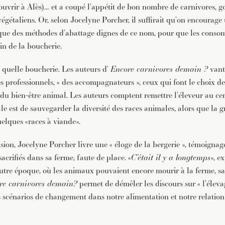
’ouvrir à Alès)… et a coupé l’appétit de bon nombre de carnivores, g
végétaliens. Or, selon Jocelyne Porcher, il suffirait qu’on encourage
i que des méthodes d’abattage dignes de ce nom, pour que les cons
in de la boucherie.
 quelle boucherie. Les auteurs d’
Encore carnivores demain ?
vant
 professionnels, « des accompagnateurs », ceux qui font le choix de 
 du bien-être animal. Les auteurs comptent remettre l’éleveur au ce
le est de sauvegarder la diversité des races animales, alors que la 
uelques «races à viande».
sion, Jocelyne Porcher livre une « éloge de la bergerie », témoigna
acrifiés dans sa ferme, faute de place. «
C’était il y a longtemps
», e
utre époque, où les animaux pouvaient encore mourir à la ferme, sa
re carnivores demain?
permet de démêler les discours sur « l’élevag
 scénarios de changement dans notre alimentation et notre relatio