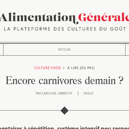
RETOUR
CULTURE FOOD
À LIRE (OU PAS)
Encore carnivores demain ?
PAR
CAROLINE LIBBRECHT
29.03.17
mentaires à répétition, système intensif peu resp