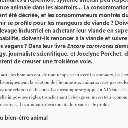
JE M'INSCRIS À LA NEWSLETTER
rance animale dans les abattoirs… La consommatio
Pour recevoir toutes les deux semaines notre lettre d’info a
tant été décriée, et les consommateurs montrés d
sélection d’articles …
nir se profile pour les mangeurs de viande ? Doive
’élevage industriel en achetant leur viande en su
lpabilité, doivent-ils renoncer à la viande et suivre
es vegans ? Dans leur livre
Encore carnivores dem
, journaliste scientifique, et Jocelyne Porchet, d
ntent de creuser une troisième voie.
art : les hommes ont, de tout temps, vécu avec les animaux, les élev
 Historiquement, la relation de l’homme aux animaux n’est pas seul
ssi une relation d’affection. La mécanique se grippe au XIXème siècl
ielle impose ses règles, transformant l’élevage en un secteur écono
 lucrative… Les animaux deviennent alors source de profits.
du bien-être animal