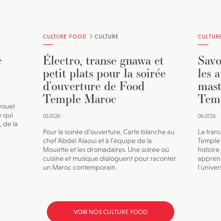
CULTURE FOOD
CULTURE
CULTUR
c
Électro, transe gnawa et
Savo
petit plats pour la soirée
les a
d’ouverture de Food
mast
Temple Maroc
Tem
isuel
e qui
05.07.26
06.07.26
, de la
Pour la soirée d’ouverture, Carte blanche au
La tran
chef Abdel Alaoui et à l’équipe de la
Temple :
Mouette et les dromadaires. Une soirée où
histoire
cuisine et musique dialoguent pour raconter
apprene
un Maroc contemporain.
l'univer
VOIR NOS CULTURE FOOD