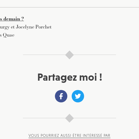
es demain ?
urgy et Jocelyne Porchet
ns Quae
Partagez moi !
VOUS POURRIEZ AUSSI ÊTRE INTÉRESSÉ PAR