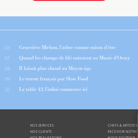
Geneviève Michon, l’arbre comme raison d’être
06
Quand les champs de blé entraient au Musée d’Orsay
07
Il faisait plus chaud au Moyen-âge
08
Le terroir français par Slow Food
09
La table 42, l’infini commence ici
10
NOS SERVICES
CHEFS & ARTISTES
NOS CLIENTS
RECEVOIR NOTRE
NOS RÉALISATIONS
NOUS SOUTENIR