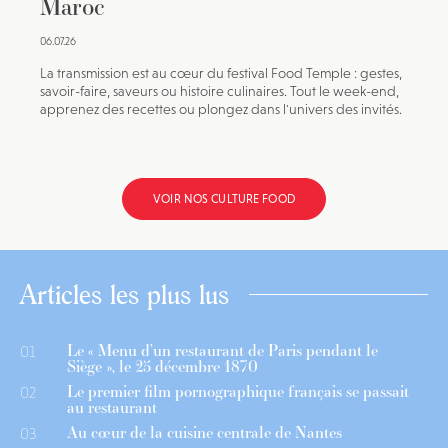
Maroc
06.07.26
La transmission est au cœur du festival Food Temple : gestes,
savoir-faire, saveurs ou histoire culinaires. Tout le week-end,
apprenez des recettes ou plongez dans l'univers des invités.
VOIR NOS CULTURE FOOD
Articles les plus lus
Le « Menu d’un restaurant de Paris pendant le
01
Siège », le 25 décembre 1870
Le premier film pornographique français se passait
02
au restaurant
Au cœur de la cuisine centrale de Nantes
03