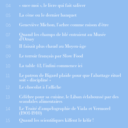
« suce moi », le livre qui fait saliver
04
La cène ou le dernier banquet
05
Geneviève Michon, l’arbre comme raison d’être
06
Quand les champs de blé entraient au Musée
07
d’Orsay
Il faisait plus chaud au Moyen-âge
08
Le terroir français par Slow Food
09
La table 42, l’infini commence ici
10
Le patron de Bigard plaide pour que l’abattage rituel
11
soit « discipliné »
Le chocolat à l’affiche
12
Célèbre pour sa cuisine, le Liban éclaboussé par des
13
scandales alimentaires
Le Traité d’ampélographie de Viala et Vermorel
14
(1901-1910)
Quand les scientifiques kiffent le kéfir !
15