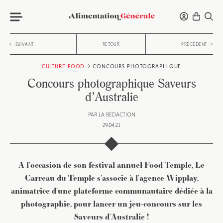
SUIVANT
RETOUR
PRÉCÉDENT
CULTURE FOOD
CONCOURS PHOTOGRAPHIQUE
Concours photographique Saveurs
d’Australie
PAR
LA RÉDACTION
29.04.21
A l’occasion de son festival annuel Food Temple, Le
Carreau du Temple s’associe à l’agence Wipplay,
animatrice d’une plateforme communautaire dédiée à la
photographie, pour lancer un jeu-concours sur les
Saveurs d’Australie !