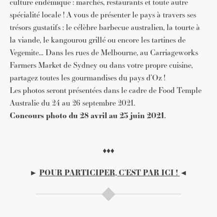
culture endémique : marchés, restaurants et toute autre
spécialité locale ! A vous de présenter le pays à travers ses
trésors gustatifs : le célèbre barbecue australien, la tourte à
la viande, le kangourou grillé ou encore les tartines de
Vegemite… Dans les rues de Melbourne, au Carriageworks
Farmers Market de Sydney ou dans votre propre cuisine,
partagez toutes les gourmandises du pays d’Oz !
Les photos seront présentées dans le cadre de Food Temple
Australie du 24 au 26 septembre 2021.
Concours photo du 28 avril au 23 juin 2021.
♦♦♦
►
POUR PARTICIPER, C’EST PAR ICI
!
◄