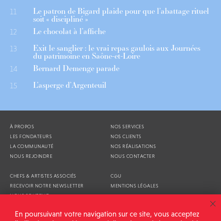
Le patron de Bigard plaide pour que l’abattage rituel
11
soit « discipliné »
Le chocolat à l’affiche
12
Exit le sanglier : le vrai repas gaulois aux Journées
13
du patrimoine en Saône-et-Loire
Bernard Demenge parade
14
L’asperge d’Argenteuil
15
À PROPOS
NOS SERVICES
LES FONDATEURS
NOS CLIENTS
LA COMMUNAUTÉ
NOS RÉALISATIONS
NOUS REJOINDRE
NOUS CONTACTER
CHEFS & ARTISTES ASSOCIÉS
CGU
RECEVOIR NOTRE NEWSLETTER
MENTIONS LÉGALES
NOUS SOUTENIR
AGENDA
En poursuivant votre navigation sur ce site, vous acceptez