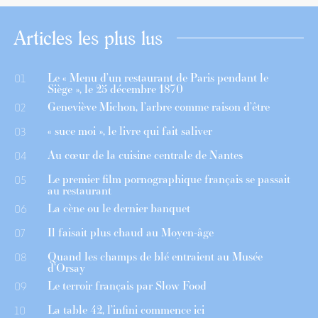
Articles les plus lus
Le « Menu d’un restaurant de Paris pendant le
01
Siège », le 25 décembre 1870
Geneviève Michon, l’arbre comme raison d’être
02
« suce moi », le livre qui fait saliver
03
Au cœur de la cuisine centrale de Nantes
04
Le premier film pornographique français se passait
05
au restaurant
La cène ou le dernier banquet
06
Il faisait plus chaud au Moyen-âge
07
Quand les champs de blé entraient au Musée
08
d’Orsay
Le terroir français par Slow Food
09
La table 42, l’infini commence ici
10