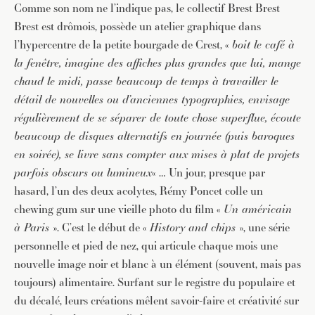
Comme son nom ne l’indique pas, le collectif Brest Brest
Brest est drômois, possède un atelier graphique dans
l’hypercentre de la petite bourgade de Crest, «
boit le café à
la fenêtre, imagine des affiches plus grandes que lui, mange
chaud le midi, passe beaucoup de temps à travailler le
détail de nouvelles ou d’anciennes typographies, envisage
régulièrement de se séparer de toute chose superflue, écoute
beaucoup de disques alternatifs en journée (puis baroques
en soirée), se livre sans compter aux mises à plat de projets
parfois obscurs ou lumineux
« … Un jour, presque par
hasard, l’un des deux acolytes, Rémy Poncet colle un
chewing gum sur une vieille photo du film «
Un américain
à Paris
». C’est le début de «
History and chips
», une série
personnelle et pied de nez, qui articule chaque mois une
nouvelle image noir et blanc à un élément (souvent, mais pas
toujours) alimentaire. Surfant sur le registre du populaire et
du décalé, leurs créations mêlent savoir-faire et créativité sur