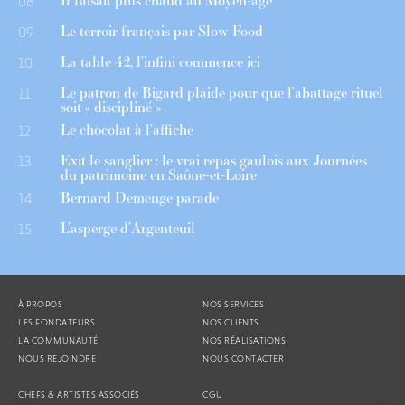
Il faisait plus chaud au Moyen-âge
08
Le terroir français par Slow Food
09
La table 42, l’infini commence ici
10
Le patron de Bigard plaide pour que l’abattage rituel
11
soit « discipliné »
Le chocolat à l’affiche
12
Exit le sanglier : le vrai repas gaulois aux Journées
13
du patrimoine en Saône-et-Loire
Bernard Demenge parade
14
L’asperge d’Argenteuil
15
À PROPOS
NOS SERVICES
LES FONDATEURS
NOS CLIENTS
LA COMMUNAUTÉ
NOS RÉALISATIONS
NOUS REJOINDRE
NOUS CONTACTER
CHEFS & ARTISTES ASSOCIÉS
CGU