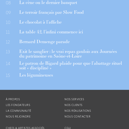
La cène ou le dernier banquet
08
Le terroir français par Slow Food
09
Le chocolat à l’affiche
10
La table 42, l’infini commence ici
11
Bernard Demenge parade
12
Exit le sanglier : le vrai repas gaulois aux Journées
13
du patrimoine en Saône-et-Loire
Le patron de Bigard plaide pour que l’abattage rituel
14
soit « discipliné »
Les légumineuses
15
À PROPOS
NOS SERVICES
LES FONDATEURS
NOS CLIENTS
LA COMMUNAUTÉ
NOS RÉALISATIONS
NOUS REJOINDRE
NOUS CONTACTER
CHEFS & ARTISTES ASSOCIÉS
CGU