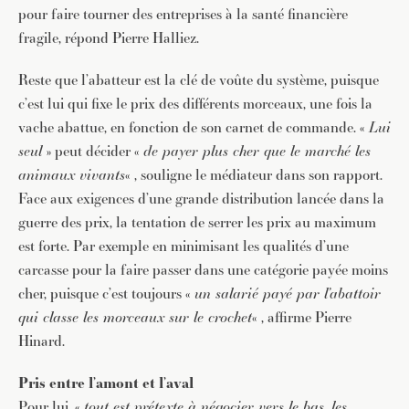
pour faire tourner des entreprises à la santé financière
fragile, répond Pierre Halliez.
Reste que l’abatteur est la clé de voûte du système, puisque
c’est lui qui fixe le prix des différents morceaux, une fois la
vache abattue, en fonction de son carnet de commande. «
Lui
seul
» peut décider «
de payer plus cher que le marché les
animaux vivants
« , souligne le médiateur dans son rapport.
Face aux exigences d’une grande distribution lancée dans la
guerre des prix, la tentation de serrer les prix au maximum
est forte. Par exemple en minimisant les qualités d’une
carcasse pour la faire passer dans une catégorie payée moins
cher, puisque c’est toujours «
un salarié payé par l’abattoir
qui classe les morceaux sur le crochet
« , affirme Pierre
Hinard.
Pris entre l’amont et l’aval
Pour lui, «
tout est prétexte à négocier vers le bas, les