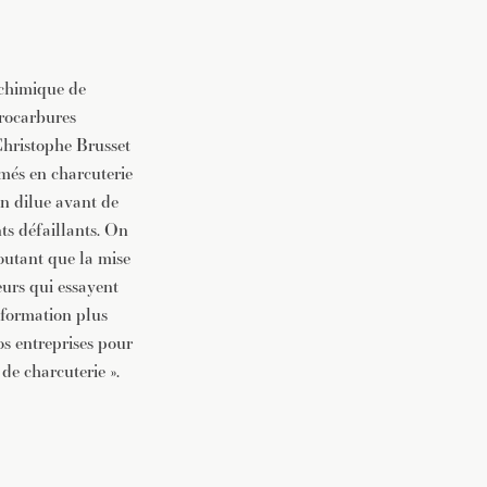
 chimique de
drocarbures
 Christophe Brusset
umés en charcuterie
on dilue avant de
nts défaillants. On
outant que la mise
eurs qui essayent
information plus
os entreprises pour
e charcuterie ».