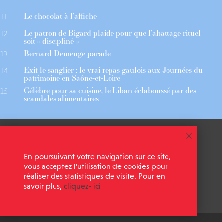
Le chocolat à l’affiche
11
Le patron de Bigard plaide pour que l’abattage rituel
12
soit « discipliné »
Bernard Demenge parade
13
Exit le sanglier : le vrai repas gaulois aux Journées du
14
patrimoine en Saône-et-Loire
Célèbre pour sa cuisine, le Liban éclaboussé par des
15
scandales alimentaires
 ASSOCIÉS
CGU
En poursuivant votre navigation sur ce site,
 NEWSLETTER
MENTIONS LÉGALES
vous acceptez l’utilisation de cookies pour
réaliser des statistiques de visite. Pour en
savoir plus,
cliquez- ici