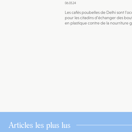
06.05.24
Les cafés poubelles de Delhi sont l’oc
pour les citadins d’échanger des bout
en plastique contre de la nourriture g
Articles les plus lus