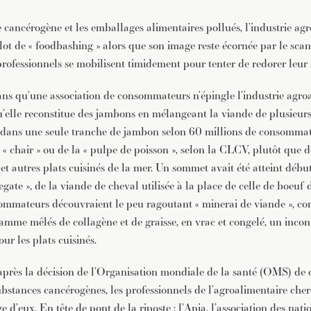
JE M'INSCRIS À LA NEWSLETTER
 cancérogène et les emballages alimentaires pollués, l’industrie ag
Pour recevoir toutes les deux semaines notre lettre d’info a
sélection d’articles …
lot de « foodbashing » alors que son image reste écornée par le sca
 professionnels se mobilisent timidement pour tenter de redorer leur
ns qu’une association de consommateurs n’épingle l’industrie agro
’elle reconstitue des jambons en mélangeant la viande de plusieur
s dans une seule tranche de jambon selon 60 millions de consommat
la « chair » ou de la « pulpe de poisson », selon la CLCV, plutôt que de
t autres plats cuisinés de la mer. Un sommet avait été atteint débu
gate », de la viande de cheval utilisée à la place de celle de boeuf 
ommateurs découvraient le peu ragoutant « minerai de viande », co
amme mêlés de collagène et de graisse, en vrac et congelé, un inco
pour les plats cuisinés.
après la décision de l’Organisation mondiale de la santé (OMS) de c
ubstances cancérogènes, les professionnels de l’agroalimentaire che
 d’eux. En tête de pont de la riposte : l’Ania, l’association des nati