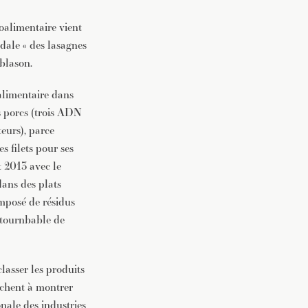
roalimentaire vient
vec une
ndale « des lasagnes
 blason.
alimentaire dans
s porcs (trois ADN
eurs), parce
s filets pour ses
t 2013 avec le
dans des plats
mposé de résidus
ntournbable de
lasser les produits
rchent à montrer
onale des industries