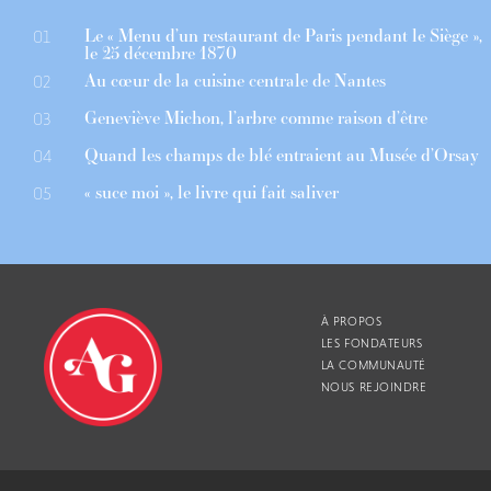
Le « Menu d’un restaurant de Paris pendant le Siège »,
01
le 25 décembre 1870
Au cœur de la cuisine centrale de Nantes
02
Geneviève Michon, l’arbre comme raison d’être
03
Quand les champs de blé entraient au Musée d’Orsay
04
« suce moi », le livre qui fait saliver
05
À PROPOS
LES FONDATEURS
LA COMMUNAUTÉ
NOUS REJOINDRE