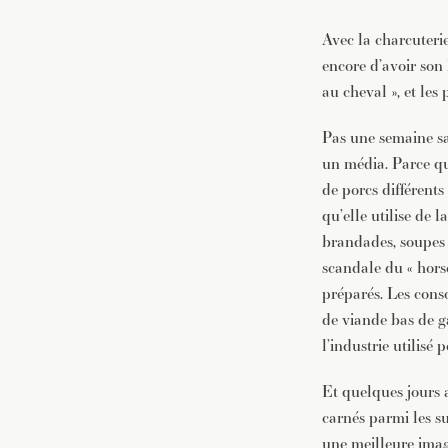
Avec la charcuterie
encore d’avoir son 
au cheval », et les
Pas une semaine sa
un média. Parce qu
de porcs différent
qu’elle utilise de 
brandades, soupes e
scandale du « horse
préparés. Les cons
de viande bas de g
l’industrie utilisé 
Et quelques jours 
carnés parmi les s
une meilleure image