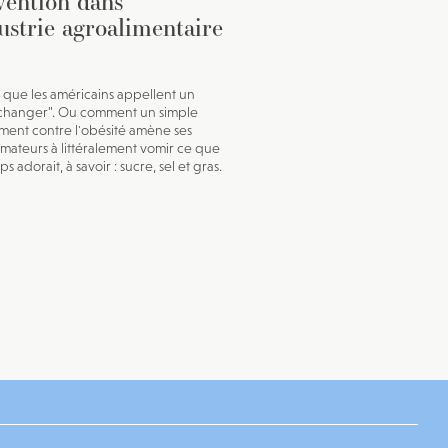
vention dans
dustrie agroalimentaire
e que les américains appellent un
changer". Ou comment un simple
ent contre l'obésité amène ses
ateurs à littéralement vomir ce que
ps adorait, à savoir : sucre, sel et gras.