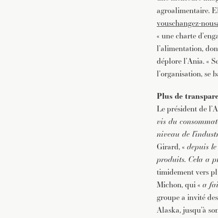
agroalimentaire. El
vouschangez-nousa
« une charte d’eng
l’alimentation, don
déplore l’Ania. « S
l’organisation, se
Plus de transpar
Le président de l’
vis du consommat
niveau de l’indust
Girard, «
depuis le
produits. Cela a p
timidement vers pl
Michon, qui «
a fa
groupe a invité de
Alaska, jusqu’à so