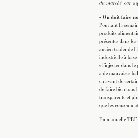
du marché, car au
« On doit faire n
Pourtant la semai
produits alimentai
présentes dans les 
ancien trader de l’
industrielle à bas
« l’injecter dans l
a de mauvaises hab
en avant de certai
de faire bien tous l
transparente et plu
que les consommate
Emmanuelle TRE