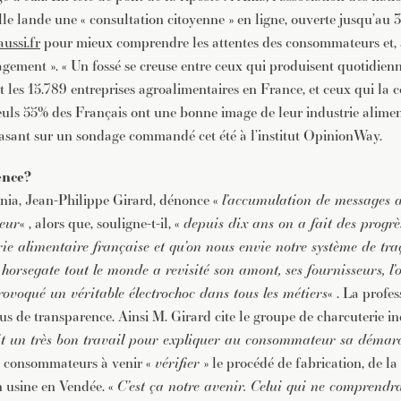
le lande une « consultation citoyenne » en ligne, ouverte jusqu’au 3 
ussi.fr
pour mieux comprendre les attentes des consommateurs et, à
agement ». « Un fossé se creuse entre ceux qui produisent quotidie
t les 15.789 entreprises agroalimentaires en France, et ceux qui la
euls 55% des Français ont une bonne image de leur industrie aliment
 basant sur un sondage commandé cet été à l’institut OpinionWay.
ence?
Ania, Jean-Philippe Girard, dénonce «
l’accumulation de messages a
eur
« , alors que, souligne-t-il, «
depuis dix ans on a fait des progrè
rie alimentaire française et qu’on nous envie notre système de traç
 horsegate tout le monde a revisité son amont, ses fournisseurs, l’
rovoqué un véritable électrochoc dans tous les métiers
« . La profes
us de transparence. Ainsi M. Girard cite le groupe de charcuterie in
it un très bon travail pour expliquer au consommateur sa démar
s consommateurs à venir «
vérifier
» le procédé de fabrication, de la
n usine en Vendée. «
C’est ça notre avenir. Celui qui ne comprendra