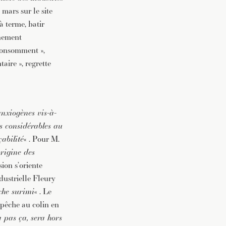
mars sur le site
 terme, batir
nnement
 consomment »,
aire », regrette
nxiogènes vis-à-
s considérables au
abilité
« . Pour M.
origine des
sion s’oriente
dustrielle Fleury
che surimi
« . Le
 pêche au colin en
 pas ça, sera hors