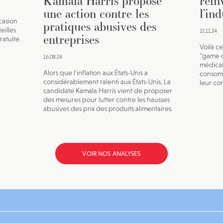
Kamala Harris propose
réin
une action contre les
l’in
casion
pratiques abusives des
eilles
22.11.24
entreprises
ratuite.
Voilà c
"game 
16.08.24
médicam
Alors que l'inflation aux États-Unis a
consomm
considérablement ralenti aux États-Unis, La
leur cor
candidate Kamala Harris vient de proposer
des mesures pour lutter contre les hausses
abusives des prix des produits alimentaires.
VOIR NOS ANALYSES