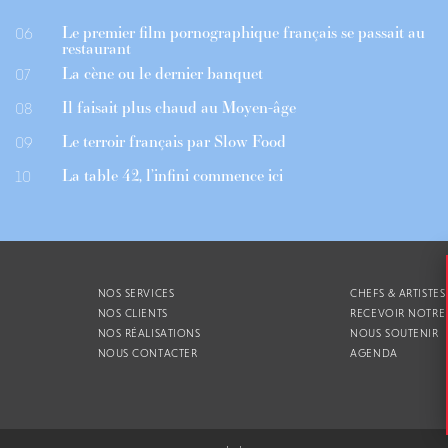
Le premier film pornographique français se passait au
06
restaurant
La cène ou le dernier banquet
07
Il faisait plus chaud au Moyen-âge
08
Le terroir français par Slow Food
09
La table 42, l’infini commence ici
10
NOS SERVICES
CHEFS & ARTISTES
NOS CLIENTS
RECEVOIR NOTRE
NOS RÉALISATIONS
NOUS SOUTENIR
NOUS CONTACTER
AGENDA