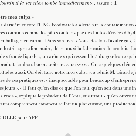
jourd’hui la sanction tombe immédiatement
« , assure-t-il.
otre mea culpa »
ne dernière encore l’ONG Foodwatch a alerté sur la contamination
res courants comme les pâtes ou le riz par des huiles dérivées d’hy
emballages en carton. Dans son livre « Vous êtes fou d’avaler ça »,
industrie agro-alimentaire, décrit aussi la fabrication de produits f
e de « fumée liquide », un arôme « qui ressemble à du goudron » qu’
e produit: jambon, bacon, poitrine, saucisse ». « On a quelques éléme
itudes aussi. On doit faire notre mea culpa », a admis M. Girard aj
nes de ces pratiques est « insupportable pour beaucoup d’entrepren
es jours ». « Il faut qu’on dise ce que l’on fait, qu’on soit dans une 
s vraie », explique le président de l’Ania, et surtout « qu’on ouvre n
urs comprennent comment se fait un plat cuisiné, une production d
COLLE pour AFP