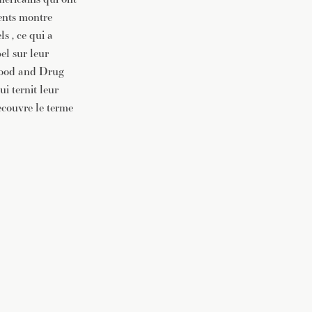
ients montre
s , ce qui a
el sur leur
(Food and Drug
ui ternit leur
ecouvre le terme