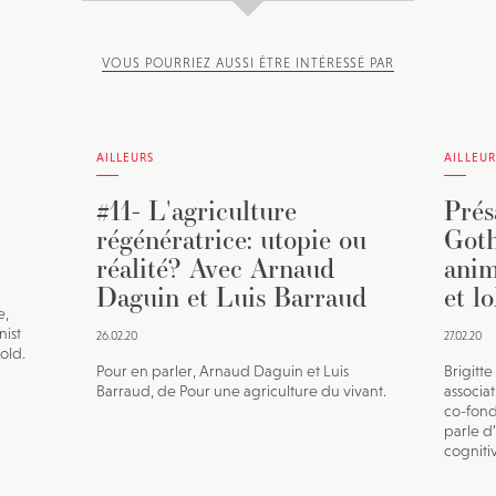
VOUS POURRIEZ AUSSI ÊTRE INTÉRESSÉ PAR
AILLEURS
AILLEUR
#11- L'agriculture
Prés
régénératrice: utopie ou
Goth
réalité? Avec Arnaud
anim
Daguin et Luis Barraud
et l
e,
nist
26.02.20
27.02.20
old.
Pour en parler, Arnaud Daguin et Luis
Brigitt
Barraud, de Pour une agriculture du vivant.
associa
co-fond
parle d
cogniti