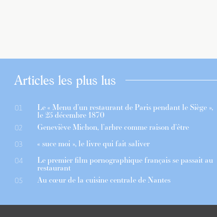
Articles les plus lus
Le « Menu d’un restaurant de Paris pendant le Siège »,
01
le 25 décembre 1870
Geneviève Michon, l’arbre comme raison d’être
02
« suce moi », le livre qui fait saliver
03
Le premier film pornographique français se passait au
04
restaurant
Au cœur de la cuisine centrale de Nantes
05