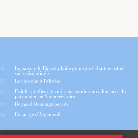
Le patron de Bigard plaide pour que l’abattage rituel
11
soit « discipliné »
Le chocolat à l’affiche
12
Exit le sanglier : le vrai repas gaulois aux Journées du
13
patrimoine en Saône-et-Loire
Bernard Demenge parade
14
L’asperge d’Argenteuil
15