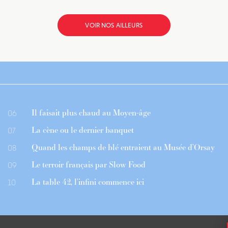
VOIR NOS AILLEURS
Il faisait plus chaud au Moyen-âge
06
La cène ou le dernier banquet
07
Quand les champs de blé entraient au Musée d’Orsay
08
Le terroir français par Slow Food
09
La table 42, l’infini commence ici
10