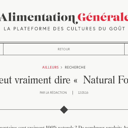
RETOUR
AILLEURS
RECHERCHE
eut vraiment dire « Natural F
PAR
LA RÉDACTION
12.05.16
imentaires sont vraiment 100% naturels ? De nombreux produits Am