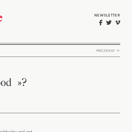
NEWSLETTER
PRÉCÉDENT
ood »?
éricains qui ont