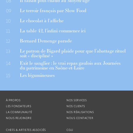
Il faisait plus chaud au Moyen-âge
08
Le terroir français par Slow Food
09
Le chocolat à l’affiche
10
La table 42, l’infini commence ici
11
Bernard Demenge parade
12
Le patron de Bigard plaide pour que l’abattage rituel
13
soit « discipliné »
Exit le sanglier : le vrai repas gaulois aux Journées
14
du patrimoine en Saône-et-Loire
Les légumineuses
15
À PROPOS
NOS SERVICES
LES FONDATEURS
NOS CLIENTS
LA COMMUNAUTÉ
NOS RÉALISATIONS
NOUS REJOINDRE
NOUS CONTACTER
CHEFS & ARTISTES ASSOCIÉS
CGU