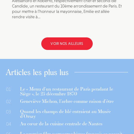
Alessandro et Roberto, respectivement chef et second de
Candide, un restaurant du 10ème arrondissement de Paris. Et
pour mettre à l’honneur la mayonnaise, Emilie est allée
rendre visite à...
VOIR NOS AILLEURS
Articles les plus lus
Le « Menu d’un restaurant de Paris pendant le
01
Siège », le 25 décembre 1870
Geneviève Michon, l’arbre comme raison d’être
02
Quand les champs de blé entraient au Musée
03
d’Orsay
Au cœur de la cuisine centrale de Nantes
04
Le premier film pornographique français se passait