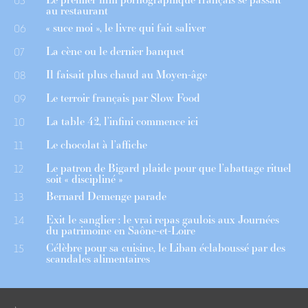
05
au restaurant
« suce moi », le livre qui fait saliver
06
La cène ou le dernier banquet
07
Il faisait plus chaud au Moyen-âge
08
Le terroir français par Slow Food
09
La table 42, l’infini commence ici
10
Le chocolat à l’affiche
11
Le patron de Bigard plaide pour que l’abattage rituel
12
soit « discipliné »
Bernard Demenge parade
13
Exit le sanglier : le vrai repas gaulois aux Journées
14
du patrimoine en Saône-et-Loire
Célèbre pour sa cuisine, le Liban éclaboussé par des
15
scandales alimentaires