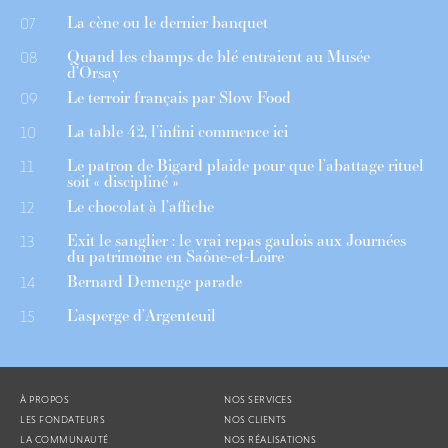
La cène ou le dernier banquet
07
Quand les champs de blé entraient au Musée
08
d’Orsay
Le terroir français par Slow Food
09
La table 42, l’infini commence ici
10
Le patron de Bigard plaide pour que l’abattage rituel
11
soit « discipliné »
Le chocolat à l’affiche
12
Exit le sanglier : le vrai repas gaulois aux Journées
13
du patrimoine en Saône-et-Loire
Bernard Demenge parade
14
L’asperge d’Argenteuil
15
À PROPOS
NOS SERVICES
LES FONDATEURS
NOS CLIENTS
LA COMMUNAUTÉ
NOS RÉALISATIONS