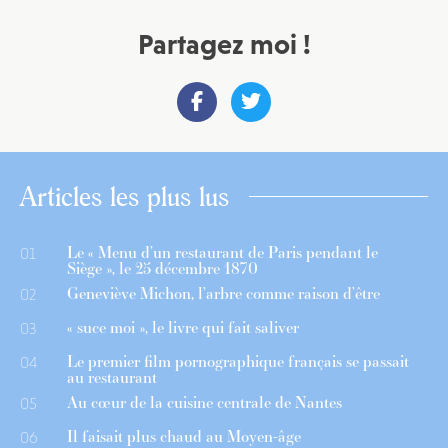
Partagez moi !
Articles les plus lus
Le « Menu d’un restaurant de Paris pendant le
01
Siège », le 25 décembre 1870
Geneviève Michon, l’arbre comme raison d’être
02
« suce moi », le livre qui fait saliver
03
Le premier film pornographique français se passait
04
au restaurant
Au cœur de la cuisine centrale de Nantes
05
Il faisait plus chaud au Moyen-âge
06