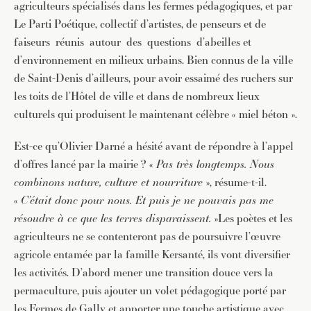
agriculteurs spécialisés dans les fermes pédagogiques, et par
Le Parti Poétique, collectif d’artistes, de penseurs et de
faiseurs réunis autour des questions d’abeilles et
d’environnement en milieux urbains. Bien connus de la ville
de Saint-Denis d’ailleurs, pour avoir essaimé des ruchers sur
les toits de l’Hôtel de ville et dans de nombreux lieux
culturels qui produisent le maintenant célèbre « miel béton ».
Est-ce qu’Olivier Darné a hésité avant de répondre à l’appel
d’offres lancé par la mairie ? «
Pas très longtemps. Nous
combinons nature, culture et nourriture
», résume-t-il.
«
C’était donc pour nous. Et puis je ne pouvais pas me
résoudre à ce que les terres disparaissent.
»Les poètes et les
agriculteurs ne se contenteront pas de poursuivre l’œuvre
agricole entamée par la famille Kersanté, ils vont diversifier
les activités. D’abord mener une transition douce vers la
permaculture, puis ajouter un volet pédagogique porté par
les Fermes de Gally et apporter une touche artistique avec