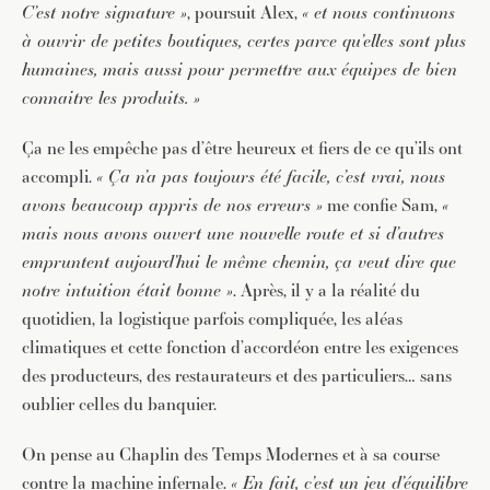
C’est notre signature »
, poursuit Alex,
« et nous continuons
à ouvrir de petites boutiques, certes parce qu’elles sont plus
humaines, mais aussi pour permettre aux équipes de bien
connaitre les produits. »
JE M'INSCRIS À LA NEWSLETTER
Ça ne les empêche pas d’être heureux et fiers de ce qu’ils ont
Pour recevoir toutes les deux semaines notre lettre
accompli.
« Ça n’a pas toujours été facile, c’est vrai, nous
d’info avec une sélection d’articles …
avons beaucoup appris de nos erreurs »
me confie Sam,
«
mais nous avons ouvert une nouvelle route et si d’autres
empruntent aujourd’hui le même chemin, ça veut dire que
notre intuition était bonne »
. Après, il y a la réalité du
quotidien, la logistique parfois compliquée, les aléas
climatiques et cette fonction d’accordéon entre les exigences
des producteurs, des restaurateurs et des particuliers… sans
oublier celles du banquier.
On pense au Chaplin des Temps Modernes et à sa course
contre la machine infernale.
« En fait, c’est un jeu d’équilibre