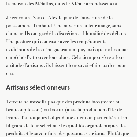
la maison des Métallos, dans le XIème arrondissement.
Je rencontre Sam et Alex le jour de l’ouverture de la
poissonnerie Timbaud. Une ouverture à leur image, sans
clameur. Ils ont gardé la discrétion et l’humilité des débuts.
Une posture qui contraste avec les tempéraments…
exubérants de la scène gastronomique, mais qui ne les a pas
empêché d’y trouver leur place. Cela tient peut-être à leur
attitude d’artisans : ils laissent leur savoir-faire parler pour
eux.
Artisans sélectionneurs
Terroirs ne travaille pas que des produits bios (même si
beaucoup le sont) ou locaux (mais la production d’Ile-de-
France fait toujours l’objet d’une attention particulière). En
filigrane de leur sélection : les qualités organoleptiques des
produits et le savoir-faire des paysans et artisans. Plutôt que