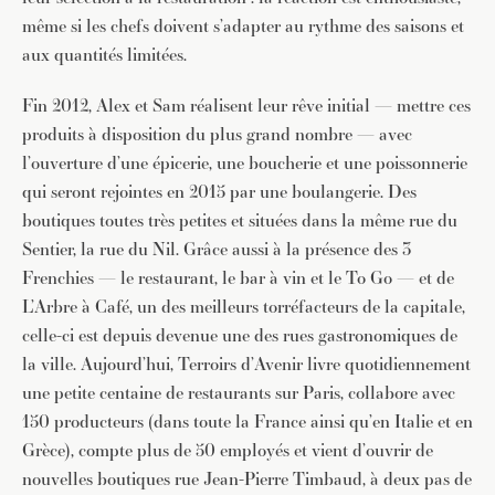
même si les chefs doivent s’adapter au rythme des saisons et
aux quantités limitées.
Fin 2012, Alex et Sam réalisent leur rêve initial — mettre ces
produits à disposition du plus grand nombre — avec
l’ouverture d’une épicerie, une boucherie et une poissonnerie
qui seront rejointes en 2015 par une boulangerie. Des
boutiques toutes très petites et situées dans la même rue du
Sentier, la rue du Nil. Grâce aussi à la présence des 3
Frenchies — le restaurant, le bar à vin et le To Go — et de
L’Arbre à Café, un des meilleurs torréfacteurs de la capitale,
celle-ci est depuis devenue une des rues gastronomiques de
la ville. Aujourd’hui, Terroirs d’Avenir livre quotidiennement
une petite centaine de restaurants sur Paris, collabore avec
150 producteurs (dans toute la France ainsi qu’en Italie et en
Grèce), compte plus de 50 employés et vient d’ouvrir de
nouvelles boutiques rue Jean-Pierre Timbaud, à deux pas de