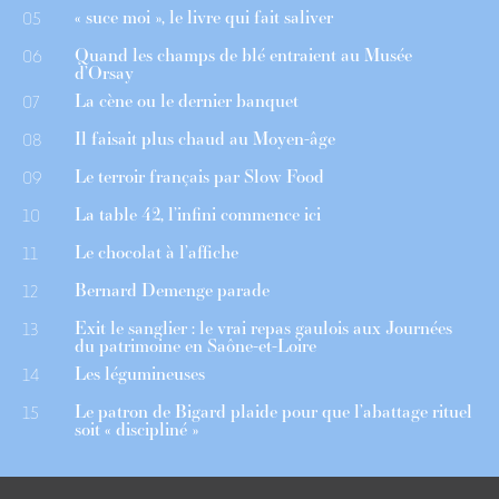
« suce moi », le livre qui fait saliver
05
Quand les champs de blé entraient au Musée
06
d’Orsay
La cène ou le dernier banquet
07
Il faisait plus chaud au Moyen-âge
08
Le terroir français par Slow Food
09
La table 42, l’infini commence ici
10
Le chocolat à l’affiche
11
Bernard Demenge parade
12
Exit le sanglier : le vrai repas gaulois aux Journées
13
du patrimoine en Saône-et-Loire
Les légumineuses
14
Le patron de Bigard plaide pour que l’abattage rituel
15
soit « discipliné »