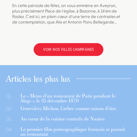
En cette période de fêtes, on vous emmène en Aveyron,
plus précisément Place de l'église, à Bezonne, à 14 km de
Rodez. C'est ici, en plein cœur d'une terre de contrastes et
de contemplation, que Alix et Antonin Pons-Bellegarde...
VOIR NOS VILLES CAMPAGNES
Articles les plus lus
Le « Menu d’un restaurant de Paris pendant le
01
Siège », le 25 décembre 1870
Geneviève Michon, l’arbre comme raison d’être
02
Au cœur de la cuisine centrale de Nantes
03
Le premier film pornographique français se passait
04
au restaurant