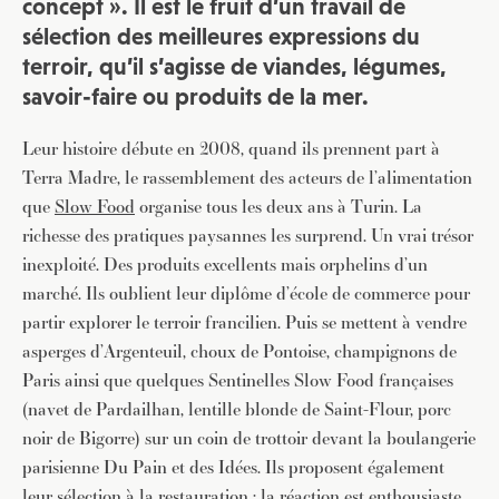
concept ». Il est le fruit d’un travail de
sélection des meilleures expressions du
terroir, qu’il s’agisse de viandes, légumes,
savoir-faire ou produits de la mer.
Leur histoire débute en 2008, quand ils prennent part à
Terra Madre, le rassemblement des acteurs de l’alimentation
que
Slow Food
organise tous les deux ans à Turin. La
richesse des pratiques paysannes les surprend. Un vrai trésor
inexploité. Des produits excellents mais orphelins d’un
marché. Ils oublient leur diplôme d’école de commerce pour
partir explorer le terroir francilien. Puis se mettent à vendre
asperges d’Argenteuil, choux de Pontoise, champignons de
Paris ainsi que quelques Sentinelles Slow Food françaises
(navet de Pardailhan, lentille blonde de Saint-Flour, porc
noir de Bigorre) sur un coin de trottoir devant la boulangerie
parisienne Du Pain et des Idées. Ils proposent également
leur sélection à la restauration : la réaction est enthousiaste,