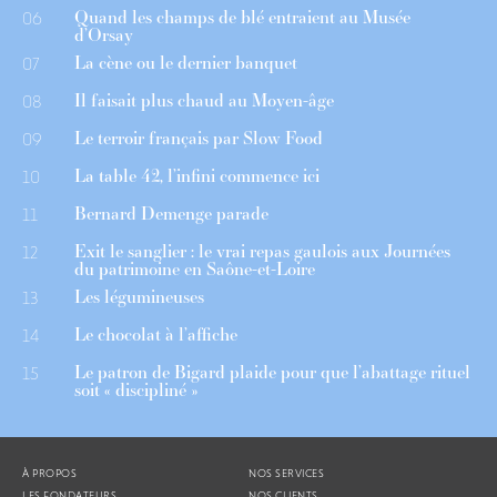
Quand les champs de blé entraient au Musée
06
d’Orsay
La cène ou le dernier banquet
07
Il faisait plus chaud au Moyen-âge
08
Le terroir français par Slow Food
09
La table 42, l’infini commence ici
10
Bernard Demenge parade
11
Exit le sanglier : le vrai repas gaulois aux Journées
12
du patrimoine en Saône-et-Loire
Les légumineuses
13
Le chocolat à l’affiche
14
Le patron de Bigard plaide pour que l’abattage rituel
15
soit « discipliné »
À PROPOS
NOS SERVICES
LES FONDATEURS
NOS CLIENTS