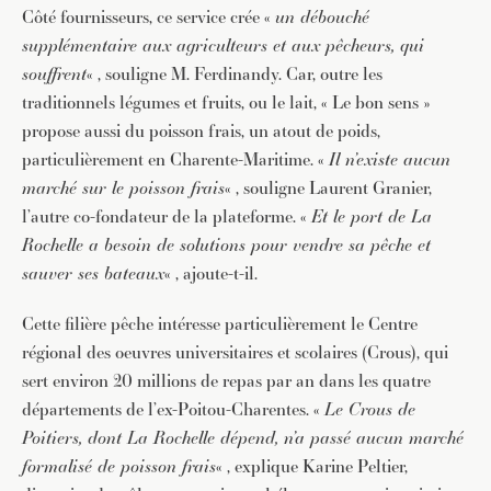
Côté fournisseurs, ce service crée «
un débouché
supplémentaire aux agriculteurs et aux pêcheurs, qui
souffrent
« , souligne M. Ferdinandy. Car, outre les
traditionnels légumes et fruits, ou le lait, « Le bon sens »
propose aussi du poisson frais, un atout de poids,
particulièrement en Charente-Maritime. «
Il n’existe aucun
marché sur le poisson frais
« , souligne Laurent Granier,
l’autre co-fondateur de la plateforme. «
Et le port de La
Rochelle a besoin de solutions pour vendre sa pêche et
sauver ses bateaux
« , ajoute-t-il.
Cette filière pêche intéresse particulièrement le Centre
régional des oeuvres universitaires et scolaires (Crous), qui
sert environ 20 millions de repas par an dans les quatre
départements de l’ex-Poitou-Charentes. «
Le Crous de
Poitiers, dont La Rochelle dépend, n’a passé aucun marché
formalisé de poisson frais
« , explique Karine Peltier,