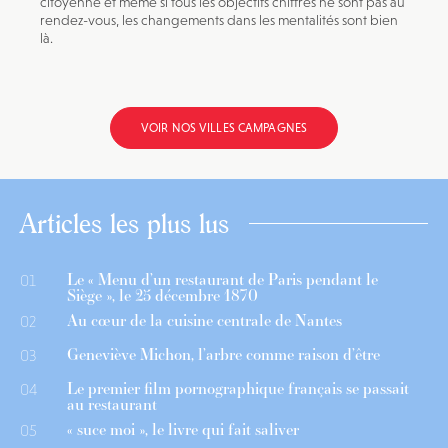
citoyenne et même si tous les objectifs chiffrés ne sont pas au
rendez-vous, les changements dans les mentalités sont bien
là.
VOIR NOS VILLES CAMPAGNES
Articles les plus lus
Le « Menu d’un restaurant de Paris pendant le
01
Siège », le 25 décembre 1870
Au cœur de la cuisine centrale de Nantes
02
Geneviève Michon, l’arbre comme raison d’être
03
Le premier film pornographique français se passait
04
au restaurant
« suce moi », le livre qui fait saliver
05