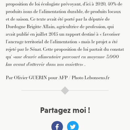
proposition de loi écologiste prévoyant, d’ici à 2020, 40% de
produits issus de l’alimentation durable, de produits locaux
et de saison. Ce texte avait été porté par la députée de
Dordogne Brigitte Allain, agricultrice de profession, qui
JE M'INSCRIS À LA NEWSLETTER
avait publié en juillet 2015 un rapport destiné à « favoriser
Pour recevoir toutes les deux semaines notre lettre
l’ancrage territorial de l’alimentation » mais le projet a été
d’info avec une sélection d’articles …
rejeté par le Sénat. Cette proposition de loi partait du constat
qu' »
une denrée alimentaire parcourt en moyenne 3.000
km avant d’atterrir dans nos assiettes
« .
Par Olivier GUERIN pour AFP / Photo Lebonsens.fr
Partagez moi !