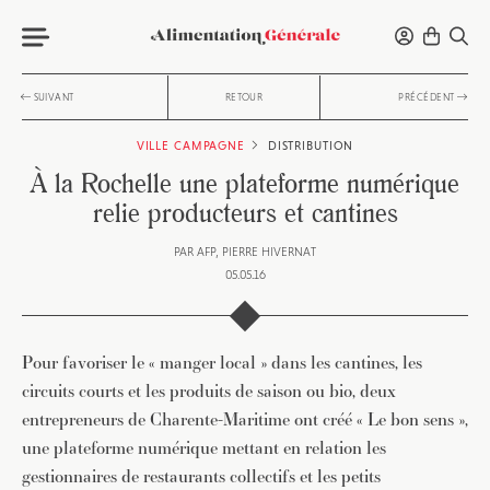
SUIVANT
RETOUR
PRÉCÉDENT
VILLE CAMPAGNE
DISTRIBUTION
À la Rochelle une plateforme numérique
relie producteurs et cantines
PAR
AFP
PIERRE HIVERNAT
05.05.16
Pour favoriser le « manger local » dans les cantines, les
circuits courts et les produits de saison ou bio, deux
entrepreneurs de Charente-Maritime ont créé « Le bon sens »,
une plateforme numérique mettant en relation les
gestionnaires de restaurants collectifs et les petits