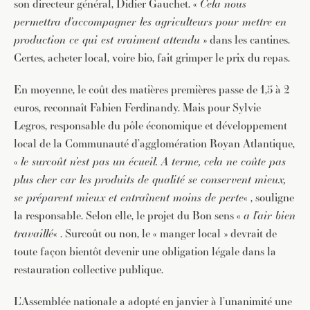
son directeur général, Didier Gauchet. «
Cela nous
permettra d’accompagner les agriculteurs pour mettre en
production ce qui est vraiment attendu
» dans les cantines.
Certes, acheter local, voire bio, fait grimper le prix du repas.
En moyenne, le coût des matières premières passe de 1,5 à 2
euros, reconnaît Fabien Ferdinandy. Mais pour Sylvie
Legros, responsable du pôle économique et développement
local de la Communauté d’agglomération Royan Atlantique,
«
le surcoût n’est pas un écueil. A terme, cela ne coûte pas
plus cher car les produits de qualité se conservent mieux,
se préparent mieux et entraînent moins de perte
« , souligne
la responsable. Selon elle, le projet du Bon sens «
a l’air bien
travaillé
« . Surcoût ou non, le « manger local » devrait de
toute façon bientôt devenir une obligation légale dans la
restauration collective publique.
L’Assemblée nationale a adopté en janvier à l’unanimité une