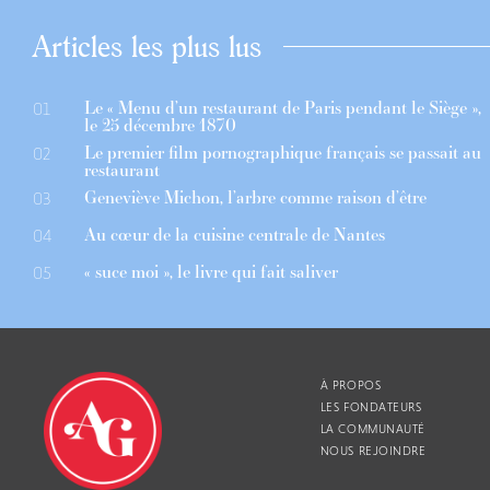
Articles les plus lus
Le « Menu d’un restaurant de Paris pendant le Siège »,
01
le 25 décembre 1870
Le premier film pornographique français se passait au
02
restaurant
Geneviève Michon, l’arbre comme raison d’être
03
Au cœur de la cuisine centrale de Nantes
04
« suce moi », le livre qui fait saliver
05
À PROPOS
LES FONDATEURS
LA COMMUNAUTÉ
NOUS REJOINDRE