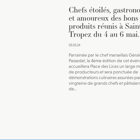
Chefs étoilés, gastron
et amoureux des bons
produits réunis à Sain
Tropez du 4 au 6 mai.
03.05.24
Parrainée par le chef marseillais Géra
Passedat, la 4ème édition de cet évé
accueillera Place des Lices un large 
de producteurs et sera ponctuée de
démonstrations culinaires assurées pa
vingtaine de grands chefs et pâtissier
de...