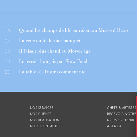
Quand les champs de blé entraient au Musée d’Orsay
06
La cène ou le dernier banquet
07
Il faisait plus chaud au Moyen-âge
08
Le terroir français par Slow Food
09
La table 42, l’infini commence ici
10
NOS SERVICES
CHEFS & ARTISTES
NOS CLIENTS
RECEVOIR NOTRE
NOS RÉALISATIONS
NOUS SOUTENIR
NOUS CONTACTER
AGENDA