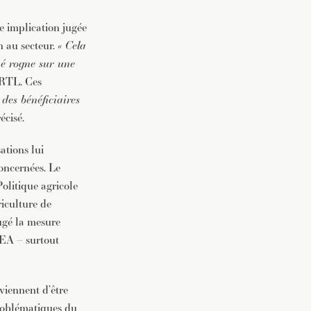
e implication jugée
n au secteur.
« Cela
né rogne sur une
o RTL. Ces
 des bénéficiaires
récisé.
ations lui
concernées. Le
Politique agricole
riculture de
jugé la mesure
NSEA – surtout
viennent d’être
 problématiques du