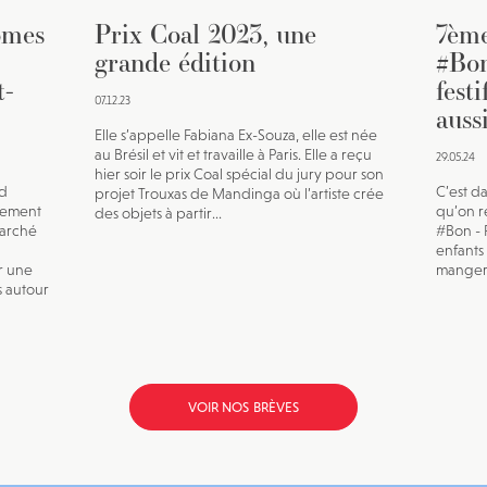
omes
Prix Coal 2023, une
7ème
grande édition
#Bon
t-
fest
07.12.23
auss
Elle s’appelle Fabiana Ex-Souza, elle est née
au Brésil et vit et travaille à Paris. Elle a reçu
29.05.24
hier soir le prix Coal spécial du jury pour son
ld
C’est d
projet Trouxas de Mandinga où l’artiste crée
nement
qu’on re
des objets à partir...
marché
#Bon - 
enfants
r une
manger 
s autour
VOIR NOS BRÈVES