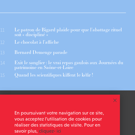
Le patron de Bigard plaide pour que l’abattage rituel
11
soit « discipliné »
Le chocolat à l’affiche
12
Bernard Demenge parade
13
Exit le sanglier : le vrai repas gaulois aux Journées du
14
patrimoine en Saône-et-Loire
Quand les scientifiques kiffent le kéfir !
15
 ASSOCIÉS
CGU
En poursuivant votre navigation sur ce site,
 NEWSLETTER
MENTIONS LÉGALES
vous acceptez l’utilisation de cookies pour
réaliser des statistiques de visite. Pour en
savoir plus,
cliquez- ici