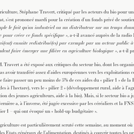
riculture, Stéphane Travert, critiqué par les acteurs du bio pour un
tat, s’est prononcé mardi pour la création d’un fonds privé de soutie
ple le fait qu’un industriel ou un distributeur sur un temps don
 pour créer ce fonds spécifique »
, a-t-il avancé auprès de la radi
rai(ent) ensuite redistribué(es) par exemple par un acteur public à
ulent faire émerger une filière en agriculture biologique »
, a-t-il p
M. Travert a été exposé aux critiques du secteur bio, dont les organis
s avoir transféré assez d’aides européennes vers les exploitations 
e faire passer un peu moins de 5% de ces aides du « pilier 1 » de la 
 à l’hectare), vers le « pilier 2 » (développement rural, aide à l’ag
ion des jeunes agriculteurs, aide à la bio). Mais, si le secteur bio a 
dernière a, à l’inverse, été jugée excessive par les céréaliers et la F
lier 1 – qui ont évoqué un « hold-up budgétaire ».
Agriculture est particulièrement scruté cette semaine, au moment où 
 des Etats généraux de l’alimentation, destinés à couvrir toutes les