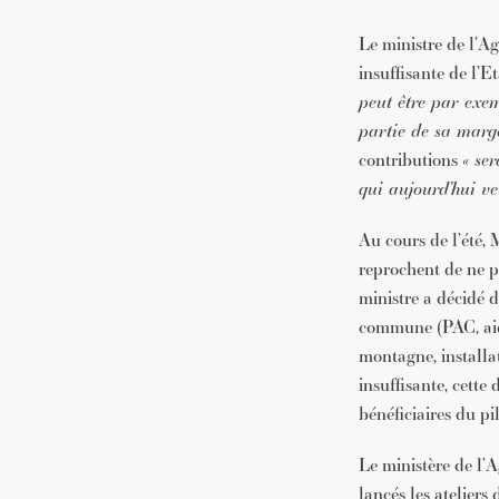
Le ministre de l’Ag
insuffisante de l’E
peut être par exem
partie de sa marge
contributions
« se
qui aujourd’hui ve
Au cours de l’été, 
reprochent de ne pa
ministre a décidé d
commune (PAC, aides
montagne, installat
insuffisante, cette 
bénéficiaires du pi
Le ministère de l’
lancés les ateliers