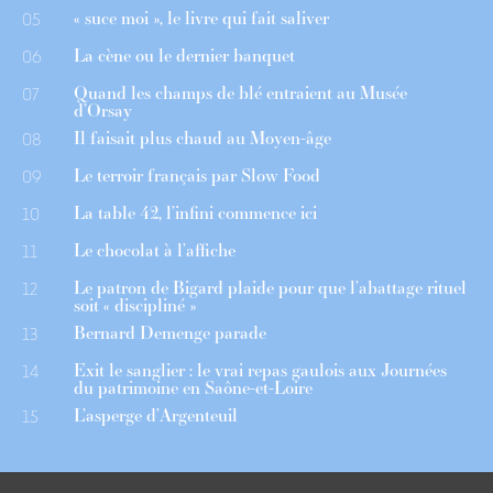
« suce moi », le livre qui fait saliver
05
La cène ou le dernier banquet
06
Quand les champs de blé entraient au Musée
07
d’Orsay
Il faisait plus chaud au Moyen-âge
08
Le terroir français par Slow Food
09
La table 42, l’infini commence ici
10
Le chocolat à l’affiche
11
Le patron de Bigard plaide pour que l’abattage rituel
12
soit « discipliné »
Bernard Demenge parade
13
Exit le sanglier : le vrai repas gaulois aux Journées
14
du patrimoine en Saône-et-Loire
L’asperge d’Argenteuil
15