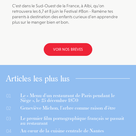
C’est dans le Sud-Ouest de la France, à Albi, qu’on
retrouvera les 6,7 et 8 juin le Festival #Bon - Ramène tes
parents à destination des enfants curieux d’en apprendre
plus sur le manger bien et bon.
VOIR NOS BRÈVES
Articles les plus lus
Le « Menu d’un restaurant de Paris pendant le
01
Siège », le 25 décembre 1870
Geneviève Michon, l’arbre comme raison d’être
02
Le premier film pornographique français se passait
03
au restaurant
Au cœur de la cuisine centrale de Nantes
04