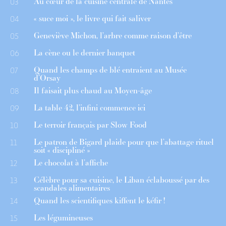
Au cœur de la cuisine centrale de Nantes
03
« suce moi », le livre qui fait saliver
04
Geneviève Michon, l’arbre comme raison d’être
05
La cène ou le dernier banquet
06
Quand les champs de blé entraient au Musée
07
d’Orsay
Il faisait plus chaud au Moyen-âge
08
La table 42, l’infini commence ici
09
Le terroir français par Slow Food
10
Le patron de Bigard plaide pour que l’abattage rituel
11
soit « discipliné »
Le chocolat à l’affiche
12
Célèbre pour sa cuisine, le Liban éclaboussé par des
13
scandales alimentaires
Quand les scientifiques kiffent le kéfir !
14
Les légumineuses
15