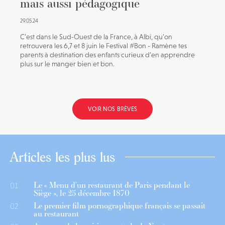
mais aussi pédagogique
29.05.24
C’est dans le Sud-Ouest de la France, à Albi, qu’on
retrouvera les 6,7 et 8 juin le Festival #Bon - Ramène tes
parents à destination des enfants curieux d’en apprendre
plus sur le manger bien et bon.
VOIR NOS BRÈVES
Articles les plus lus
Le « Menu d’un restaurant de Paris pendant le
01
Siège », le 25 décembre 1870
Le premier film pornographique français se passait
02
au restaurant