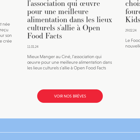
l’association qui œuvre
choi
pour une meilleure
four
alimentation dans les lieux
Kids
st née
culturels s’allie à Open
a reçu
29.02.24
Food Facts
our son
Le Food
te crée
nouvell
11.01.24
Mieux Manger au Ciné, l’association qui
œuvre pour une meilleure alimentation dans
les lieux culturels s’allie à Open Food Facts
VOIR NOS BRÈVES