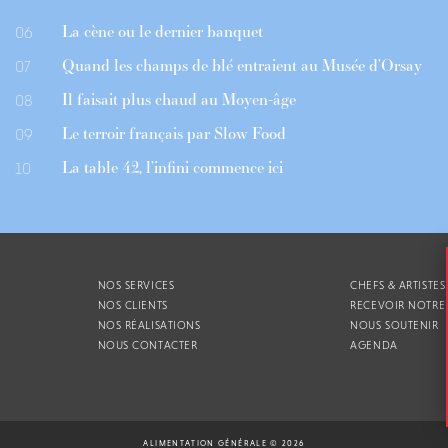
La cène ou le dernier banquet
06
Quand les champs de blé entraient au Musée d’Orsay
07
Il faisait plus chaud au Moyen-âge
08
Le terroir français par Slow Food
09
La table 42, l’infini commence ici
10
NOS SERVICES
CHEFS & ARTISTES
NOS CLIENTS
RECEVOIR NOTRE
NOS RÉALISATIONS
NOUS SOUTENIR
NOUS CONTACTER
AGENDA
ALIMENTATION GÉNÉRALE © 2026