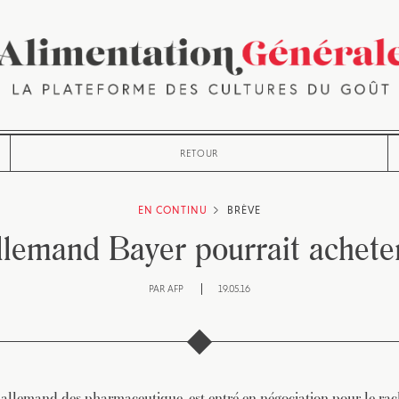
RETOUR
EN CONTINU
BRÈVE
llemand Bayer pourrait achet
PAR
AFP
19.05.16
allemand des pharmaceutique, est entré en négociation pour le ra