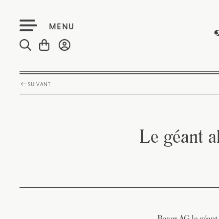
MENU
SUIVANT
Le géant a
Bayer AG le géant 