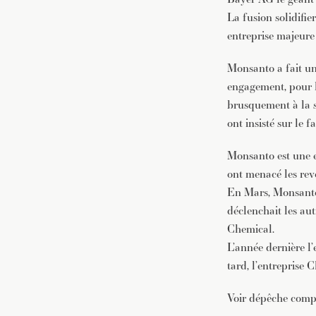
La fusion solidifie
entreprise majeure 
Monsanto a fait un
engagement, pour l
brusquement à la s
ont insisté sur le 
Monsanto est une en
ont menacé les reve
En Mars, Monsanto
déclenchait les au
Chemical.
L’année dernière l’
tard, l’entreprise 
Voir dépêche compl