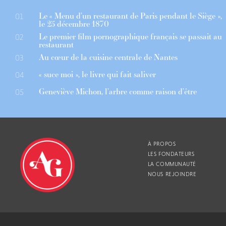
Le « Menu d’un restaurant de Paris pendant le Siège »,
01
le 25 décembre 1870
Le premier film pornographique français se passait au
02
restaurant
Au cœur de la cuisine centrale de Nantes
03
« suce moi », le livre qui fait saliver
04
Geneviève Michon, l’arbre comme raison d’être
05
À PROPOS
LES FONDATEURS
LA COMMUNAUTÉ
NOUS REJOINDRE