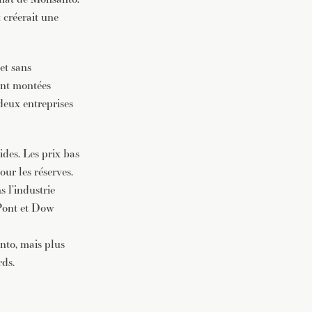
 créerait une
et sans
ont montées
deux entreprises
ides. Les prix bas
our les réserves.
 l’industrie
uPont et Dow
anto, mais plus
rds.