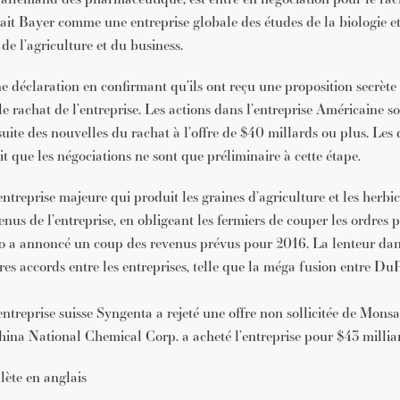
rait Bayer comme une entreprise globale des études de la biologie et
de l’agriculture et du business.
e déclaration en confirmant qu’ils ont reçu une proposition secrète 
e rachat de l’entreprise. Les actions dans l’entreprise Américaine s
uite des nouvelles du rachat à l’offre de $40 millards ou plus. Les 
fait que les négociations ne sont que préliminaire à cette étape.
treprise majeure qui produit les graines d’agriculture et les herbic
nus de l’entreprise, en obligeant les fermiers de couper les ordres p
 a annoncé un coup des revenus prévus pour 2016. La lenteur dans
tres accords entre les entreprises, telle que la méga fusion entre D
entreprise suisse Syngenta a rejeté une offre non sollicitée de Mons
China National Chemical Corp. a acheté l’entreprise pour $43 millia
ète en anglais