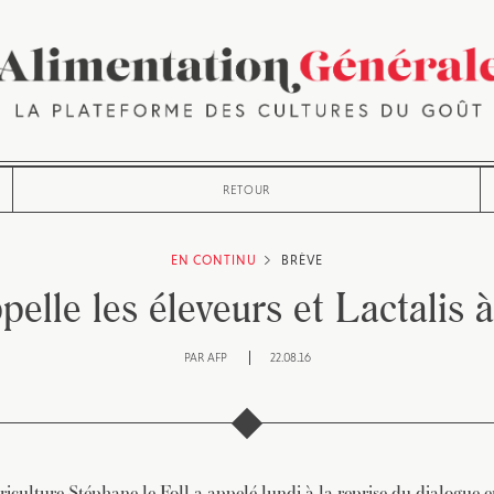
RETOUR
EN CONTINU
BRÈVE
pelle les éleveurs et Lactalis 
PAR
AFP
22.08.16
riculture Stéphane le Foll a appelé lundi à la reprise du dialogue en