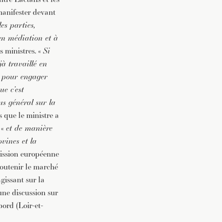
 manifester devant
les parties,
 en médiation et à
s ministres. «
Si
jà travaillé en
es pour engager
ue c’est
us général sur la
s que le ministre a
 «
et de manière
ovines et la
ission européenne
soutenir le marché
gissant sur la
une discussion sur
ord (Loir-et-