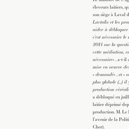
éleveurs laitiers, 
son siège à Laval d
Lactalis et les pr
aider à débloquer 
c’est nécessaire l
2014 sur la questio
cette médiation, en
nécessaire
« , a-t-i
mise en oeuvre de
«
demandé
« , et «
o
plus globale (…) i
production céréaliè
a débloqué en juil
laitier déprimé dep
production. M. Le F
l’avenir de la Pol
Cher).