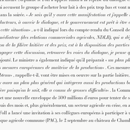
qui accusent le groupe d’acheter leur lait à des prix trop bas et vont
ans la soirée. «
Je sais qu’il y aura cette manifestation et j’appelle 
oducteurs, à ouvrir le dialogue, et le gouvernement est prêt à être
cette situation
« , a-t-il indiqué lors du compte-rendu du Conseil de
e médiateur (des relations commerciales agricoles, NDLR), qui a dé
n de la filière laitière et des prix, est à la disposition des parti
gager cette discussion, retrouver les voies du dialogue, je pense q
l ajouté. Le ministre a également indiqué qu’il préparait «
un plan pl
s mesures européennes de maîtrise de la production
« . Ces mesure
btenu
« , rappelle-t-il, vont être mises en oeuvre sur la partie laitière,
l y aura un plan plus général qui intègrera aussi les productions b
re puisqu’on le sait, elle a connu de grosses difficultés
« . la Comm
let une nouvelle enveloppe de 500 millions d’euros pour tenter de 
uis des mois et, plus généralement, un secteur agricole en crise, en a
oll a lancé une invitation à ses collègues européens à participer à 
itique agricole commune (PAC), le 2 septembre au château de Chamb