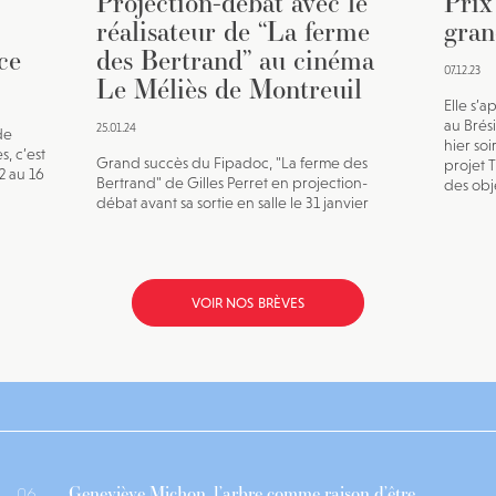
Projection-débat avec le
Prix
réalisateur de “La ferme
gran
ce
des Bertrand” au cinéma
07.12.23
Le Méliès de Montreuil
Elle s’a
au Brésil
25.01.24
de
hier soi
s, c’est
Grand succès du Fipadoc, "La ferme des
projet 
12 au 16
Bertrand" de Gilles Perret en projection-
des obje
débat avant sa sortie en salle le 31 janvier
VOIR NOS BRÈVES
Geneviève Michon, l’arbre comme raison d’être
06