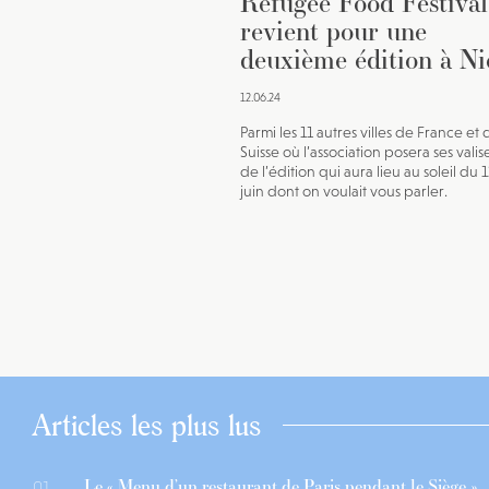
Refugee Food Festival
revient pour une
deuxième édition à Ni
12.06.24
Parmi les 11 autres villes de France et 
Suisse où l’association posera ses valise
de l’édition qui aura lieu au soleil du 
juin dont on voulait vous parler.
Articles les plus lus
Le « Menu d’un restaurant de Paris pendant le Siège »,
01