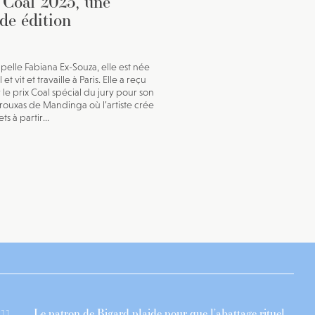
 Coal 2023, une
de édition
ppelle Fabiana Ex-Souza, elle est née
 et vit et travaille à Paris. Elle a reçu
r le prix Coal spécial du jury pour son
Trouxas de Mandinga où l’artiste crée
ts à partir...
Le patron de Bigard plaide pour que l’abattage rituel
11