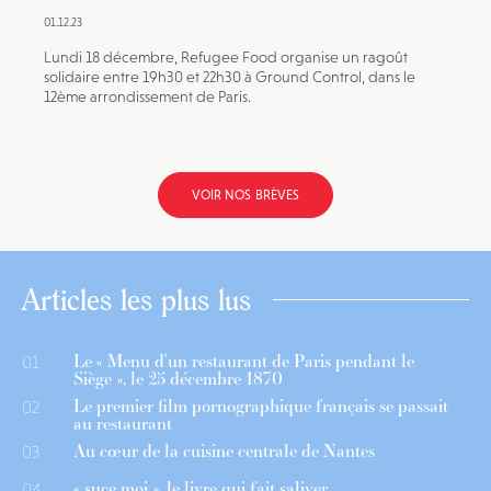
01.12.23
Lundi 18 décembre, Refugee Food organise un ragoût
solidaire entre 19h30 et 22h30 à Ground Control, dans le
12ème arrondissement de Paris.
VOIR NOS BRÈVES
Articles les plus lus
Le « Menu d’un restaurant de Paris pendant le
01
Siège », le 25 décembre 1870
Le premier film pornographique français se passait
02
au restaurant
Au cœur de la cuisine centrale de Nantes
03
« suce moi », le livre qui fait saliver
04