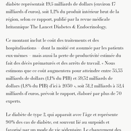
diabète représentait 19,5 milliards de dollars (environ 17
milliards d’euros), soit 1,2% du produit intérieur brut de la
région, selon ce rapport, publié par la revue médicale
britannique The Lancet Diabetes & Endocrinology.
Ce montant inclut le coût des traitements et des
hospitalisations – dont la moitié est assumée par les patients
eux-mêmes – mais aussi la perte de productivité estimée du
fait des décès prématurés et des arrêts de travail. « Nous
estimons que ce coût augmentera pour atteindre entre 35,33
milliards de dollars (1,1% du PIB) et 59,32 milliards de
dollars (1,8% du PIB) d’ici à 2030 », soit 31,2 milliards à 52,4
milliards d’euros, prévoit le rapport, élaboré par plus de 70
experts.
Le diabète de type 2, qui apparaît avec l’âge et représente
90% des cas de diabète, est souvent lié au surpoids et
favorisé par un mode de vie sédentaire. Le changement des