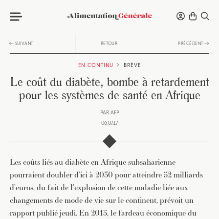
SUIVANT
RETOUR
PRÉCÉDENT
EN CONTINU
BRÈVE
Le coût du diabète, bombe à retardement
pour les systèmes de santé en Afrique
PAR
AFP
06.07.17
Les coûts liés au diabète en Afrique subsaharienne
pourraient doubler d’ici à 2030 pour atteindre 52 milliards
d’euros, du fait de l’explosion de cette maladie liée aux
changements de mode de vie sur le continent, prévoit un
rapport publié jeudi. En 2015, le fardeau économique du