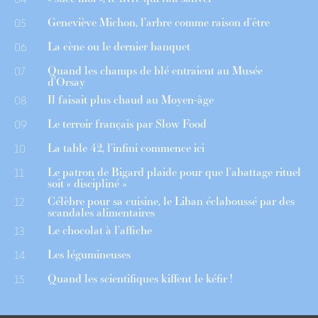
Geneviève Michon, l’arbre comme raison d’être
05
La cène ou le dernier banquet
06
Quand les champs de blé entraient au Musée
07
d’Orsay
Il faisait plus chaud au Moyen-âge
08
Le terroir français par Slow Food
09
La table 42, l’infini commence ici
10
Le patron de Bigard plaide pour que l’abattage rituel
11
soit « discipliné »
Célèbre pour sa cuisine, le Liban éclaboussé par des
12
scandales alimentaires
Le chocolat à l’affiche
13
Les légumineuses
14
Quand les scientifiques kiffent le kéfir !
15