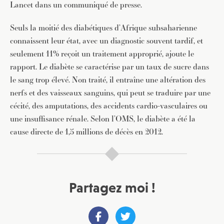
Lancet dans un communiqué de presse.
Seuls la moitié des diabétiques d’Afrique subsaharienne
connaissent leur état, avec un diagnostic souvent tardif, et
seulement 11% reçoit un traitement approprié, ajoute le
rapport. Le diabète se caractérise par un taux de sucre dans
le sang trop élevé. Non traité, il entraîne une altération des
nerfs et des vaisseaux sanguins, qui peut se traduire par une
cécité, des amputations, des accidents cardio-vasculaires ou
une insuffisance rénale. Selon l’OMS, le diabète a été la
cause directe de 1,5 millions de décès en 2012.
Partagez moi !