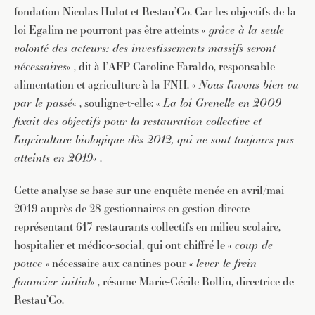
fondation Nicolas Hulot et Restau’Co. Car les objectifs de la
loi Egalim ne pourront pas être atteints «
grâce à la seule
volonté des acteurs: des investissements massifs seront
nécessaires
« , dit à l’AFP Caroline Faraldo, responsable
alimentation et agriculture à la FNH. «
Nous l’avons bien vu
par le passé
« , souligne-t-elle: «
La loi Grenelle en 2009
fixait des objectifs pour la restauration collective et
l’agriculture biologique dès 2012, qui ne sont toujours pas
atteints en 2019
« .
Cette analyse se base sur une enquête menée en avril/mai
2019 auprès de 28 gestionnaires en gestion directe
représentant 617 restaurants collectifs en milieu scolaire,
hospitalier et médico-social, qui ont chiffré le «
coup de
pouce
» nécessaire aux cantines pour «
lever le frein
financier initial
« , résume Marie-Cécile Rollin, directrice de
Restau’Co.