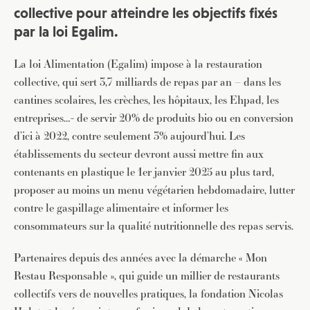
collective pour atteindre les objectifs fixés
par la loi Egalim.
La loi Alimentation (Egalim) impose à la restauration
collective, qui sert 3,7 milliards de repas par an – dans les
cantines scolaires, les crèches, les hôpitaux, les Ehpad, les
entreprises…- de servir 20% de produits bio ou en conversion
d’ici à 2022, contre seulement 3% aujourd’hui. Les
établissements du secteur devront aussi mettre fin aux
contenants en plastique le 1er janvier 2025 au plus tard,
proposer au moins un menu végétarien hebdomadaire, lutter
contre le gaspillage alimentaire et informer les
consommateurs sur la qualité nutritionnelle des repas servis.
Partenaires depuis des années avec la démarche « Mon
Restau Responsable », qui guide un millier de restaurants
collectifs vers de nouvelles pratiques, la fondation Nicolas