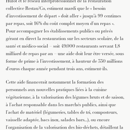
Hulot et le réseau interprofessionnel de la restauration
collective Restau’Co, estiment mardi que le « besoin
d’investissement de départ » doit aller « jusqu’à 99 centimes
par repas, soit 16% du coût complet moyen d’un repas ».
Pour accompagner les établissements publics ou privés
gérant en direct la restauration sur les secteurs scolaire, de la
santé et médico-social – soit 49.000 restaurants servant 1,8
milliard de repas par an – une aide doit leur être versée, sous
forme de prime à l’investissement, à hauteur de 330 millions
d’euros chaque année pendant trois ans, estiment-ils.
Cette aide financerait notamment la formation des
personnels aux nouvelles pratiques liées à la cuisine
végétarienne, à la valorisation des légumes bruts et de saison,
à l’achat responsable dans les marchés publics, ainsi que
l’achat de matériel (légumeries, tables de tri, composteurs,
vaisselle adaptée, bacs inox, salades bars…), ou encore
l’organisation de la valorisation des bio-déchets, détaillent la