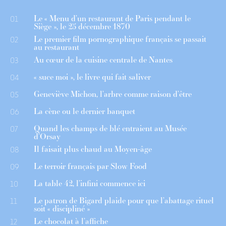
Le « Menu d’un restaurant de Paris pendant le
01
Siège », le 25 décembre 1870
Le premier film pornographique français se passait
02
au restaurant
Au cœur de la cuisine centrale de Nantes
03
« suce moi », le livre qui fait saliver
04
Geneviève Michon, l’arbre comme raison d’être
05
La cène ou le dernier banquet
06
Quand les champs de blé entraient au Musée
07
d’Orsay
Il faisait plus chaud au Moyen-âge
08
Le terroir français par Slow Food
09
La table 42, l’infini commence ici
10
Le patron de Bigard plaide pour que l’abattage rituel
11
soit « discipliné »
Le chocolat à l’affiche
12