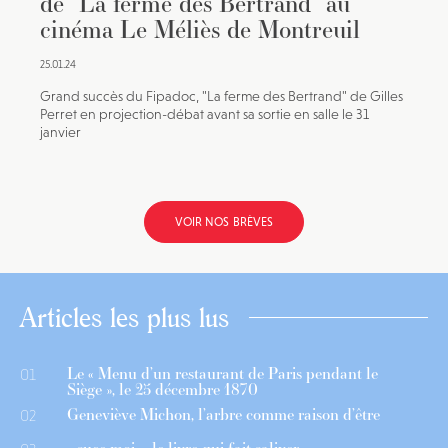
de “La ferme des Bertrand” au
cinéma Le Méliès de Montreuil
25.01.24
Grand succès du Fipadoc, "La ferme des Bertrand" de Gilles
Perret en projection-débat avant sa sortie en salle le 31
janvier
VOIR NOS BRÈVES
Articles les plus lus
Le « Menu d’un restaurant de Paris pendant le
01
Siège », le 25 décembre 1870
Geneviève Michon, l’arbre comme raison d’être
02