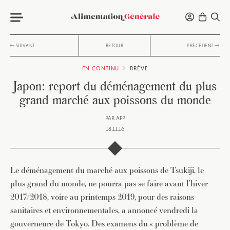
SUIVANT
RETOUR
PRÉCÉDENT
EN CONTINU
BRÈVE
Japon: report du déménagement du plus
grand marché aux poissons du monde
PAR
AFP
18.11.16
Le déménagement du marché aux poissons de Tsukiji, le
plus grand du monde, ne pourra pas se faire avant l’hiver
2017/2018, voire au printemps 2019, pour des raisons
sanitaires et environnementales, a annoncé vendredi la
gouverneure de Tokyo. Des examens du « problème de