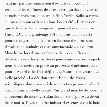
Tsukiji » par une commission d’experts ont conduit à
recalculer les échéances de ce transfert qui devait avoir lieu
ce mois-ci mais que la nouvelle élue, Yuriko Koike, a remis
en cause dès son arrivée en fonction cet été. « Il en ressort
que la fenêtre de déménagement pourrait se situer entre
l’hiver 2017 et le printemps 2018 au plus tôt, mais cela
pourrait exiger un an de plus en fonction des processus
d’évaluation sanitaire et environnementale », a expliqué
Mme Koike lors d’une conférence de presse. « Nous en
déciderons avec les grossistes et poissonniers envers lesquels
nous allons mettre en place un processus d’indemnisation »
pour le retard et les frais déjà engagés sur le nouveau site, a-
t-elle précisé. « La décision sera prise sur des bases
scientifiques, dans un souci de sûreté et en pensant d’abord
aux citoyens », a-t-elle ajouté. Plus grand marché de poissons
et primeurs du monde, Tsukiji devait être déplacé au début
de ce mois à Toyosu, un site industriel excentré dans la baie