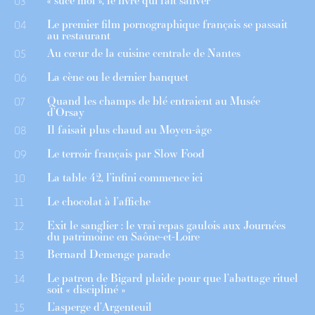
« suce moi », le livre qui fait saliver
03
Le premier film pornographique français se passait
04
au restaurant
Au cœur de la cuisine centrale de Nantes
05
La cène ou le dernier banquet
06
Quand les champs de blé entraient au Musée
07
d’Orsay
Il faisait plus chaud au Moyen-âge
08
Le terroir français par Slow Food
09
La table 42, l’infini commence ici
10
Le chocolat à l’affiche
11
Exit le sanglier : le vrai repas gaulois aux Journées
12
du patrimoine en Saône-et-Loire
Bernard Demenge parade
13
Le patron de Bigard plaide pour que l’abattage rituel
14
soit « discipliné »
L’asperge d’Argenteuil
15