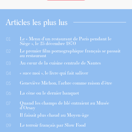
Articles les plus lus
Le « Menu d’un restaurant de Paris pendant le
01
Siège », le 25 décembre 1870
Le premier film pornographique français se passait
02
au restaurant
Au cœur de la cuisine centrale de Nantes
03
« suce moi », le livre qui fait saliver
04
Geneviève Michon, l’arbre comme raison d’être
05
La cène ou le dernier banquet
06
Quand les champs de blé entraient au Musée
07
d’Orsay
Il faisait plus chaud au Moyen-âge
08
Le terroir français par Slow Food
09