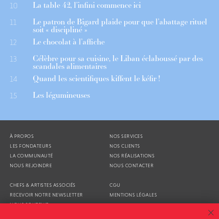
La table 42, l’infini commence ici
10
Le patron de Bigard plaide pour que l’abattage rituel
11
soit « discipliné »
Le chocolat à l’affiche
12
Célèbre pour sa cuisine, le Liban éclaboussé par des
13
scandales alimentaires
Quand les scientifiques kiffent le kéfir !
14
Les légumineuses
15
À PROPOS
NOS SERVICES
LES FONDATEURS
NOS CLIENTS
LA COMMUNAUTÉ
NOS RÉALISATIONS
NOUS REJOINDRE
NOUS CONTACTER
CHEFS & ARTISTES ASSOCIÉS
CGU
RECEVOIR NOTRE NEWSLETTER
MENTIONS LÉGALES
NOUS SOUTENIR
AGENDA