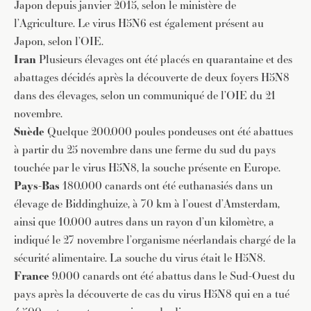
Japon depuis janvier 2015, selon le ministère de
l’Agriculture. Le virus H5N6 est également présent au
Japon, selon l’OIE.
Iran
Plusieurs élevages ont été placés en quarantaine et des
abattages décidés après la découverte de deux foyers H5N8
dans des élevages, selon un communiqué de l’OIE du 21
novembre.
Suède
Quelque 200.000 poules pondeuses ont été abattues
à partir du 25 novembre dans une ferme du sud du pays
touchée par le virus H5N8, la souche présente en Europe.
Pays-Bas
180.000 canards ont été euthanasiés dans un
élevage de Biddinghuize, à 70 km à l’ouest d’Amsterdam,
ainsi que 10.000 autres dans un rayon d’un kilomètre, a
indiqué le 27 novembre l’organisme néerlandais chargé de la
sécurité alimentaire. La souche du virus était le H5N8.
France
9.000 canards ont été abattus dans le Sud-Ouest du
pays après la découverte de cas du virus H5N8 qui en a tué