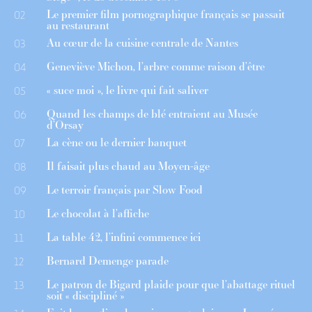
Le premier film pornographique français se passait
02
au restaurant
Au cœur de la cuisine centrale de Nantes
03
Geneviève Michon, l’arbre comme raison d’être
04
« suce moi », le livre qui fait saliver
05
Quand les champs de blé entraient au Musée
06
d’Orsay
La cène ou le dernier banquet
07
Il faisait plus chaud au Moyen-âge
08
Le terroir français par Slow Food
09
Le chocolat à l’affiche
10
La table 42, l’infini commence ici
11
Bernard Demenge parade
12
Le patron de Bigard plaide pour que l’abattage rituel
13
soit « discipliné »