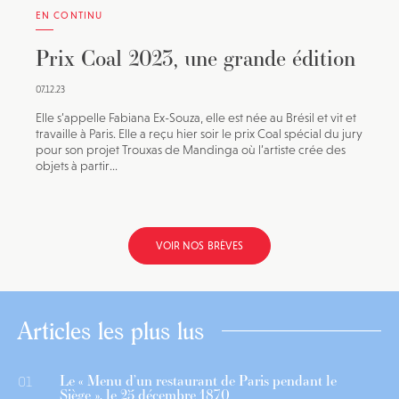
EN CONTINU
Prix Coal 2023, une grande édition
07.12.23
Elle s’appelle Fabiana Ex-Souza, elle est née au Brésil et vit et
travaille à Paris. Elle a reçu hier soir le prix Coal spécial du jury
pour son projet Trouxas de Mandinga où l’artiste crée des
objets à partir...
VOIR NOS BRÈVES
Articles les plus lus
Le « Menu d’un restaurant de Paris pendant le
01
Siège », le 25 décembre 1870