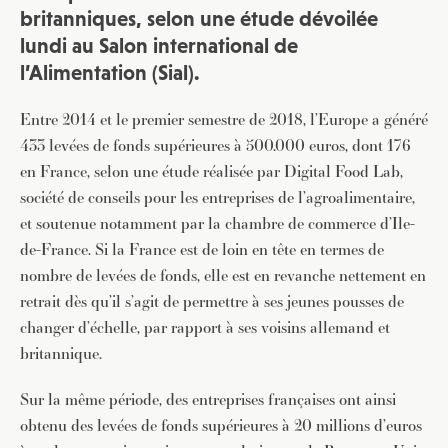
britanniques, selon une étude dévoilée
lundi au Salon international de
l’Alimentation (Sial).
Entre 2014 et le premier semestre de 2018, l’Europe a généré
433 levées de fonds supérieures à 500.000 euros, dont 176
en France, selon une étude réalisée par Digital Food Lab,
société de conseils pour les entreprises de l’agroalimentaire,
et soutenue notamment par la chambre de commerce d’Ile-
de-France. Si la France est de loin en tête en termes de
nombre de levées de fonds, elle est en revanche nettement en
retrait dès qu’il s’agit de permettre à ses jeunes pousses de
changer d’échelle, par rapport à ses voisins allemand et
britannique.
Sur la même période, des entreprises françaises ont ainsi
obtenu des levées de fonds supérieures à 20 millions d’euros