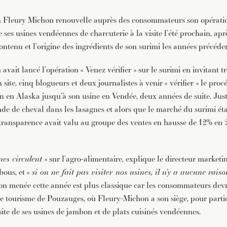
 Fleury Michon renouvelle auprès des consommateurs son opérati
ses usines vendéennes de charcuterie à la visite l’été prochain, après
 contenu et l’origine des ingrédients de son surimi les années précéde
vait lancé l’opération « Venez vérifier » sur le surimi en invitant
n site, cinq blogueurs et deux journalistes à venir « vérifier » le proc
in en Alaska jusqu’à son usine en Vendée, deux années de suite. Just
de de cheval dans les lasagnes et alors que le marché du surimi éta
 transparence avait valu au groupe des ventes en hausse de 12% en
mes circulent
» sur l’agro-alimentaire, explique le directeur marketi
ous, et «
si on ne fait pas visiter nos usines, il n’y a aucune rais
tion menée cette année est plus classique car les consommateurs devr
 de tourisme de Pouzauges, où Fleury-Michon a son siège, pour parti
site de ses usines de jambon et de plats cuisinés vendéennes.