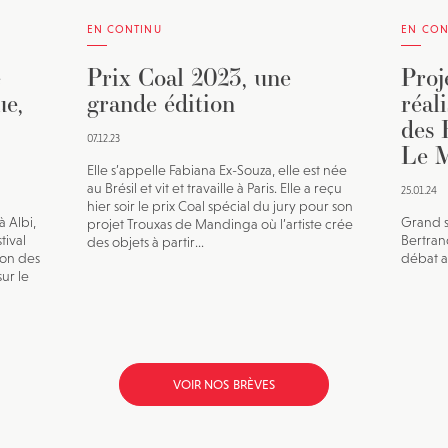
EN CONTINU
EN CON
e
Prix Coal 2023, une
Proj
ue,
grande édition
réal
des 
07.12.23
Le M
Elle s’appelle Fabiana Ex-Souza, elle est née
au Brésil et vit et travaille à Paris. Elle a reçu
25.01.24
hier soir le prix Coal spécial du jury pour son
à Albi,
Grand s
projet Trouxas de Mandinga où l’artiste crée
tival
Bertran
des objets à partir...
ion des
débat av
ur le
VOIR NOS BRÈVES