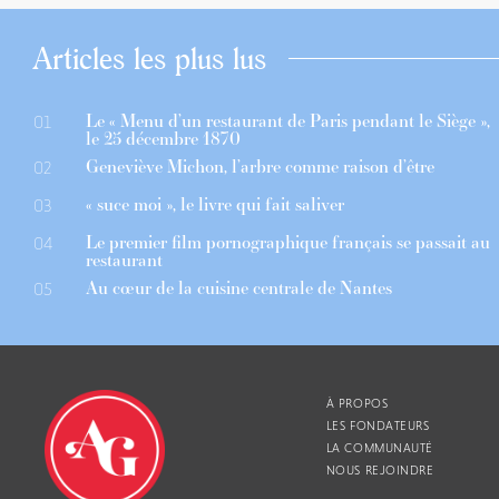
Articles les plus lus
Le « Menu d’un restaurant de Paris pendant le Siège »,
01
le 25 décembre 1870
Geneviève Michon, l’arbre comme raison d’être
02
« suce moi », le livre qui fait saliver
03
Le premier film pornographique français se passait au
04
restaurant
Au cœur de la cuisine centrale de Nantes
05
À PROPOS
LES FONDATEURS
LA COMMUNAUTÉ
NOUS REJOINDRE