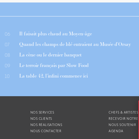
Il faisait plus chaud au Moyen-âge
06
Quand les champs de blé entraient au Musée d’Orsay
07
La cène ou le dernier banquet
08
Le terroir français par Slow Food
09
La table 42, l’infini commence ici
10
NOS SERVICES
CHEFS & ARTISTES
NOS CLIENTS
RECEVOIR NOTRE
NOS RÉALISATIONS
NOUS SOUTENIR
NOUS CONTACTER
AGENDA