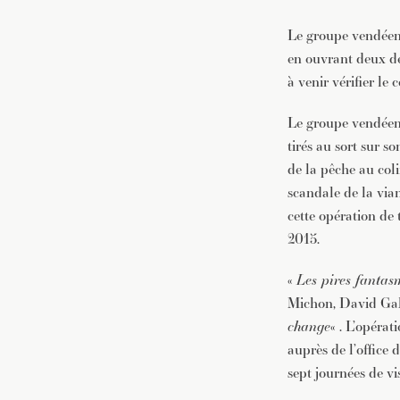
Le groupe vendéen
en ouvrant deux de 
à venir vérifier le
Le groupe vendéen a
tirés au sort sur so
de la pêche au col
scandale de la vian
cette opération de
2015.
«
Les pires fantas
Michon, David Gab
change
« . L’opéra
auprès de l’office
sept journées de vi