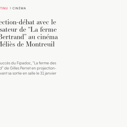
TINU
CINÉMA
ection-débat avec le
isateur de “La ferme
Bertrand” au cinéma
éliès de Montreuil
uccès du Fipadoc, "La ferme des
d" de Gilles Perret en projection-
ant sa sortie en salle le 31 janvier