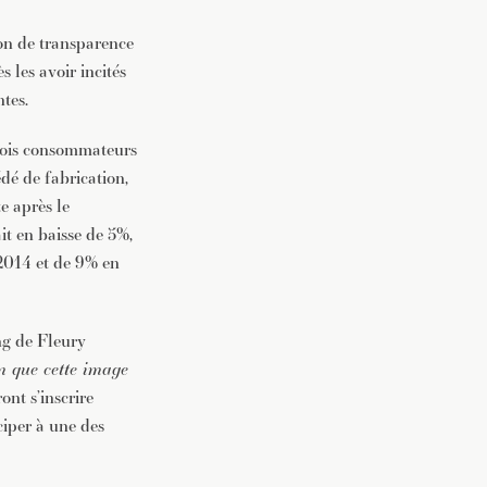
on de transparence
 les avoir incités
ntes.
 trois consommateurs
édé de fabrication,
e après le
it en baisse de 5%,
 2014 et de 9% en
ng de Fleury
on que cette image
ont s’inscrire
ciper à une des